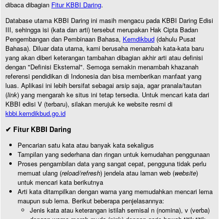
dibaca dibagian
Fitur KBBI Daring
.
Database utama KBBI Daring ini masih mengacu pada KBBI Daring Edisi
III, sehingga isi (kata dan arti) tersebut merupakan Hak Cipta Badan
Pengembangan dan Pembinaan Bahasa,
Kemdikbud
(dahulu Pusat
Bahasa). Diluar data utama, kami berusaha menambah kata-kata baru
yang akan diberi keterangan tambahan dibagian akhir arti atau definisi
dengan "Definisi Eksternal". Semoga semakin menambah khazanah
referensi pendidikan di Indonesia dan bisa memberikan manfaat yang
luas. Aplikasi ini lebih bersifat sebagai arsip saja, agar pranala/tautan
(
link
) yang mengarah ke situs ini tetap tersedia. Untuk mencari kata dari
KBBI edisi V (terbaru), silakan merujuk ke website resmi di
kbbi.kemdikbud.go.id
✔ Fitur KBBI Daring
Pencarian satu kata atau banyak kata sekaligus
Tampilan yang sederhana dan ringan untuk kemudahan penggunaan
Proses pengambilan data yang sangat cepat, pengguna tidak perlu
memuat ulang (
reload/refresh
) jendela atau laman web (
website
)
untuk mencari kata berikutnya
Arti kata ditampilkan dengan warna yang memudahkan mencari lema
maupun sub lema. Berikut beberapa penjelasannya:
Jenis kata atau keterangan istilah semisal n (nomina), v (verba)