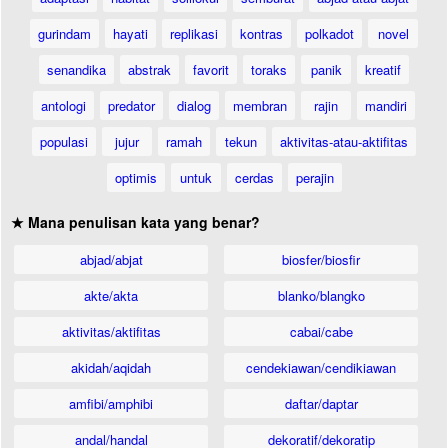
gurindam
hayati
replikasi
kontras
polkadot
novel
senandika
abstrak
favorit
toraks
panik
kreatif
antologi
predator
dialog
membran
rajin
mandiri
populasi
jujur
ramah
tekun
aktivitas-atau-aktifitas
optimis
untuk
cerdas
perajin
★ Mana penulisan kata yang benar?
abjad/abjat
biosfer/biosfir
akte/akta
blanko/blangko
aktivitas/aktifitas
cabai/cabe
akidah/aqidah
cendekiawan/cendikiawan
amfibi/amphibi
daftar/daptar
andal/handal
dekoratif/dekoratip