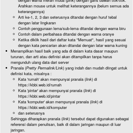
dengan warna merah muda (pink) dengan garis bawah titik-titik.
Arahkan mouse untuk melihat keterangannya (belum semua ada
keterangannya)
Arti ke-1, 2, 3 dan seterusnya ditandai dengan huruf tebal
dengan latar lingkaran
Contoh penggunaan lema/sub-lema ditandai dengan warna biru
Contoh dalam peribahasa ditandai dengan warna oranye
Ketika diklik hasil dari daftar kata "Memuat", hasil yang sesuai
dengan kata pencarian akan ditandai dengan latar warna kuning
Menampilkan hasil baik yang ada di dalam kata dasar maupun
turunan, dan arti atau definisi akan ditampilkan tanpa harus
mengunduh ulang data dari server
Pranala (
Pretty Permalink/Link
) yang indah dan mudah diingat untuk
definisi kata, misalnya :
Kata 'rumah' akan mempunyai pranala (
link
) di
https://kbbi.web.id/rumah
Kata 'pintar' akan mempunyai pranala (
link
) di
https://kbbi.web.id/pintar
Kata 'komputer' akan mempunyai pranala (
link
) di
https://kbbi.web.id/komputer
dan seterusnya
Sehingga diharapkan pranala (
link
) tersebut dapat digunakan sebagai
referensi dalam penulisan, baik di dalam jaringan maupun di luar
jaringan.