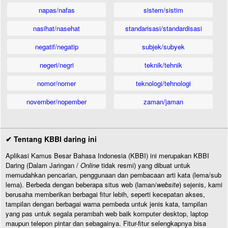
napas/nafas
sistem/sistim
nasihat/nasehat
standarisasi/standardisasi
negatif/negatip
subjek/subyek
negeri/negri
teknik/tehnik
nomor/nomer
teknologi/tehnologi
november/nopember
zaman/jaman
✔ Tentang KBBI daring ini
Aplikasi Kamus Besar Bahasa Indonesia (KBBI) ini merupakan KBBI
Daring (Dalam Jaringan /
Online
tidak resmi) yang dibuat untuk
memudahkan pencarian, penggunaan dan pembacaan arti kata (lema/sub
lema). Berbeda dengan beberapa situs web (laman/
website
) sejenis, kami
berusaha memberikan berbagai fitur lebih, seperti kecepatan akses,
tampilan dengan berbagai warna pembeda untuk jenis kata, tampilan
yang pas untuk segala perambah web baik komputer desktop, laptop
maupun telepon pintar dan sebagainya. Fitur-fitur selengkapnya bisa