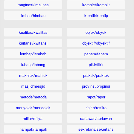
imaginasi/imajinasi
komplet/komplit
imbau/himbau
kreatif/kreatip
kualitas/kwalitas
objek/obyek
kuitansi/kwitansi
objektif/obyektif
lembap/lembab
paham/faham
lubang/lobang
pikir/fikir
makhluk/mahluk
praktik/praktek
masjid/mesjid
provinsi/propinsi
metode/metoda
rapot/rapor
menyolok/mencolok
risiko/resiko
miliar/milyar
sariawan/seriawan
nampak/tampak
sekretaris/sekertaris