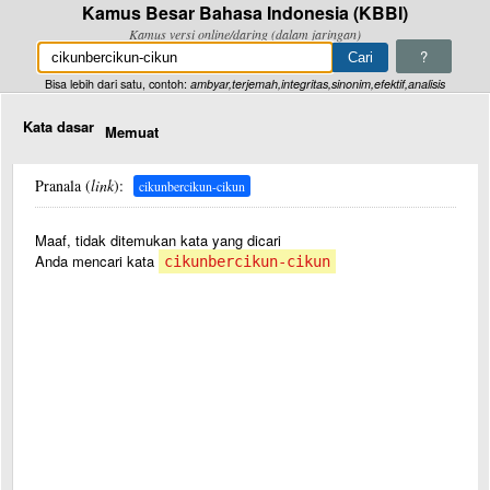
Kamus Besar Bahasa Indonesia (KBBI)
Kamus versi online/daring (dalam jaringan)
?
Bisa lebih dari satu, contoh:
ambyar,terjemah,integritas,sinonim,efektif,analisis
Kata dasar
Memuat
Pranala (
link
):
cikunbercikun-cikun
Maaf, tidak ditemukan kata yang dicari
Anda mencari kata
cikunbercikun-cikun