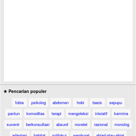
★ Pencarian populer
fobia
psikolog
abdomen
hobi
basis
sepupu
pantun
komoditas
terapi
mengoleksi
inisiatif
karmina
suvenir
berkonsultasi
absurd
novelet
rasional
monolog
adaptasi
habitat
solilokui
semburat
abjad-atau-abjat