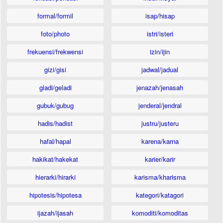
formal/formil
isap/hisap
foto/photo
istri/isteri
frekuensi/frekwensi
izin/ijin
gizi/gisi
jadwal/jadual
gladi/geladi
jenazah/jenasah
gubuk/gubug
jenderal/jendral
hadis/hadist
justru/justeru
hafal/hapal
karena/karna
hakikat/hakekat
karier/karir
hierarki/hirarki
karisma/kharisma
hipotesis/hipotesa
kategori/katagori
ijazah/ijasah
komoditi/komoditas