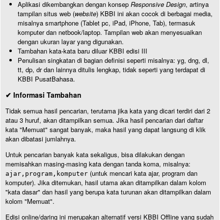
Aplikasi dikembangkan dengan konsep
Responsive Design
, artinya
tampilan situs web (
website
) KBBI ini akan cocok di berbagai media,
misalnya smartphone (Tablet pc, iPad, iPhone, Tab), termasuk
komputer dan netbook/laptop. Tampilan web akan menyesuaikan
dengan ukuran layar yang digunakan.
Tambahan kata-kata baru diluar KBBI edisi III
Penulisan singkatan di bagian definisi seperti misalnya: yg, dng, dl,
tt, dp, dr dan lainnya ditulis lengkap, tidak seperti yang terdapat di
KBBI PusatBahasa.
✔ Informasi Tambahan
Tidak semua hasil pencarian, terutama jika kata yang dicari terdiri dari 2
atau 3 huruf, akan ditampilkan semua. Jika hasil pencarian dari daftar
kata "Memuat" sangat banyak, maka hasil yang dapat langsung di klik
akan dibatasi jumlahnya.
Untuk pencarian banyak kata sekaligus, bisa dilakukan dengan
memisahkan masing-masing kata dengan tanda koma, misalnya:
(untuk mencari kata ajar, program dan
ajar,program,komputer
komputer). Jika ditemukan, hasil utama akan ditampilkan dalam kolom
"kata dasar" dan hasil yang berupa kata turunan akan ditampilkan dalam
kolom "Memuat".
Edisi online/daring ini merupakan alternatif versi KBBI Offline yang sudah