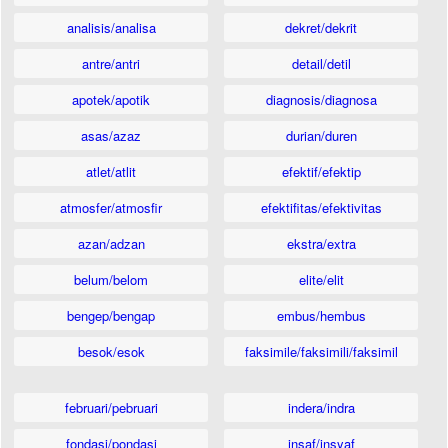
analisis/analisa
dekret/dekrit
antre/antri
detail/detil
apotek/apotik
diagnosis/diagnosa
asas/azaz
durian/duren
atlet/atlit
efektif/efektip
atmosfer/atmosfir
efektifitas/efektivitas
azan/adzan
ekstra/extra
belum/belom
elite/elit
bengep/bengap
embus/hembus
besok/esok
faksimile/faksimili/faksimil
februari/pebruari
indera/indra
fondasi/pondasi
insaf/insyaf