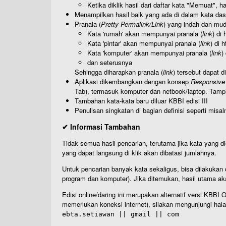
Ketika diklik hasil dari daftar kata "Memuat", 
Menampilkan hasil baik yang ada di dalam kata dasa
Pranala (
Pretty Permalink/Link
) yang indah dan muda
Kata 'rumah' akan mempunyai pranala (
link
) di
Kata 'pintar' akan mempunyai pranala (
link
) di 
Kata 'komputer' akan mempunyai pranala (
link
)
dan seterusnya
Sehingga diharapkan pranala (
link
) tersebut dapat d
Aplikasi dikembangkan dengan konsep
Responsive
Tab), termasuk komputer dan netbook/laptop. Tamp
Tambahan kata-kata baru diluar KBBI edisi III
Penulisan singkatan di bagian definisi seperti misal
✔ Informasi Tambahan
Tidak semua hasil pencarian, terutama jika kata yang di
yang dapat langsung di klik akan dibatasi jumlahnya.
Untuk pencarian banyak kata sekaligus, bisa dilakuk
program dan komputer). Jika ditemukan, hasil utama ak
Edisi online/daring ini merupakan alternatif versi KBB
memerlukan koneksi internet), silakan mengunjungi hal
ebta.setiawan || gmail || com