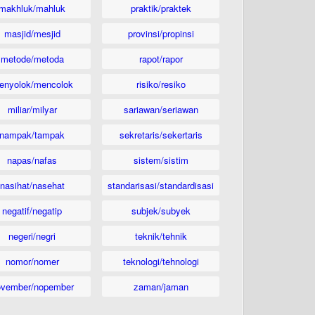
makhluk/mahluk
praktik/praktek
masjid/mesjid
provinsi/propinsi
metode/metoda
rapot/rapor
enyolok/mencolok
risiko/resiko
miliar/milyar
sariawan/seriawan
nampak/tampak
sekretaris/sekertaris
napas/nafas
sistem/sistim
nasihat/nasehat
standarisasi/standardisasi
negatif/negatip
subjek/subyek
negeri/negri
teknik/tehnik
nomor/nomer
teknologi/tehnologi
ovember/nopember
zaman/jaman