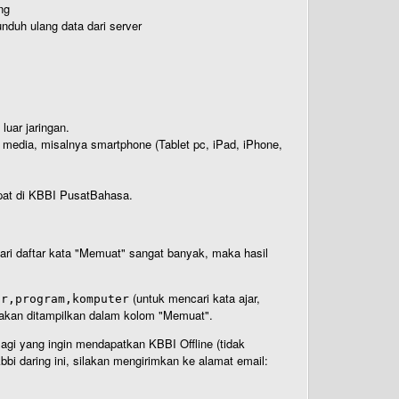
ng
nduh ulang data dari server
luar jaringan.
i media, misalnya smartphone (Tablet pc, iPad, iPhone,
rdapat di KBBI PusatBahasa.
 dari daftar kata "Memuat" sangat banyak, maka hasil
(untuk mencari kata ajar,
ar,program,komputer
n akan ditampilkan dalam kolom "Memuat".
Bagi yang ingin mendapatkan KBBI Offline (tidak
bi daring ini, silakan mengirimkan ke alamat email: