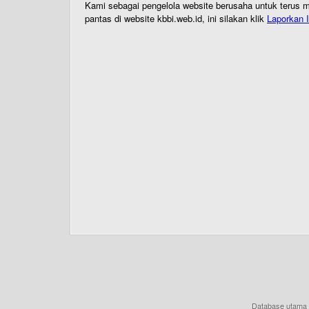
Kami sebagai pengelola website berusaha untuk terus me
pantas di website kbbi.web.id, ini silakan klik
Laporkan I
Database utama 