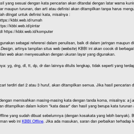
hasil yang sesuai dengan kata pencarian akan ditandai dengan latar warna kuni
r maupun turunan, dan arti atau definisi akan ditampilkan tanpa harus mengu
h diingat untuk definisi kata, misalnya :
 https://kbbi.web.id/rumah
https://kbbi.web.id/pintar
 di https://kbbi.web.id/komputer
igunakan sebagai referensi dalam penulisan, baik di dalam jaringan maupun di 
 Design
, artinya tampilan situs web (
website
) KBBI ini akan cocok di berbaga
ilan web akan menyesuaikan dengan ukuran layar yang digunakan.
nya: yg, dng, dl, tt, dp, dr dan lainnya ditulis lengkap, tidak seperti yang te
cari terdiri dari 2 atau 3 huruf, akan ditampilkan semua. Jika hasil pencarian
an dengan memisahkan masing-masing kata dengan tanda koma, misalnya:
aj
an ditampilkan dalam kolom "kata dasar" dan hasil yang berupa kata turuna
I Offline yang sudah dibuat sebelumnya (dengan kosakata yang lebih banyak). 
aman web ini
KBBI Offline
. Jika ada masukan, saran dan perbaikan terhadap kb