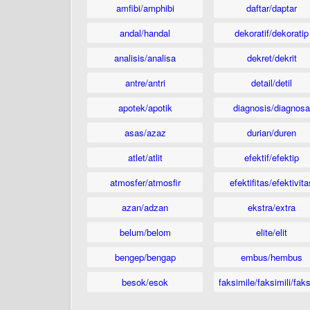
amfibi/amphibi
daftar/daptar
andal/handal
dekoratif/dekoratip
analisis/analisa
dekret/dekrit
antre/antri
detail/detil
apotek/apotik
diagnosis/diagnosa
asas/azaz
durian/duren
atlet/atlit
efektif/efektip
atmosfer/atmosfir
efektifitas/efektivita
azan/adzan
ekstra/extra
belum/belom
elite/elit
bengep/bengap
embus/hembus
besok/esok
faksimile/faksimili/faks