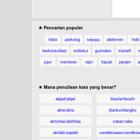
★ Pencarian populer
fobia
psikolog
sepupu
abdomen
hobi
berkonsultasi
solilokui
gurindam
inisiatif
jujur
membran
rajin
hayati
perajin
a
★ Mana penulisan kata yang benar?
abjad/abjat
biosfer/biosfir
akte/akta
blanko/blangko
aktivitas/aktifitas
cabai/cabe
akidah/aqidah
cendekiawan/cendikia