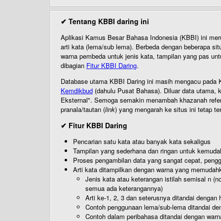
✔ Tentang KBBI daring ini
Aplikasi Kamus Besar Bahasa Indonesia (KBBI) ini me
arti kata (lema/sub lema). Berbeda dengan beberapa sit
warna pembeda untuk jenis kata, tampilan yang pas unt
dibagian
Fitur KBBI Daring
.
Database utama KBBI Daring ini masih mengacu pada KB
Kemdikbud
(dahulu Pusat Bahasa). Diluar data utama, k
Eksternal". Semoga semakin menambah khazanah referensi
pranala/tautan (
link
) yang mengarah ke situs ini tetap te
✔ Fitur KBBI Daring
Pencarian satu kata atau banyak kata sekaligus
Tampilan yang sederhana dan ringan untuk kemud
Proses pengambilan data yang sangat cepat, pengg
Arti kata ditampilkan dengan warna yang memudah
Jenis kata atau keterangan istilah semisal n (
semua ada keterangannya)
Arti ke-1, 2, 3 dan seterusnya ditandai dengan h
Contoh penggunaan lema/sub-lema ditandai den
Contoh dalam peribahasa ditandai dengan warn