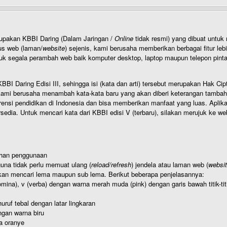
rupakan KBBI Daring (Dalam Jaringan /
Online
tidak resmi) yang dibuat unt
us web (laman/
website
) sejenis, kami berusaha memberikan berbagai fitur leb
uk segala perambah web baik komputer desktop, laptop maupun telepon pintar 
BI Daring Edisi III, sehingga isi (kata dan arti) tersebut merupakan Hak
ami berusaha menambah kata-kata baru yang akan diberi keterangan tambahan d
 pendidikan di Indonesia dan bisa memberikan manfaat yang luas. Aplikasi i
rsedia. Untuk mencari kata dari KBBI edisi V (terbaru), silakan merujuk ke we
ahan penggunaan
una tidak perlu memuat ulang (
reload/refresh
) jendela atau laman web (
websi
kan mencari lema maupun sub lema. Berikut beberapa penjelasannya:
nomina), v (verba) dengan warna merah muda (pink) dengan garis bawah titik-
uruf tebal dengan latar lingkaran
gan warna biru
a oranye