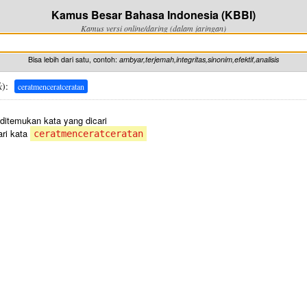
Kamus Besar Bahasa Indonesia (KBBI)
Kamus versi online/daring (dalam jaringan)
Bisa lebih dari satu, contoh:
ambyar,terjemah,integritas,sinonim,efektif,analisis
k
):
ceratmenceratceratan
 ditemukan kata yang dicari
ri kata
ceratmenceratceratan