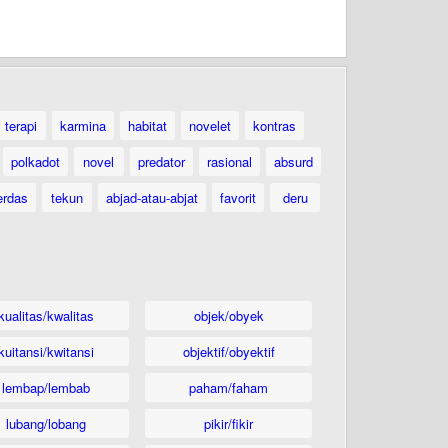
terapi
karmina
habitat
novelet
kontras
polkadot
novel
predator
rasional
absurd
erdas
tekun
abjad-atau-abjat
favorit
deru
kualitas/kwalitas
objek/obyek
kuitansi/kwitansi
objektif/obyektif
lembap/lembab
paham/faham
lubang/lobang
pikir/fikir