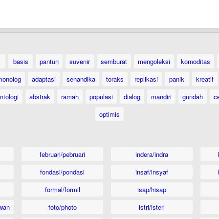
basis
pantun
suvenir
semburat
mengoleksi
komoditas
monolog
adaptasi
senandika
toraks
replikasi
panik
kreatif
ntologi
abstrak
ramah
populasi
dialog
mandiri
gundah
c
optimis
februari/pebruari
indera/indra
fondasi/pondasi
insaf/insyaf
formal/formil
isap/hisap
wan
foto/photo
istri/isteri