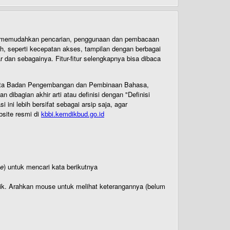
uk memudahkan pencarian, penggunaan dan pembacaan
ih, seperti kecepatan akses, tampilan dengan berbagai
dan sebagainya. Fitur-fitur selengkapnya bisa dibaca
 Cipta Badan Pengembangan dan Pembinaan Bahasa,
ibagian akhir arti atau definisi dengan "Definisi
ni lebih bersifat sebagai arsip saja, agar
bsite resmi di
kbbi.kemdikbud.go.id
te
) untuk mencari kata berikutnya
titik. Arahkan mouse untuk melihat keterangannya (belum