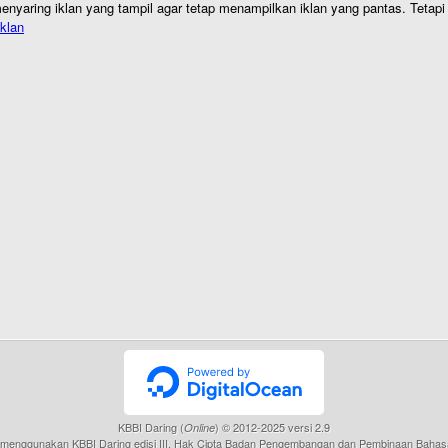
nyaring iklan yang tampil agar tetap menampilkan iklan yang pantas. Tetapi j
klan
KBBI Daring (
) © 2012-2025 versi 2.9
Online
menggunakan KBBI Daring edisi III, Hak Cipta Badan Pengembangan dan Pembinaan Bahas