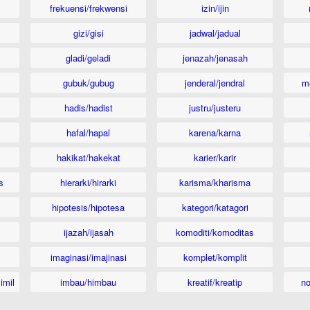
frekuensi/frekwensi
izin/ijin
gizi/gisi
jadwal/jadual
gladi/geladi
jenazah/jenasah
gubuk/gubug
jenderal/jendral
m
hadis/hadist
justru/justeru
hafal/hapal
karena/karna
hakikat/hakekat
karier/karir
s
hierarki/hirarki
karisma/kharisma
hipotesis/hipotesa
kategori/katagori
ijazah/ijasah
komoditi/komoditas
imaginasi/imajinasi
komplet/komplit
imil
imbau/himbau
kreatif/kreatip
n