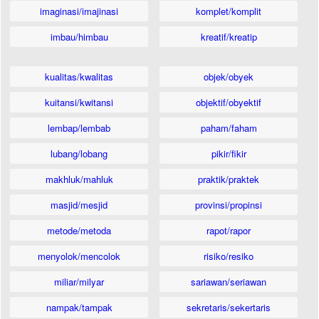
imaginasi/imajinasi
komplet/komplit
imbau/himbau
kreatif/kreatip
kualitas/kwalitas
objek/obyek
kuitansi/kwitansi
objektif/obyektif
lembap/lembab
paham/faham
lubang/lobang
pikir/fikir
makhluk/mahluk
praktik/praktek
masjid/mesjid
provinsi/propinsi
metode/metoda
rapot/rapor
menyolok/mencolok
risiko/resiko
miliar/milyar
sariawan/seriawan
nampak/tampak
sekretaris/sekertaris