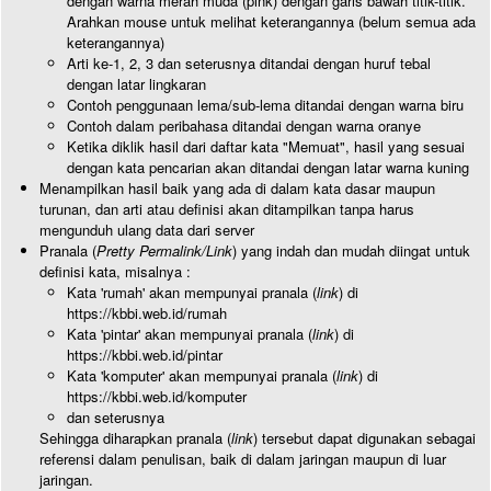
dengan warna merah muda (pink) dengan garis bawah titik-titik.
Arahkan mouse untuk melihat keterangannya (belum semua ada
keterangannya)
Arti ke-1, 2, 3 dan seterusnya ditandai dengan huruf tebal
dengan latar lingkaran
Contoh penggunaan lema/sub-lema ditandai dengan warna biru
Contoh dalam peribahasa ditandai dengan warna oranye
Ketika diklik hasil dari daftar kata "Memuat", hasil yang sesuai
dengan kata pencarian akan ditandai dengan latar warna kuning
Menampilkan hasil baik yang ada di dalam kata dasar maupun
turunan, dan arti atau definisi akan ditampilkan tanpa harus
mengunduh ulang data dari server
Pranala (
Pretty Permalink/Link
) yang indah dan mudah diingat untuk
definisi kata, misalnya :
Kata 'rumah' akan mempunyai pranala (
link
) di
https://kbbi.web.id/rumah
Kata 'pintar' akan mempunyai pranala (
link
) di
https://kbbi.web.id/pintar
Kata 'komputer' akan mempunyai pranala (
link
) di
https://kbbi.web.id/komputer
dan seterusnya
Sehingga diharapkan pranala (
link
) tersebut dapat digunakan sebagai
referensi dalam penulisan, baik di dalam jaringan maupun di luar
jaringan.