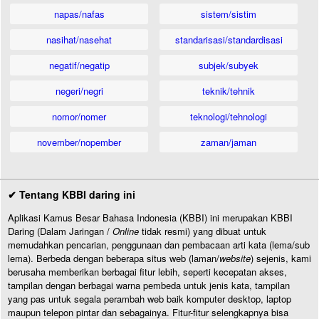
napas/nafas
sistem/sistim
nasihat/nasehat
standarisasi/standardisasi
negatif/negatip
subjek/subyek
negeri/negri
teknik/tehnik
nomor/nomer
teknologi/tehnologi
november/nopember
zaman/jaman
✔ Tentang KBBI daring ini
Aplikasi Kamus Besar Bahasa Indonesia (KBBI) ini merupakan KBBI
Daring (Dalam Jaringan /
Online
tidak resmi) yang dibuat untuk
memudahkan pencarian, penggunaan dan pembacaan arti kata (lema/sub
lema). Berbeda dengan beberapa situs web (laman/
website
) sejenis, kami
berusaha memberikan berbagai fitur lebih, seperti kecepatan akses,
tampilan dengan berbagai warna pembeda untuk jenis kata, tampilan
yang pas untuk segala perambah web baik komputer desktop, laptop
maupun telepon pintar dan sebagainya. Fitur-fitur selengkapnya bisa