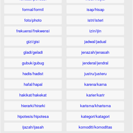
formal/formil
isap/hisap
foto/photo
istri/isteri
frekuensi/frekwensi
izin/ijin
gizi/gisi
jadwal/jadual
gladi/geladi
jenazah/jenasah
gubuk/gubug
jenderal/jendral
hadis/hadist
justru/justeru
hafal/hapal
karena/karna
hakikat/hakekat
karier/karir
hierarki/hirarki
karisma/kharisma
hipotesis/hipotesa
kategori/katagori
ijazah/ijasah
komoditi/komoditas