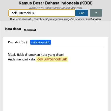
Kamus Besar Bahasa Indonesia (KBBI)
Kamus versi online/daring (dalam jaringan)
?
Bisa lebih dari satu, contoh:
ambyar,terjemah,integritas,sinonim,efektif,analisis
Kata dasar
Memuat
Pranala (
link
):
cekluktercekluk
Maaf, tidak ditemukan kata yang dicari
Anda mencari kata
cekluktercekluk