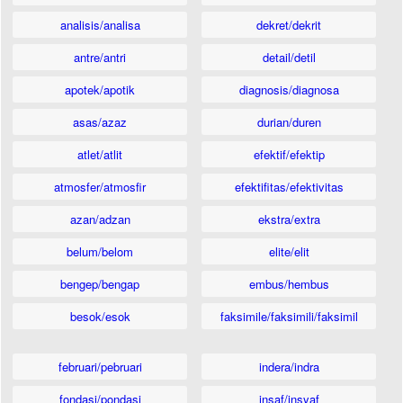
analisis/analisa
dekret/dekrit
antre/antri
detail/detil
apotek/apotik
diagnosis/diagnosa
asas/azaz
durian/duren
atlet/atlit
efektif/efektip
atmosfer/atmosfir
efektifitas/efektivitas
azan/adzan
ekstra/extra
belum/belom
elite/elit
bengep/bengap
embus/hembus
besok/esok
faksimile/faksimili/faksimil
februari/pebruari
indera/indra
fondasi/pondasi
insaf/insyaf