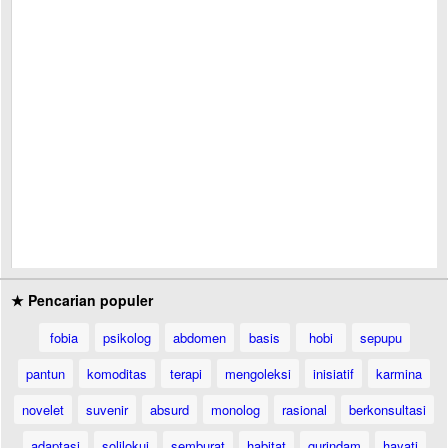
★ Pencarian populer
fobia
psikolog
abdomen
basis
hobi
sepupu
pantun
komoditas
terapi
mengoleksi
inisiatif
karmina
novelet
suvenir
absurd
monolog
rasional
berkonsultasi
adaptasi
solilokui
semburat
habitat
gurindam
hayati