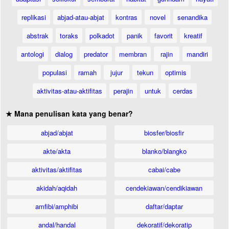
replikasi
abjad-atau-abjat
kontras
novel
senandika
abstrak
toraks
polkadot
panik
favorit
kreatif
antologi
dialog
predator
membran
rajin
mandiri
populasi
ramah
jujur
tekun
optimis
aktivitas-atau-aktifitas
perajin
untuk
cerdas
★ Mana penulisan kata yang benar?
abjad/abjat
biosfer/biosfir
akte/akta
blanko/blangko
aktivitas/aktifitas
cabai/cabe
akidah/aqidah
cendekiawan/cendikiawan
amfibi/amphibi
daftar/daptar
andal/handal
dekoratif/dekoratip