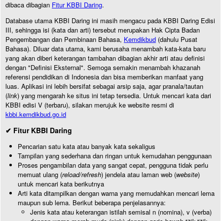
dibaca dibagian
Fitur KBBI Daring
.
Database utama KBBI Daring ini masih mengacu pada KBBI Daring Edisi
III, sehingga isi (kata dan arti) tersebut merupakan Hak Cipta Badan
Pengembangan dan Pembinaan Bahasa,
Kemdikbud
(dahulu Pusat
Bahasa). Diluar data utama, kami berusaha menambah kata-kata baru
yang akan diberi keterangan tambahan dibagian akhir arti atau definisi
dengan "Definisi Eksternal". Semoga semakin menambah khazanah
referensi pendidikan di Indonesia dan bisa memberikan manfaat yang
luas. Aplikasi ini lebih bersifat sebagai arsip saja, agar pranala/tautan
(
link
) yang mengarah ke situs ini tetap tersedia. Untuk mencari kata dari
KBBI edisi V (terbaru), silakan merujuk ke website resmi di
kbbi.kemdikbud.go.id
✔ Fitur KBBI Daring
Pencarian satu kata atau banyak kata sekaligus
Tampilan yang sederhana dan ringan untuk kemudahan penggunaan
Proses pengambilan data yang sangat cepat, pengguna tidak perlu
memuat ulang (
reload/refresh
) jendela atau laman web (
website
)
untuk mencari kata berikutnya
Arti kata ditampilkan dengan warna yang memudahkan mencari lema
maupun sub lema. Berikut beberapa penjelasannya:
Jenis kata atau keterangan istilah semisal n (nomina), v (verba)