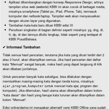
Aplikasi dikembangkan dengan konsep
Responsive Design
, artinya
tampilan situs web (
website
) KBBI ini akan cocok di berbagai media,
misalnya smartphone (Tablet pc, iPad, iPhone, Tab), termasuk
komputer dan netbook/laptop. Tampilan web akan menyesuaikan
dengan ukuran layar yang digunakan.
Tambahan kata-kata baru diluar KBBI edisi III
Penulisan singkatan di bagian definisi seperti misalnya: yg, dng, dl,
tt, dp, dr dan lainnya ditulis lengkap, tidak seperti yang terdapat di
KBBI PusatBahasa.
✔ Informasi Tambahan
Tidak semua hasil pencarian, terutama jika kata yang dicari terdiri dari 2
atau 3 huruf, akan ditampilkan semua. Jika hasil pencarian dari daftar
kata "Memuat" sangat banyak, maka hasil yang dapat langsung di klik
akan dibatasi jumlahnya.
Untuk pencarian banyak kata sekaligus, bisa dilakukan dengan
memisahkan masing-masing kata dengan tanda koma, misalnya:
(untuk mencari kata ajar, program dan
ajar,program,komputer
komputer). Jika ditemukan, hasil utama akan ditampilkan dalam kolom
"kata dasar" dan hasil yang berupa kata turunan akan ditampilkan dalam
kolom "Memuat".
Edisi online/daring ini merupakan alternatif versi KBBI Offline yang sudah