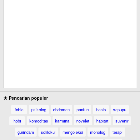
★ Pencarian populer
fobia
psikolog
abdomen
pantun
basis
sepupu
hobi
komoditas
karmina
novelet
habitat
suvenir
gurindam
solilokui
mengoleksi
monolog
terapi