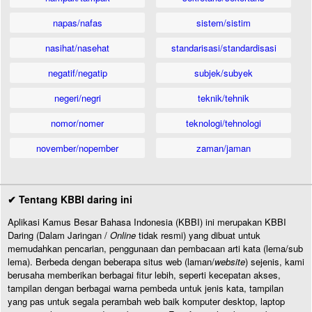
napas/nafas
sistem/sistim
nasihat/nasehat
standarisasi/standardisasi
negatif/negatip
subjek/subyek
negeri/negri
teknik/tehnik
nomor/nomer
teknologi/tehnologi
november/nopember
zaman/jaman
✔ Tentang KBBI daring ini
Aplikasi Kamus Besar Bahasa Indonesia (KBBI) ini merupakan KBBI
Daring (Dalam Jaringan /
Online
tidak resmi) yang dibuat untuk
memudahkan pencarian, penggunaan dan pembacaan arti kata (lema/sub
lema). Berbeda dengan beberapa situs web (laman/
website
) sejenis, kami
berusaha memberikan berbagai fitur lebih, seperti kecepatan akses,
tampilan dengan berbagai warna pembeda untuk jenis kata, tampilan
yang pas untuk segala perambah web baik komputer desktop, laptop