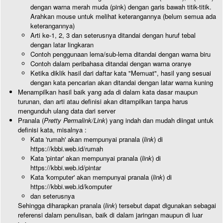
dengan warna merah muda (pink) dengan garis bawah titik-titik.
Arahkan mouse untuk melihat keterangannya (belum semua ada
keterangannya)
Arti ke-1, 2, 3 dan seterusnya ditandai dengan huruf tebal
dengan latar lingkaran
Contoh penggunaan lema/sub-lema ditandai dengan warna biru
Contoh dalam peribahasa ditandai dengan warna oranye
Ketika diklik hasil dari daftar kata "Memuat", hasil yang sesuai
dengan kata pencarian akan ditandai dengan latar warna kuning
Menampilkan hasil baik yang ada di dalam kata dasar maupun
turunan, dan arti atau definisi akan ditampilkan tanpa harus
mengunduh ulang data dari server
Pranala (
Pretty Permalink/Link
) yang indah dan mudah diingat untuk
definisi kata, misalnya :
Kata 'rumah' akan mempunyai pranala (
link
) di
https://kbbi.web.id/rumah
Kata 'pintar' akan mempunyai pranala (
link
) di
https://kbbi.web.id/pintar
Kata 'komputer' akan mempunyai pranala (
link
) di
https://kbbi.web.id/komputer
dan seterusnya
Sehingga diharapkan pranala (
link
) tersebut dapat digunakan sebagai
referensi dalam penulisan, baik di dalam jaringan maupun di luar