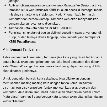
jaringan.
Aplikasi dikembangkan dengan konsep
Responsive Design
, artinya
tampilan situs web (
website
) KBBI ini akan cocok di berbagai media,
misalnya smartphone (Tablet pc, iPad, iPhone, Tab), termasuk
komputer dan netbook/laptop. Tampilan web akan menyesuaikan
dengan ukuran layar yang digunakan.
Tambahan kata-kata baru diluar KBBI edisi III
Penulisan singkatan di bagian definisi seperti misalnya: yg, dng, dl,
tt, dp, dr dan lainnya ditulis lengkap, tidak seperti yang terdapat di
KBBI PusatBahasa.
✔ Informasi Tambahan
Tidak semua hasil pencarian, terutama jika kata yang dicari terdiri dari 2
atau 3 huruf, akan ditampilkan semua. Jika hasil pencarian dari daftar
kata "Memuat" sangat banyak, maka hasil yang dapat langsung di klik
akan dibatasi jumlahnya.
Untuk pencarian banyak kata sekaligus, bisa dilakukan dengan
memisahkan masing-masing kata dengan tanda koma, misalnya:
(untuk mencari kata ajar, program dan
ajar,program,komputer
komputer). Jika ditemukan, hasil utama akan ditampilkan dalam kolom
"kata dasar" dan hasil yang berupa kata turunan akan ditampilkan dalam
kolom "Memuat".