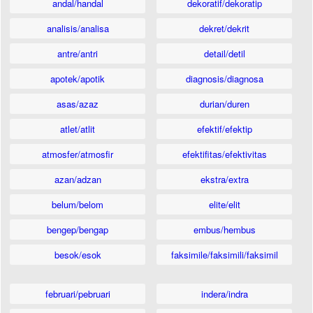
andal/handal
dekoratif/dekoratip
analisis/analisa
dekret/dekrit
antre/antri
detail/detil
apotek/apotik
diagnosis/diagnosa
asas/azaz
durian/duren
atlet/atlit
efektif/efektip
atmosfer/atmosfir
efektifitas/efektivitas
azan/adzan
ekstra/extra
belum/belom
elite/elit
bengep/bengap
embus/hembus
besok/esok
faksimile/faksimili/faksimil
februari/pebruari
indera/indra