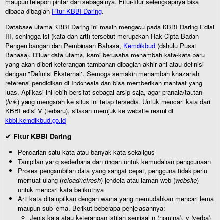
maupun telepon pintar dan sebagainya. Fitur-fitur selengkapnya bisa
dibaca dibagian
Fitur KBBI Daring
.
Database utama KBBI Daring ini masih mengacu pada KBBI Daring Edisi
III, sehingga isi (kata dan arti) tersebut merupakan Hak Cipta Badan
Pengembangan dan Pembinaan Bahasa,
Kemdikbud
(dahulu Pusat
Bahasa). Diluar data utama, kami berusaha menambah kata-kata baru
yang akan diberi keterangan tambahan dibagian akhir arti atau definisi
dengan "Definisi Eksternal". Semoga semakin menambah khazanah
referensi pendidikan di Indonesia dan bisa memberikan manfaat yang
luas. Aplikasi ini lebih bersifat sebagai arsip saja, agar pranala/tautan
(
link
) yang mengarah ke situs ini tetap tersedia. Untuk mencari kata dari
KBBI edisi V (terbaru), silakan merujuk ke website resmi di
kbbi.kemdikbud.go.id
✔ Fitur KBBI Daring
Pencarian satu kata atau banyak kata sekaligus
Tampilan yang sederhana dan ringan untuk kemudahan penggunaan
Proses pengambilan data yang sangat cepat, pengguna tidak perlu
memuat ulang (
reload/refresh
) jendela atau laman web (
website
)
untuk mencari kata berikutnya
Arti kata ditampilkan dengan warna yang memudahkan mencari lema
maupun sub lema. Berikut beberapa penjelasannya:
Jenis kata atau keterangan istilah semisal n (nomina), v (verba)