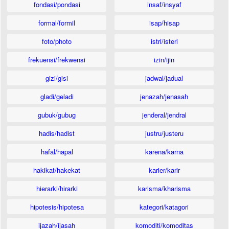
fondasi/pondasi
insaf/insyaf
formal/formil
isap/hisap
foto/photo
istri/isteri
frekuensi/frekwensi
izin/ijin
gizi/gisi
jadwal/jadual
gladi/geladi
jenazah/jenasah
gubuk/gubug
jenderal/jendral
hadis/hadist
justru/justeru
hafal/hapal
karena/karna
hakikat/hakekat
karier/karir
hierarki/hirarki
karisma/kharisma
hipotesis/hipotesa
kategori/katagori
ijazah/ijasah
komoditi/komoditas