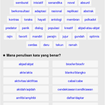
semburat
inisiatif
senandika
novel
absurd
berkonsultasi
adaptasi
rasional
replikasi
abstrak
kontras
toraks
hayati
antologi
membran
polkadot
predator
panik
dialog
populasi
kreatif
abjad-atau-abjat
rajin
favorit
mandiri
perajin
jujur
gundah
optimis
cerdas
deru
tekun
ramah
★ Mana penulisan kata yang benar?
abjad/abjat
biosfer/biosfir
akte/akta
blanko/blangko
aktivitas/aktifitas
cabai/cabe
akidah/aqidah
cendekiawan/cendikiawan
amfibi/amphibi
daftar/daptar