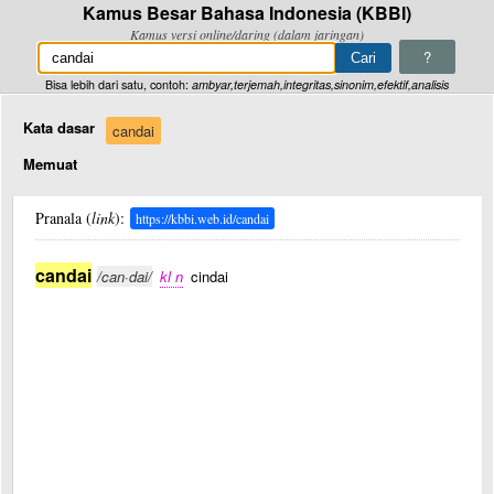
Kamus Besar Bahasa Indonesia (KBBI)
Kamus versi online/daring (dalam jaringan)
?
Bisa lebih dari satu, contoh:
ambyar,terjemah,integritas,sinonim,efektif,analisis
Kata dasar
candai
Memuat
Pranala (
link
):
https://kbbi.web.id/candai
candai
/can·dai/
kl n
cindai