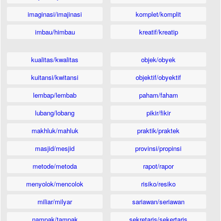
imaginasi/imajinasi
komplet/komplit
imbau/himbau
kreatif/kreatip
kualitas/kwalitas
objek/obyek
kuitansi/kwitansi
objektif/obyektif
lembap/lembab
paham/faham
lubang/lobang
pikir/fikir
makhluk/mahluk
praktik/praktek
masjid/mesjid
provinsi/propinsi
metode/metoda
rapot/rapor
menyolok/mencolok
risiko/resiko
miliar/milyar
sariawan/seriawan
nampak/tampak
sekretaris/sekertaris