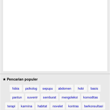
★ Pencarian populer
fobia
psikolog
sepupu
abdomen
hobi
basis
pantun
suvenir
semburat
mengoleksi
komoditas
terapi
karmina
habitat
novelet
kontras
berkonsultasi