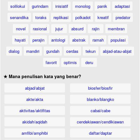
solilokui
gurindam
inisiatif
monolog
panik
adaptasi
senandika
toraks
replikasi
polkadot
kreatif
predator
novel
rasional
jujur
absurd
rajin
membran
hayati
perajin
antologi
abstrak
ramah
populasi
dialog
mandiri
gundah
cerdas
tekun
abjad-atau-abjat
favorit
optimis
deru
★ Mana penulisan kata yang benar?
abjad/abjat
biosfer/biosfir
akte/akta
blanko/blangko
aktivitas/aktifitas
cabai/cabe
akidah/aqidah
cendekiawan/cendikiawan
amfibi/amphibi
daftar/daptar