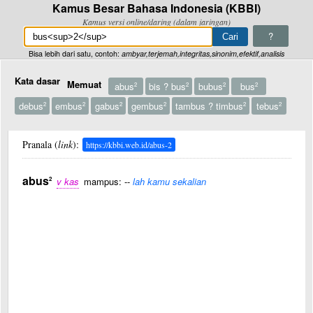
Kamus Besar Bahasa Indonesia (KBBI)
Kamus versi online/daring (dalam jaringan)
?
Bisa lebih dari satu, contoh:
ambyar,terjemah,integritas,sinonim,efektif,analisis
Kata dasar
Memuat
abus
bis ? bus
bubus
bus
2
2
2
2
debus
embus
gabus
gembus
tambus ? timbus
tebus
2
2
2
2
2
2
Pranala (
link
):
https://kbbi.web.id/abus-2
abus
2
v kas
mampus: --
lah kamu sekalian