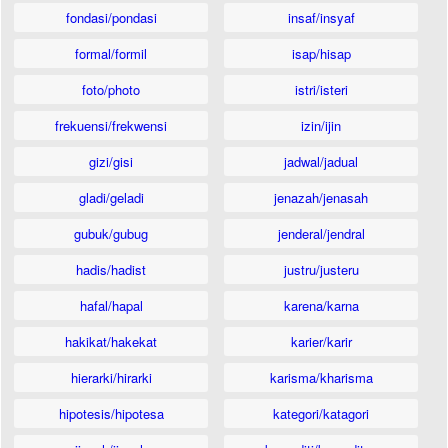
fondasi/pondasi
insaf/insyaf
formal/formil
isap/hisap
foto/photo
istri/isteri
frekuensi/frekwensi
izin/ijin
gizi/gisi
jadwal/jadual
gladi/geladi
jenazah/jenasah
gubuk/gubug
jenderal/jendral
hadis/hadist
justru/justeru
hafal/hapal
karena/karna
hakikat/hakekat
karier/karir
hierarki/hirarki
karisma/kharisma
hipotesis/hipotesa
kategori/katagori