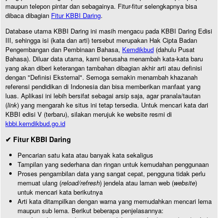
maupun telepon pintar dan sebagainya. Fitur-fitur selengkapnya bisa
dibaca dibagian
Fitur KBBI Daring
.
Database utama KBBI Daring ini masih mengacu pada KBBI Daring Edisi
III, sehingga isi (kata dan arti) tersebut merupakan Hak Cipta Badan
Pengembangan dan Pembinaan Bahasa,
Kemdikbud
(dahulu Pusat
Bahasa). Diluar data utama, kami berusaha menambah kata-kata baru
yang akan diberi keterangan tambahan dibagian akhir arti atau definisi
dengan "Definisi Eksternal". Semoga semakin menambah khazanah
referensi pendidikan di Indonesia dan bisa memberikan manfaat yang
luas. Aplikasi ini lebih bersifat sebagai arsip saja, agar pranala/tautan
(
link
) yang mengarah ke situs ini tetap tersedia. Untuk mencari kata dari
KBBI edisi V (terbaru), silakan merujuk ke website resmi di
kbbi.kemdikbud.go.id
✔ Fitur KBBI Daring
Pencarian satu kata atau banyak kata sekaligus
Tampilan yang sederhana dan ringan untuk kemudahan penggunaan
Proses pengambilan data yang sangat cepat, pengguna tidak perlu
memuat ulang (
reload/refresh
) jendela atau laman web (
website
)
untuk mencari kata berikutnya
Arti kata ditampilkan dengan warna yang memudahkan mencari lema
maupun sub lema. Berikut beberapa penjelasannya: