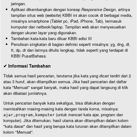
jaringan.
Aplikasi dikembangkan dengan konsep
Responsive Design
, artinya
tampilan situs web (
website
) KBBI ini akan cocok di berbagai media,
misalnya smartphone (Tablet pc, iPad, iPhone, Tab), termasuk
komputer dan netbook/laptop. Tampilan web akan menyesuaikan
dengan ukuran layar yang digunakan.
Tambahan kata-kata baru diluar KBBI edisi III
Penulisan singkatan di bagian definisi seperti misalnya: yg, dng, dl,
tt, dp, dr dan lainnya ditulis lengkap, tidak seperti yang terdapat di
KBBI PusatBahasa.
✔ Informasi Tambahan
Tidak semua hasil pencarian, terutama jika kata yang dicari terdiri dari 2
atau 3 huruf, akan ditampilkan semua. Jika hasil pencarian dari daftar
kata "Memuat" sangat banyak, maka hasil yang dapat langsung di klik
akan dibatasi jumlahnya.
Untuk pencarian banyak kata sekaligus, bisa dilakukan dengan
memisahkan masing-masing kata dengan tanda koma, misalnya:
(untuk mencari kata ajar, program dan
ajar,program,komputer
komputer). Jika ditemukan, hasil utama akan ditampilkan dalam kolom
"kata dasar" dan hasil yang berupa kata turunan akan ditampilkan dalam
kolom "Memuat".