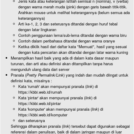
Jenis kata atau keterangan istilah semisal n (nomina), v (verba)
dengan warna merah muda (pink) dengan garis bawah titik-titik.
Arahkan mouse untuk melihat keterangannya (belum semua ada
keterangannya)
Arti ke-1, 2, 3 dan seterusnya ditandai dengan huruf tebal
dengan latar lingkaran
Contoh penggunaan lema/sub-lema ditandai dengan warna biru
Contoh dalam peribahasa ditandai dengan warna oranye
Ketika diklik hasil dari daftar kata "Memuat", hasil yang sesuai
dengan kata pencarian akan ditandai dengan latar warna kuning
Menampilkan hasil baik yang ada di dalam kata dasar maupun
turunan, dan arti atau definisi akan ditampilkan tanpa harus
mengunduh ulang data dari server
Pranala (
Pretty Permalink/Link
) yang indah dan mudah diingat untuk
definisi kata, misalnya :
Kata 'rumah' akan mempunyai pranala (
link
) di
https://kbbi.web.id/rumah
Kata 'pintar' akan mempunyai pranala (
link
) di
https://kbbi.web.id/pintar
Kata 'komputer' akan mempunyai pranala (
link
) di
https://kbbi.web.id/komputer
dan seterusnya
Sehingga diharapkan pranala (
link
) tersebut dapat digunakan sebagai
referensi dalam penulisan, baik di dalam jaringan maupun di luar