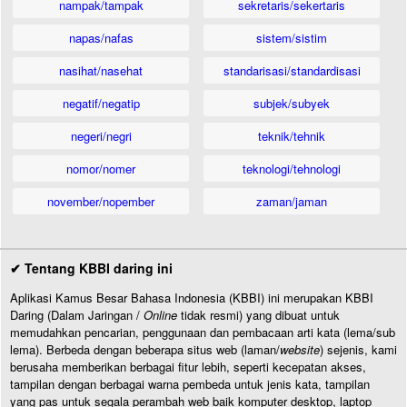
nampak/tampak
sekretaris/sekertaris
napas/nafas
sistem/sistim
nasihat/nasehat
standarisasi/standardisasi
negatif/negatip
subjek/subyek
negeri/negri
teknik/tehnik
nomor/nomer
teknologi/tehnologi
november/nopember
zaman/jaman
✔ Tentang KBBI daring ini
Aplikasi Kamus Besar Bahasa Indonesia (KBBI) ini merupakan KBBI
Daring (Dalam Jaringan /
Online
tidak resmi) yang dibuat untuk
memudahkan pencarian, penggunaan dan pembacaan arti kata (lema/sub
lema). Berbeda dengan beberapa situs web (laman/
website
) sejenis, kami
berusaha memberikan berbagai fitur lebih, seperti kecepatan akses,
tampilan dengan berbagai warna pembeda untuk jenis kata, tampilan
yang pas untuk segala perambah web baik komputer desktop, laptop