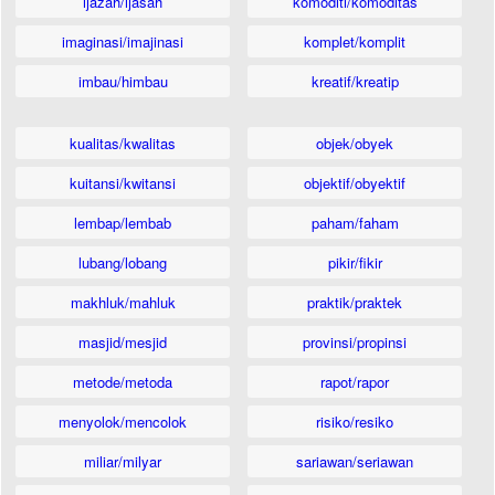
ijazah/ijasah
komoditi/komoditas
imaginasi/imajinasi
komplet/komplit
imbau/himbau
kreatif/kreatip
kualitas/kwalitas
objek/obyek
kuitansi/kwitansi
objektif/obyektif
lembap/lembab
paham/faham
lubang/lobang
pikir/fikir
makhluk/mahluk
praktik/praktek
masjid/mesjid
provinsi/propinsi
metode/metoda
rapot/rapor
menyolok/mencolok
risiko/resiko
miliar/milyar
sariawan/seriawan