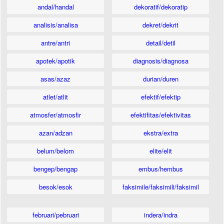
andal/handal
dekoratif/dekoratip
analisis/analisa
dekret/dekrit
antre/antri
detail/detil
apotek/apotik
diagnosis/diagnosa
asas/azaz
durian/duren
atlet/atlit
efektif/efektip
atmosfer/atmosfir
efektifitas/efektivitas
azan/adzan
ekstra/extra
belum/belom
elite/elit
bengep/bengap
embus/hembus
besok/esok
faksimile/faksimili/faksimil
februari/pebruari
indera/indra