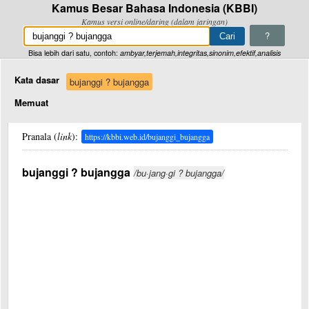
Kamus Besar Bahasa Indonesia (KBBI)
Kamus versi online/daring (dalam jaringan)
?
Bisa lebih dari satu, contoh:
ambyar,terjemah,integritas,sinonim,efektif,analisis
Kata dasar
bujanggi ? bujangga
Memuat
Pranala (
link
):
https://kbbi.web.id/bujanggi_bujangga
bujanggi ? bujangga
/bu·jang·gi ? bujangga/