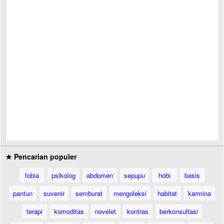
★ Pencarian populer
fobia
psikolog
abdomen
sepupu
hobi
basis
pantun
suvenir
semburat
mengoleksi
habitat
karmina
terapi
komoditas
novelet
kontras
berkonsultasi