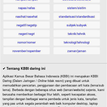
napas/nafas
sistem/sistim
nasihat/nasehat
standarisasi/standardisasi
negatif/negatip
subjek/subyek
negeri/negri
teknik/tehnik
nomor/nomer
teknologi/tehnologi
november/nopember
zaman/jaman
✔ Tentang KBBI daring ini
Aplikasi Kamus Besar Bahasa Indonesia (KBBI) ini merupakan KBBI
Daring (Dalam Jaringan /
Online
tidak resmi) yang dibuat untuk
memudahkan pencarian, penggunaan dan pembacaan arti kata (lema/sub
lema). Berbeda dengan beberapa situs web (laman/
website
) sejenis, kami
berusaha memberikan berbagai fitur lebih, seperti kecepatan akses,
tampilan dengan berbagai warna pembeda untuk jenis kata, tampilan
yang pas untuk segala perambah web baik komputer desktop, laptop