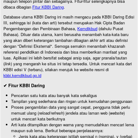
maupun telepon pintar dan sebagainya. Fitur-fitur selengkapnya bisa
dibaca dibagian
Fitur KBBI Daring
.
Database utama KBBI Daring ini masih mengacu pada KBBI Daring Edisi
III, sehingga isi (kata dan arti) tersebut merupakan Hak Cipta Badan
Pengembangan dan Pembinaan Bahasa,
Kemdikbud
(dahulu Pusat
Bahasa). Diluar data utama, kami berusaha menambah kata-kata baru
yang akan diberi keterangan tambahan dibagian akhir arti atau definisi
dengan "Definisi Eksternal". Semoga semakin menambah khazanah
referensi pendidikan di Indonesia dan bisa memberikan manfaat yang
luas. Aplikasi ini lebih bersifat sebagai arsip saja, agar pranala/tautan
(
link
) yang mengarah ke situs ini tetap tersedia. Untuk mencari kata dari
KBBI edisi V (terbaru), silakan merujuk ke website resmi di
kbbi.kemdikbud.go.id
✔ Fitur KBBI Daring
Pencarian satu kata atau banyak kata sekaligus
Tampilan yang sederhana dan ringan untuk kemudahan penggunaan
Proses pengambilan data yang sangat cepat, pengguna tidak perlu
memuat ulang (
reload/refresh
) jendela atau laman web (
website
)
untuk mencari kata berikutnya
Arti kata ditampilkan dengan warna yang memudahkan mencari lema
maupun sub lema. Berikut beberapa penjelasannya:
Jenis kata atau keterangan istilah semisal n (nomina), v (verba)