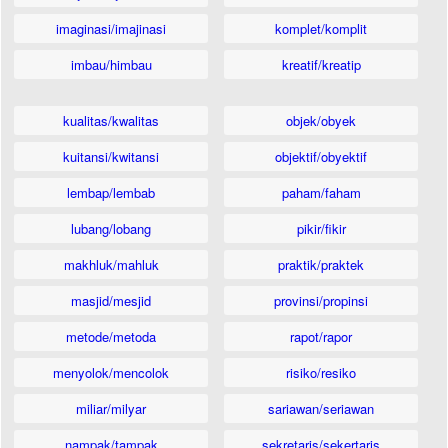
imaginasi/imajinasi
komplet/komplit
imbau/himbau
kreatif/kreatip
kualitas/kwalitas
objek/obyek
kuitansi/kwitansi
objektif/obyektif
lembap/lembab
paham/faham
lubang/lobang
pikir/fikir
makhluk/mahluk
praktik/praktek
masjid/mesjid
provinsi/propinsi
metode/metoda
rapot/rapor
menyolok/mencolok
risiko/resiko
miliar/milyar
sariawan/seriawan
nampak/tampak
sekretaris/sekertaris