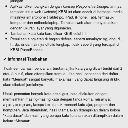
jaringan.
Aplikasi dikembangkan dengan konsep
Responsive Design
, artinya
tampilan situs web (
website
) KBBI ini akan cocok di berbagai media,
misalnya smartphone (Tablet pc, iPad, iPhone, Tab), termasuk
komputer dan netbook/laptop. Tampilan web akan menyesuaikan
dengan ukuran layar yang digunakan.
Tambahan kata-kata baru diluar KBBI edisi III
Penulisan singkatan di bagian definisi seperti misalnya: yg, dng, dl,
tt, dp, dr dan lainnya ditulis lengkap, tidak seperti yang terdapat di
KBBI PusatBahasa.
✔ Informasi Tambahan
Tidak semua hasil pencarian, terutama jika kata yang dicari terdiri dari 2
atau 3 huruf, akan ditampilkan semua. Jika hasil pencarian dari daftar
kata "Memuat" sangat banyak, maka hasil yang dapat langsung di klik
akan dibatasi jumlahnya.
Untuk pencarian banyak kata sekaligus, bisa dilakukan dengan
memisahkan masing-masing kata dengan tanda koma, misalnya:
(untuk mencari kata ajar, program dan
ajar,program,komputer
komputer). Jika ditemukan, hasil utama akan ditampilkan dalam kolom
"kata dasar" dan hasil yang berupa kata turunan akan ditampilkan dalam
kolom "Memuat".