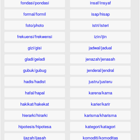
fondasi/pondasi
insaf/insyaf
formal/formil
isap/hisap
foto/photo
istri/isteri
frekuensi/frekwensi
izin/ijin
gizi/gisi
jadwal/jadual
gladi/geladi
jenazah/jenasah
gubuk/gubug
jenderal/jendral
hadis/hadist
justru/justeru
hafal/hapal
karena/karna
hakikat/hakekat
karier/karir
hierarki/hirarki
karisma/kharisma
hipotesis/hipotesa
kategori/katagori
ijazah/ijasah
komoditi/komoditas