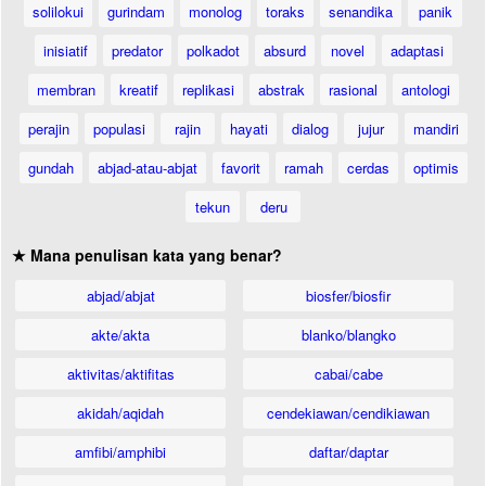
solilokui
gurindam
monolog
toraks
senandika
panik
inisiatif
predator
polkadot
absurd
novel
adaptasi
membran
kreatif
replikasi
abstrak
rasional
antologi
perajin
populasi
rajin
hayati
dialog
jujur
mandiri
gundah
abjad-atau-abjat
favorit
ramah
cerdas
optimis
tekun
deru
★ Mana penulisan kata yang benar?
abjad/abjat
biosfer/biosfir
akte/akta
blanko/blangko
aktivitas/aktifitas
cabai/cabe
akidah/aqidah
cendekiawan/cendikiawan
amfibi/amphibi
daftar/daptar