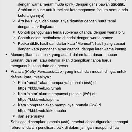
dengan warna merah muda (pink) dengan garis bawah titik-titik.
Arahkan mouse untuk melihat keterangannya (belum semua ada
keterangannya)
Arti ke-1, 2, 3 dan seterusnya ditandai dengan huruf tebal
dengan latar lingkaran
Contoh penggunaan lema/sub-lema ditandai dengan warna biru
Contoh dalam peribahasa ditandai dengan warna oranye
Ketika diklik hasil dari daftar kata "Memuat", hasil yang sesuai
dengan kata pencarian akan ditandai dengan latar warna kuning
Menampilkan hasil baik yang ada di dalam kata dasar maupun
turunan, dan arti atau definisi akan ditampilkan tanpa harus
mengunduh ulang data dari server
Pranala (
Pretty Permalink/Link
) yang indah dan mudah diingat untuk
definisi kata, misalnya :
Kata 'rumah' akan mempunyai pranala (
link
) di
https://kbbi.web.id/rumah
Kata 'pintar' akan mempunyai pranala (
link
) di
https://kbbi.web.id/pintar
Kata 'komputer' akan mempunyai pranala (
link
) di
https://kbbi.web.id/komputer
dan seterusnya
Sehingga diharapkan pranala (
link
) tersebut dapat digunakan sebagai
referensi dalam penulisan, baik di dalam jaringan maupun di luar