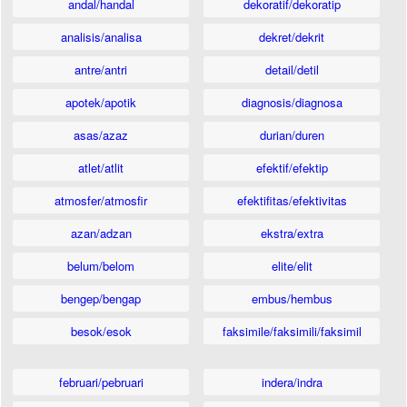
andal/handal
dekoratif/dekoratip
analisis/analisa
dekret/dekrit
antre/antri
detail/detil
apotek/apotik
diagnosis/diagnosa
asas/azaz
durian/duren
atlet/atlit
efektif/efektip
atmosfer/atmosfir
efektifitas/efektivitas
azan/adzan
ekstra/extra
belum/belom
elite/elit
bengep/bengap
embus/hembus
besok/esok
faksimile/faksimili/faksimil
februari/pebruari
indera/indra