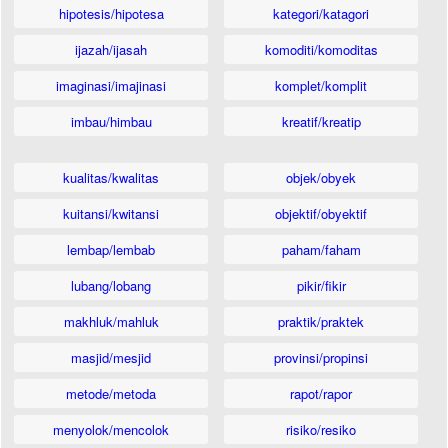
hipotesis/hipotesa
kategori/katagori
ijazah/ijasah
komoditi/komoditas
imaginasi/imajinasi
komplet/komplit
imbau/himbau
kreatif/kreatip
kualitas/kwalitas
objek/obyek
kuitansi/kwitansi
objektif/obyektif
lembap/lembab
paham/faham
lubang/lobang
pikir/fikir
makhluk/mahluk
praktik/praktek
masjid/mesjid
provinsi/propinsi
metode/metoda
rapot/rapor
menyolok/mencolok
risiko/resiko