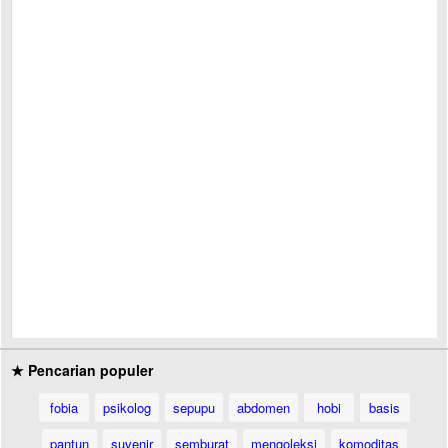
★ Pencarian populer
fobia
psikolog
sepupu
abdomen
hobi
basis
pantun
suvenir
semburat
mengoleksi
komoditas