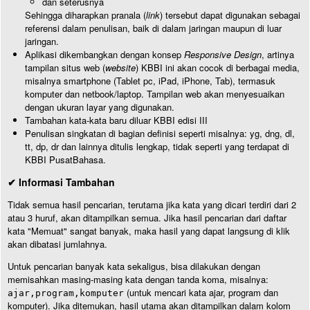
dan seterusnya
Sehingga diharapkan pranala (
link
) tersebut dapat digunakan sebagai
referensi dalam penulisan, baik di dalam jaringan maupun di luar
jaringan.
Aplikasi dikembangkan dengan konsep
Responsive Design
, artinya
tampilan situs web (
website
) KBBI ini akan cocok di berbagai media,
misalnya smartphone (Tablet pc, iPad, iPhone, Tab), termasuk
komputer dan netbook/laptop. Tampilan web akan menyesuaikan
dengan ukuran layar yang digunakan.
Tambahan kata-kata baru diluar KBBI edisi III
Penulisan singkatan di bagian definisi seperti misalnya: yg, dng, dl,
tt, dp, dr dan lainnya ditulis lengkap, tidak seperti yang terdapat di
KBBI PusatBahasa.
✔ Informasi Tambahan
Tidak semua hasil pencarian, terutama jika kata yang dicari terdiri dari 2
atau 3 huruf, akan ditampilkan semua. Jika hasil pencarian dari daftar
kata "Memuat" sangat banyak, maka hasil yang dapat langsung di klik
akan dibatasi jumlahnya.
Untuk pencarian banyak kata sekaligus, bisa dilakukan dengan
memisahkan masing-masing kata dengan tanda koma, misalnya:
(untuk mencari kata ajar, program dan
ajar,program,komputer
komputer). Jika ditemukan, hasil utama akan ditampilkan dalam kolom