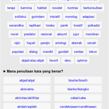
terapi
karmina
habitat
novelet
kontras
berkonsultasi
solilokui
gurindam
inisiatif
monolog
adaptasi
senandika
replikasi
toraks
panik
kreatif
polkadot
novel
predator
rasional
absurd
jujur
membran
rajin
hayati
perajin
antologi
abstrak
ramah
populasi
dialog
mandiri
gundah
cerdas
tekun
abjad-atau-abjat
favorit
deru
optimis
★ Mana penulisan kata yang benar?
abjad/abjat
biosfer/biosfir
akte/akta
blanko/blangko
aktivitas/aktifitas
cabai/cabe
akidah/aqidah
cendekiawan/cendikiawan