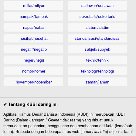
miliar/milyar
sariawan/seriawan
nampak/tampak
sekretaris/sekertaris
napas/nafas
sistem/sistim
nasihat/nasehat
standarisasi/standardisasi
negatif/negatip
subjek/subyek
negeri/negri
teknik/tehnik
nomor/nomer
teknologi/tehnologi
november/nopember
zaman/jaman
✔ Tentang KBBI daring ini
Aplikasi Kamus Besar Bahasa Indonesia (KBBI) ini merupakan KBBI
Daring (Dalam Jaringan /
Online
tidak resmi) yang dibuat untuk
memudahkan pencarian, penggunaan dan pembacaan arti kata (lema/sub
lema). Berbeda dengan beberapa situs web (laman/
website
) sejenis, kami