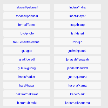
februari/pebruari
indera/indra
fondasi/pondasi
insaf/insyaf
formal/formil
isap/hisap
foto/photo
istri/isteri
frekuensi/frekwensi
izin/ijin
gizi/gisi
jadwal/jadual
gladi/geladi
jenazah/jenasah
gubuk/gubug
jenderal/jendral
hadis/hadist
justru/justeru
hafal/hapal
karena/karna
hakikat/hakekat
karier/karir
hierarki/hirarki
karisma/kharisma