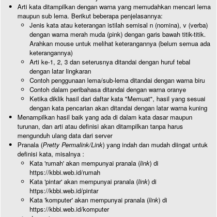
Arti kata ditampilkan dengan warna yang memudahkan mencari lema
maupun sub lema. Berikut beberapa penjelasannya:
Jenis kata atau keterangan istilah semisal n (nomina), v (verba)
dengan warna merah muda (pink) dengan garis bawah titik-titik.
Arahkan mouse untuk melihat keterangannya (belum semua ada
keterangannya)
Arti ke-1, 2, 3 dan seterusnya ditandai dengan huruf tebal
dengan latar lingkaran
Contoh penggunaan lema/sub-lema ditandai dengan warna biru
Contoh dalam peribahasa ditandai dengan warna oranye
Ketika diklik hasil dari daftar kata "Memuat", hasil yang sesuai
dengan kata pencarian akan ditandai dengan latar warna kuning
Menampilkan hasil baik yang ada di dalam kata dasar maupun
turunan, dan arti atau definisi akan ditampilkan tanpa harus
mengunduh ulang data dari server
Pranala (
Pretty Permalink/Link
) yang indah dan mudah diingat untuk
definisi kata, misalnya :
Kata 'rumah' akan mempunyai pranala (
link
) di
https://kbbi.web.id/rumah
Kata 'pintar' akan mempunyai pranala (
link
) di
https://kbbi.web.id/pintar
Kata 'komputer' akan mempunyai pranala (
link
) di
https://kbbi.web.id/komputer