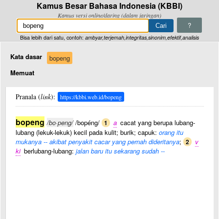
Kamus Besar Bahasa Indonesia (KBBI)
Kamus versi online/daring (dalam jaringan)
?
Bisa lebih dari satu, contoh:
ambyar,terjemah,integritas,sinonim,efektif,analisis
Kata dasar
bopeng
Memuat
Pranala (
link
):
https://kbbi.web.id/bopeng
bopeng
/bo·peng/
/bopéng/
a
cacat yang berupa lubang-
1
lubang (lekuk-lekuk) kecil pada kulit; burik; capuk:
orang itu
mukanya -- akibat penyakit cacar yang pernah dideritanya
;
v
2
ki
berlubang-lubang:
jalan baru itu sekarang sudah --