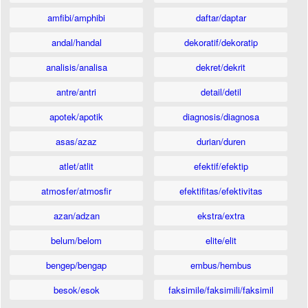
amfibi/amphibi
daftar/daptar
andal/handal
dekoratif/dekoratip
analisis/analisa
dekret/dekrit
antre/antri
detail/detil
apotek/apotik
diagnosis/diagnosa
asas/azaz
durian/duren
atlet/atlit
efektif/efektip
atmosfer/atmosfir
efektifitas/efektivitas
azan/adzan
ekstra/extra
belum/belom
elite/elit
bengep/bengap
embus/hembus
besok/esok
faksimile/faksimili/faksimil