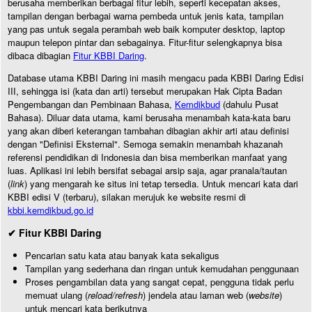
berusaha memberikan berbagai fitur lebih, seperti kecepatan akses,
tampilan dengan berbagai warna pembeda untuk jenis kata, tampilan
yang pas untuk segala perambah web baik komputer desktop, laptop
maupun telepon pintar dan sebagainya. Fitur-fitur selengkapnya bisa
dibaca dibagian
Fitur KBBI Daring
.
Database utama KBBI Daring ini masih mengacu pada KBBI Daring Edisi
III, sehingga isi (kata dan arti) tersebut merupakan Hak Cipta Badan
Pengembangan dan Pembinaan Bahasa,
Kemdikbud
(dahulu Pusat
Bahasa). Diluar data utama, kami berusaha menambah kata-kata baru
yang akan diberi keterangan tambahan dibagian akhir arti atau definisi
dengan "Definisi Eksternal". Semoga semakin menambah khazanah
referensi pendidikan di Indonesia dan bisa memberikan manfaat yang
luas. Aplikasi ini lebih bersifat sebagai arsip saja, agar pranala/tautan
(
link
) yang mengarah ke situs ini tetap tersedia. Untuk mencari kata dari
KBBI edisi V (terbaru), silakan merujuk ke website resmi di
kbbi.kemdikbud.go.id
✔ Fitur KBBI Daring
Pencarian satu kata atau banyak kata sekaligus
Tampilan yang sederhana dan ringan untuk kemudahan penggunaan
Proses pengambilan data yang sangat cepat, pengguna tidak perlu
memuat ulang (
reload/refresh
) jendela atau laman web (
website
)
untuk mencari kata berikutnya