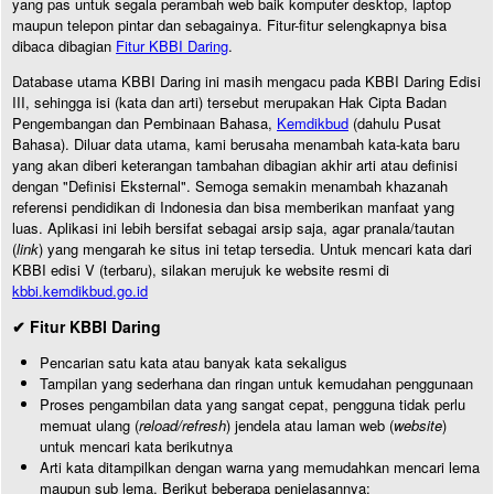
yang pas untuk segala perambah web baik komputer desktop, laptop
maupun telepon pintar dan sebagainya. Fitur-fitur selengkapnya bisa
dibaca dibagian
Fitur KBBI Daring
.
Database utama KBBI Daring ini masih mengacu pada KBBI Daring Edisi
III, sehingga isi (kata dan arti) tersebut merupakan Hak Cipta Badan
Pengembangan dan Pembinaan Bahasa,
Kemdikbud
(dahulu Pusat
Bahasa). Diluar data utama, kami berusaha menambah kata-kata baru
yang akan diberi keterangan tambahan dibagian akhir arti atau definisi
dengan "Definisi Eksternal". Semoga semakin menambah khazanah
referensi pendidikan di Indonesia dan bisa memberikan manfaat yang
luas. Aplikasi ini lebih bersifat sebagai arsip saja, agar pranala/tautan
(
link
) yang mengarah ke situs ini tetap tersedia. Untuk mencari kata dari
KBBI edisi V (terbaru), silakan merujuk ke website resmi di
kbbi.kemdikbud.go.id
✔ Fitur KBBI Daring
Pencarian satu kata atau banyak kata sekaligus
Tampilan yang sederhana dan ringan untuk kemudahan penggunaan
Proses pengambilan data yang sangat cepat, pengguna tidak perlu
memuat ulang (
reload/refresh
) jendela atau laman web (
website
)
untuk mencari kata berikutnya
Arti kata ditampilkan dengan warna yang memudahkan mencari lema
maupun sub lema. Berikut beberapa penjelasannya: