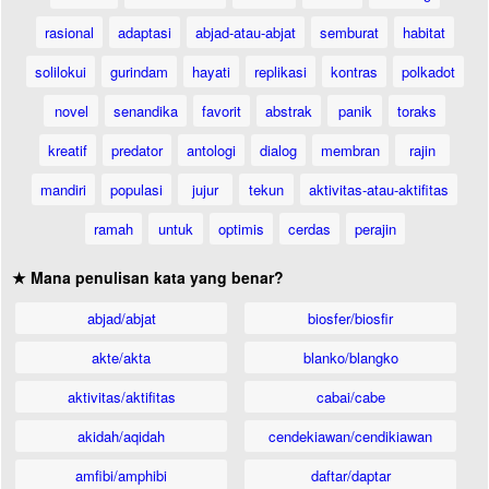
rasional
adaptasi
abjad-atau-abjat
semburat
habitat
solilokui
gurindam
hayati
replikasi
kontras
polkadot
novel
senandika
favorit
abstrak
panik
toraks
kreatif
predator
antologi
dialog
membran
rajin
mandiri
populasi
jujur
tekun
aktivitas-atau-aktifitas
ramah
untuk
optimis
cerdas
perajin
★ Mana penulisan kata yang benar?
abjad/abjat
biosfer/biosfir
akte/akta
blanko/blangko
aktivitas/aktifitas
cabai/cabe
akidah/aqidah
cendekiawan/cendikiawan
amfibi/amphibi
daftar/daptar