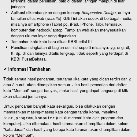
referensi dalam penulisan, baik di dalam jaringan maupun di luar
jaringan.
Aplikasi dikembangkan dengan konsep
Responsive Design
, artinya
tampilan situs web (
website
) KBBI ini akan cocok di berbagai media,
misalnya smartphone (Tablet pc, iPad, iPhone, Tab), termasuk
komputer dan netbook/laptop. Tampilan web akan menyesuaikan
dengan ukuran layar yang digunakan.
Tambahan kata-kata baru diluar KBBI edisi III
Penulisan singkatan di bagian definisi seperti misalnya: yg, dng, dl,
tt, dp, dr dan lainnya ditulis lengkap, tidak seperti yang terdapat di
KBBI PusatBahasa.
✔ Informasi Tambahan
Tidak semua hasil pencarian, terutama jika kata yang dicari terdiri dari 2
atau 3 huruf, akan ditampilkan semua. Jika hasil pencarian dari daftar
kata "Memuat" sangat banyak, maka hasil yang dapat langsung di klik
akan dibatasi jumlahnya.
Untuk pencarian banyak kata sekaligus, bisa dilakukan dengan
memisahkan masing-masing kata dengan tanda koma, misalnya:
(untuk mencari kata ajar, program dan
ajar,program,komputer
komputer). Jika ditemukan, hasil utama akan ditampilkan dalam kolom
"kata dasar" dan hasil yang berupa kata turunan akan ditampilkan dalam
kolom "Memuat".