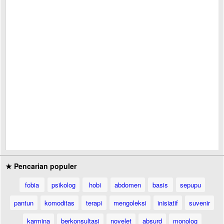
★ Pencarian populer
fobia
psikolog
hobi
abdomen
basis
sepupu
pantun
komoditas
terapi
mengoleksi
inisiatif
suvenir
karmina
berkonsultasi
novelet
absurd
monolog