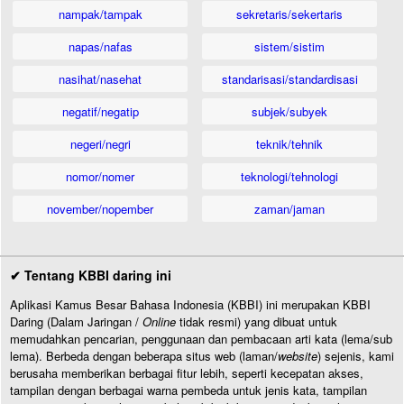
nampak/tampak
sekretaris/sekertaris
napas/nafas
sistem/sistim
nasihat/nasehat
standarisasi/standardisasi
negatif/negatip
subjek/subyek
negeri/negri
teknik/tehnik
nomor/nomer
teknologi/tehnologi
november/nopember
zaman/jaman
✔ Tentang KBBI daring ini
Aplikasi Kamus Besar Bahasa Indonesia (KBBI) ini merupakan KBBI
Daring (Dalam Jaringan /
Online
tidak resmi) yang dibuat untuk
memudahkan pencarian, penggunaan dan pembacaan arti kata (lema/sub
lema). Berbeda dengan beberapa situs web (laman/
website
) sejenis, kami
berusaha memberikan berbagai fitur lebih, seperti kecepatan akses,
tampilan dengan berbagai warna pembeda untuk jenis kata, tampilan