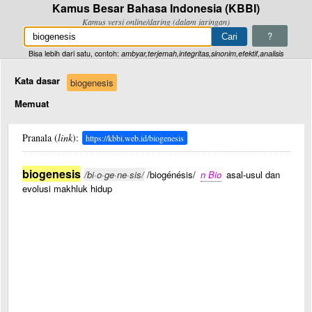
Kamus Besar Bahasa Indonesia (KBBI)
Kamus versi online/daring (dalam jaringan)
?
Bisa lebih dari satu, contoh:
ambyar,terjemah,integritas,sinonim,efektif,analisis
Kata dasar
biogenesis
Memuat
Pranala (
link
):
https://kbbi.web.id/biogenesis
biogenesis
/bi·o·ge·ne·sis/
/biogénésis/
n Bio
asal-usul dan
evolusi makhluk hidup