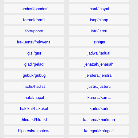
fondasi/pondasi
insaf/insyaf
formal/formil
isap/hisap
foto/photo
istri/isteri
frekuensi/frekwensi
izin/ijin
gizi/gisi
jadwal/jadual
gladi/geladi
jenazah/jenasah
gubuk/gubug
jenderal/jendral
hadis/hadist
justru/justeru
hafal/hapal
karena/karna
hakikat/hakekat
karier/karir
hierarki/hirarki
karisma/kharisma
hipotesis/hipotesa
kategori/katagori