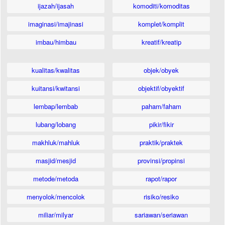
ijazah/ijasah
komoditi/komoditas
imaginasi/imajinasi
komplet/komplit
imbau/himbau
kreatif/kreatip
kualitas/kwalitas
objek/obyek
kuitansi/kwitansi
objektif/obyektif
lembap/lembab
paham/faham
lubang/lobang
pikir/fikir
makhluk/mahluk
praktik/praktek
masjid/mesjid
provinsi/propinsi
metode/metoda
rapot/rapor
menyolok/mencolok
risiko/resiko
miliar/milyar
sariawan/seriawan