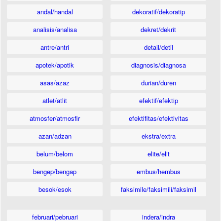
andal/handal
dekoratif/dekoratip
analisis/analisa
dekret/dekrit
antre/antri
detail/detil
apotek/apotik
diagnosis/diagnosa
asas/azaz
durian/duren
atlet/atlit
efektif/efektip
atmosfer/atmosfir
efektifitas/efektivitas
azan/adzan
ekstra/extra
belum/belom
elite/elit
bengep/bengap
embus/hembus
besok/esok
faksimile/faksimili/faksimil
februari/pebruari
indera/indra