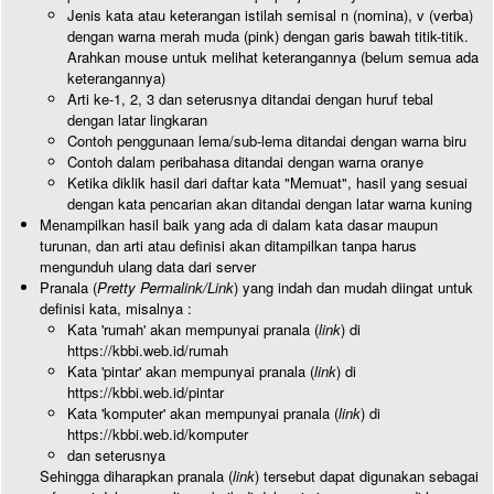
Jenis kata atau keterangan istilah semisal n (nomina), v (verba)
dengan warna merah muda (pink) dengan garis bawah titik-titik.
Arahkan mouse untuk melihat keterangannya (belum semua ada
keterangannya)
Arti ke-1, 2, 3 dan seterusnya ditandai dengan huruf tebal
dengan latar lingkaran
Contoh penggunaan lema/sub-lema ditandai dengan warna biru
Contoh dalam peribahasa ditandai dengan warna oranye
Ketika diklik hasil dari daftar kata "Memuat", hasil yang sesuai
dengan kata pencarian akan ditandai dengan latar warna kuning
Menampilkan hasil baik yang ada di dalam kata dasar maupun
turunan, dan arti atau definisi akan ditampilkan tanpa harus
mengunduh ulang data dari server
Pranala (
Pretty Permalink/Link
) yang indah dan mudah diingat untuk
definisi kata, misalnya :
Kata 'rumah' akan mempunyai pranala (
link
) di
https://kbbi.web.id/rumah
Kata 'pintar' akan mempunyai pranala (
link
) di
https://kbbi.web.id/pintar
Kata 'komputer' akan mempunyai pranala (
link
) di
https://kbbi.web.id/komputer
dan seterusnya
Sehingga diharapkan pranala (
link
) tersebut dapat digunakan sebagai