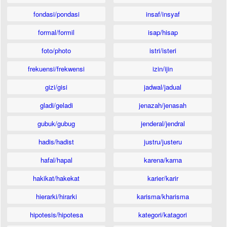
fondasi/pondasi
insaf/insyaf
formal/formil
isap/hisap
foto/photo
istri/isteri
frekuensi/frekwensi
izin/ijin
gizi/gisi
jadwal/jadual
gladi/geladi
jenazah/jenasah
gubuk/gubug
jenderal/jendral
hadis/hadist
justru/justeru
hafal/hapal
karena/karna
hakikat/hakekat
karier/karir
hierarki/hirarki
karisma/kharisma
hipotesis/hipotesa
kategori/katagori