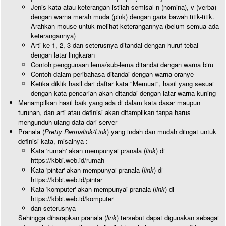
Jenis kata atau keterangan istilah semisal n (nomina), v (verba)
dengan warna merah muda (pink) dengan garis bawah titik-titik.
Arahkan mouse untuk melihat keterangannya (belum semua ada
keterangannya)
Arti ke-1, 2, 3 dan seterusnya ditandai dengan huruf tebal
dengan latar lingkaran
Contoh penggunaan lema/sub-lema ditandai dengan warna biru
Contoh dalam peribahasa ditandai dengan warna oranye
Ketika diklik hasil dari daftar kata "Memuat", hasil yang sesuai
dengan kata pencarian akan ditandai dengan latar warna kuning
Menampilkan hasil baik yang ada di dalam kata dasar maupun
turunan, dan arti atau definisi akan ditampilkan tanpa harus
mengunduh ulang data dari server
Pranala (
Pretty Permalink/Link
) yang indah dan mudah diingat untuk
definisi kata, misalnya :
Kata 'rumah' akan mempunyai pranala (
link
) di
https://kbbi.web.id/rumah
Kata 'pintar' akan mempunyai pranala (
link
) di
https://kbbi.web.id/pintar
Kata 'komputer' akan mempunyai pranala (
link
) di
https://kbbi.web.id/komputer
dan seterusnya
Sehingga diharapkan pranala (
link
) tersebut dapat digunakan sebagai