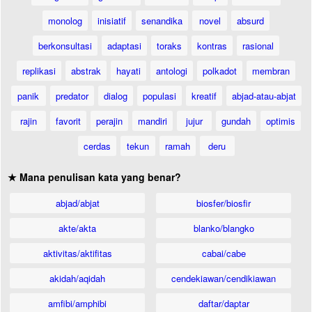
monolog
inisiatif
senandika
novel
absurd
berkonsultasi
adaptasi
toraks
kontras
rasional
replikasi
abstrak
hayati
antologi
polkadot
membran
panik
predator
dialog
populasi
kreatif
abjad-atau-abjat
rajin
favorit
perajin
mandiri
jujur
gundah
optimis
cerdas
tekun
ramah
deru
★ Mana penulisan kata yang benar?
abjad/abjat
biosfer/biosfir
akte/akta
blanko/blangko
aktivitas/aktifitas
cabai/cabe
akidah/aqidah
cendekiawan/cendikiawan
amfibi/amphibi
daftar/daptar