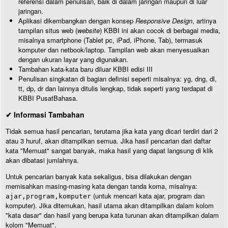
referensi dalam penulisan, baik di dalam jaringan maupun di luar
jaringan.
Aplikasi dikembangkan dengan konsep
Responsive Design
, artinya
tampilan situs web (
website
) KBBI ini akan cocok di berbagai media,
misalnya smartphone (Tablet pc, iPad, iPhone, Tab), termasuk
komputer dan netbook/laptop. Tampilan web akan menyesuaikan
dengan ukuran layar yang digunakan.
Tambahan kata-kata baru diluar KBBI edisi III
Penulisan singkatan di bagian definisi seperti misalnya: yg, dng, dl,
tt, dp, dr dan lainnya ditulis lengkap, tidak seperti yang terdapat di
KBBI PusatBahasa.
✔ Informasi Tambahan
Tidak semua hasil pencarian, terutama jika kata yang dicari terdiri dari 2
atau 3 huruf, akan ditampilkan semua. Jika hasil pencarian dari daftar
kata "Memuat" sangat banyak, maka hasil yang dapat langsung di klik
akan dibatasi jumlahnya.
Untuk pencarian banyak kata sekaligus, bisa dilakukan dengan
memisahkan masing-masing kata dengan tanda koma, misalnya:
(untuk mencari kata ajar, program dan
ajar,program,komputer
komputer). Jika ditemukan, hasil utama akan ditampilkan dalam kolom
"kata dasar" dan hasil yang berupa kata turunan akan ditampilkan dalam
kolom "Memuat".