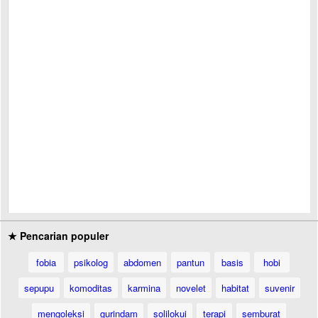
★ Pencarian populer
fobia
psikolog
abdomen
pantun
basis
hobi
sepupu
komoditas
karmina
novelet
habitat
suvenir
mengoleksi
gurindam
solilokui
terapi
semburat