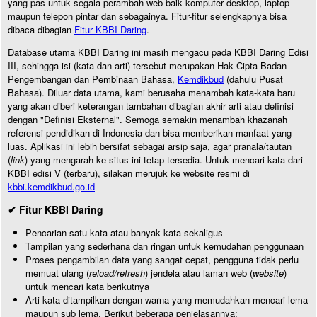
yang pas untuk segala perambah web baik komputer desktop, laptop
maupun telepon pintar dan sebagainya. Fitur-fitur selengkapnya bisa
dibaca dibagian
Fitur KBBI Daring
.
Database utama KBBI Daring ini masih mengacu pada KBBI Daring Edisi
III, sehingga isi (kata dan arti) tersebut merupakan Hak Cipta Badan
Pengembangan dan Pembinaan Bahasa,
Kemdikbud
(dahulu Pusat
Bahasa). Diluar data utama, kami berusaha menambah kata-kata baru
yang akan diberi keterangan tambahan dibagian akhir arti atau definisi
dengan "Definisi Eksternal". Semoga semakin menambah khazanah
referensi pendidikan di Indonesia dan bisa memberikan manfaat yang
luas. Aplikasi ini lebih bersifat sebagai arsip saja, agar pranala/tautan
(
link
) yang mengarah ke situs ini tetap tersedia. Untuk mencari kata dari
KBBI edisi V (terbaru), silakan merujuk ke website resmi di
kbbi.kemdikbud.go.id
✔ Fitur KBBI Daring
Pencarian satu kata atau banyak kata sekaligus
Tampilan yang sederhana dan ringan untuk kemudahan penggunaan
Proses pengambilan data yang sangat cepat, pengguna tidak perlu
memuat ulang (
reload/refresh
) jendela atau laman web (
website
)
untuk mencari kata berikutnya
Arti kata ditampilkan dengan warna yang memudahkan mencari lema
maupun sub lema. Berikut beberapa penjelasannya: