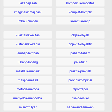
ijazah/ijasah
komoditi/komoditas
imaginasi/imajinasi
komplet/komplit
imbau/himbau
kreatif/kreatip
kualitas/kwalitas
objek/obyek
kuitansi/kwitansi
objektif/obyektif
lembap/lembab
paham/faham
lubang/lobang
pikir/fikir
makhluk/mahluk
praktik/praktek
masjid/mesjid
provinsi/propinsi
metode/metoda
rapot/rapor
menyolok/mencolok
risiko/resiko
miliar/milyar
sariawan/seriawan