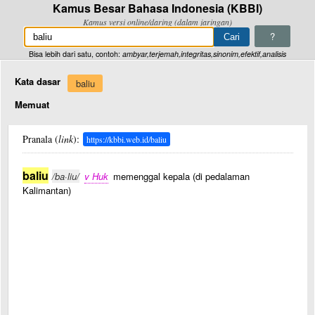
Kamus Besar Bahasa Indonesia (KBBI)
Kamus versi online/daring (dalam jaringan)
?
Bisa lebih dari satu, contoh:
ambyar,terjemah,integritas,sinonim,efektif,analisis
Kata dasar
baliu
Memuat
Pranala (
link
):
https://kbbi.web.id/baliu
baliu
/ba·liu/
v Huk
memenggal kepala (di pedalaman
Kalimantan)