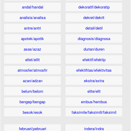
andal/handal
dekoratif/dekoratip
analisis/analisa
dekret/dekrit
antre/antri
detail/detil
apotek/apotik
diagnosis/diagnosa
asas/azaz
durian/duren
atlet/atlit
efektif/efektip
atmosfer/atmosfir
efektifitas/efektivitas
azan/adzan
ekstra/extra
belum/belom
elite/elit
bengep/bengap
embus/hembus
besok/esok
faksimile/faksimili/faksimil
februari/pebruari
indera/indra