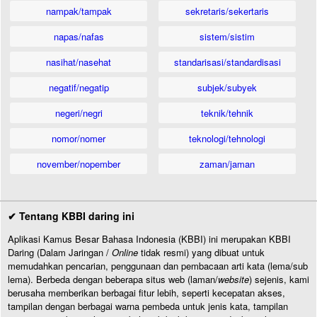
nampak/tampak
sekretaris/sekertaris
napas/nafas
sistem/sistim
nasihat/nasehat
standarisasi/standardisasi
negatif/negatip
subjek/subyek
negeri/negri
teknik/tehnik
nomor/nomer
teknologi/tehnologi
november/nopember
zaman/jaman
✔ Tentang KBBI daring ini
Aplikasi Kamus Besar Bahasa Indonesia (KBBI) ini merupakan KBBI
Daring (Dalam Jaringan /
Online
tidak resmi) yang dibuat untuk
memudahkan pencarian, penggunaan dan pembacaan arti kata (lema/sub
lema). Berbeda dengan beberapa situs web (laman/
website
) sejenis, kami
berusaha memberikan berbagai fitur lebih, seperti kecepatan akses,
tampilan dengan berbagai warna pembeda untuk jenis kata, tampilan