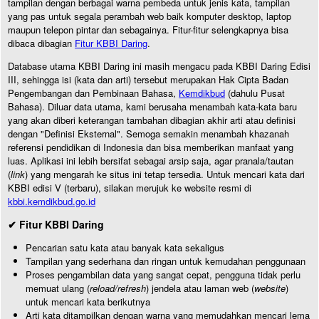
tampilan dengan berbagai warna pembeda untuk jenis kata, tampilan
yang pas untuk segala perambah web baik komputer desktop, laptop
maupun telepon pintar dan sebagainya. Fitur-fitur selengkapnya bisa
dibaca dibagian
Fitur KBBI Daring
.
Database utama KBBI Daring ini masih mengacu pada KBBI Daring Edisi
III, sehingga isi (kata dan arti) tersebut merupakan Hak Cipta Badan
Pengembangan dan Pembinaan Bahasa,
Kemdikbud
(dahulu Pusat
Bahasa). Diluar data utama, kami berusaha menambah kata-kata baru
yang akan diberi keterangan tambahan dibagian akhir arti atau definisi
dengan "Definisi Eksternal". Semoga semakin menambah khazanah
referensi pendidikan di Indonesia dan bisa memberikan manfaat yang
luas. Aplikasi ini lebih bersifat sebagai arsip saja, agar pranala/tautan
(
link
) yang mengarah ke situs ini tetap tersedia. Untuk mencari kata dari
KBBI edisi V (terbaru), silakan merujuk ke website resmi di
kbbi.kemdikbud.go.id
✔ Fitur KBBI Daring
Pencarian satu kata atau banyak kata sekaligus
Tampilan yang sederhana dan ringan untuk kemudahan penggunaan
Proses pengambilan data yang sangat cepat, pengguna tidak perlu
memuat ulang (
reload/refresh
) jendela atau laman web (
website
)
untuk mencari kata berikutnya
Arti kata ditampilkan dengan warna yang memudahkan mencari lema