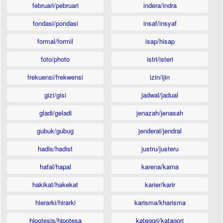
februari/pebruari
indera/indra
fondasi/pondasi
insaf/insyaf
formal/formil
isap/hisap
foto/photo
istri/isteri
frekuensi/frekwensi
izin/ijin
gizi/gisi
jadwal/jadual
gladi/geladi
jenazah/jenasah
gubuk/gubug
jenderal/jendral
hadis/hadist
justru/justeru
hafal/hapal
karena/karna
hakikat/hakekat
karier/karir
hierarki/hirarki
karisma/kharisma
hipotesis/hipotesa
kategori/katagori