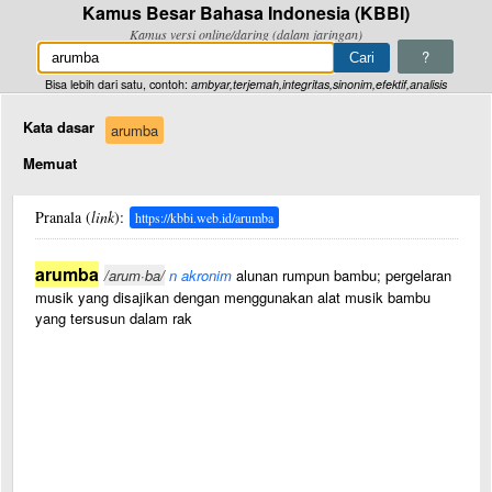
Kamus Besar Bahasa Indonesia (KBBI)
Kamus versi online/daring (dalam jaringan)
?
Bisa lebih dari satu, contoh:
ambyar,terjemah,integritas,sinonim,efektif,analisis
Kata dasar
arumba
Memuat
Pranala (
link
):
https://kbbi.web.id/arumba
arumba
/arum·ba/
n akronim
alunan rumpun bambu; pergelaran
musik yang disajikan dengan menggunakan alat musik bambu
yang tersusun dalam rak