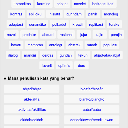
komoditas
karmina
habitat
novelet
berkonsultasi
kontras
solilokui
inisiatif
gurindam
panik
monolog
adaptasi
senandika
polkadot
kreatif
replikasi
toraks
novel
predator
absurd
rasional
jujur
rajin
perajin
hayati
membran
antologi
abstrak
ramah
populasi
dialog
mandiri
cerdas
gundah
tekun
abjad-atau-abjat
favorit
optimis
deru
★ Mana penulisan kata yang benar?
abjad/abjat
biosfer/biosfir
akte/akta
blanko/blangko
aktivitas/aktifitas
cabai/cabe
akidah/aqidah
cendekiawan/cendikiawan