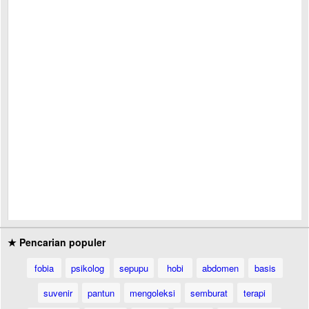
★ Pencarian populer
fobia
psikolog
sepupu
hobi
abdomen
basis
suvenir
pantun
mengoleksi
semburat
terapi