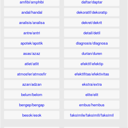
amfibi/amphibi
daftar/daptar
andal/handal
dekoratif/dekoratip
analisis/analisa
dekret/dekrit
antre/antri
detail/detil
apotek/apotik
diagnosis/diagnosa
asas/azaz
durian/duren
atlet/atlit
efektif/efektip
atmosfer/atmosfir
efektifitas/efektivitas
azan/adzan
ekstra/extra
belum/belom
elite/elit
bengep/bengap
embus/hembus
besok/esok
faksimile/faksimili/faksimil