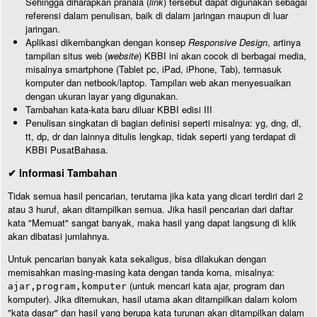
Sehingga diharapkan pranala (
link
) tersebut dapat digunakan sebagai
referensi dalam penulisan, baik di dalam jaringan maupun di luar
jaringan.
Aplikasi dikembangkan dengan konsep
Responsive Design
, artinya
tampilan situs web (
website
) KBBI ini akan cocok di berbagai media,
misalnya smartphone (Tablet pc, iPad, iPhone, Tab), termasuk
komputer dan netbook/laptop. Tampilan web akan menyesuaikan
dengan ukuran layar yang digunakan.
Tambahan kata-kata baru diluar KBBI edisi III
Penulisan singkatan di bagian definisi seperti misalnya: yg, dng, dl,
tt, dp, dr dan lainnya ditulis lengkap, tidak seperti yang terdapat di
KBBI PusatBahasa.
✔ Informasi Tambahan
Tidak semua hasil pencarian, terutama jika kata yang dicari terdiri dari 2
atau 3 huruf, akan ditampilkan semua. Jika hasil pencarian dari daftar
kata "Memuat" sangat banyak, maka hasil yang dapat langsung di klik
akan dibatasi jumlahnya.
Untuk pencarian banyak kata sekaligus, bisa dilakukan dengan
memisahkan masing-masing kata dengan tanda koma, misalnya:
(untuk mencari kata ajar, program dan
ajar,program,komputer
komputer). Jika ditemukan, hasil utama akan ditampilkan dalam kolom
"kata dasar" dan hasil yang berupa kata turunan akan ditampilkan dalam