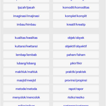
ijazah/ijasah
komoditi/komoditas
imaginasi/imajinasi
komplet/komplit
imbau/himbau
kreatif/kreatip
kualitas/kwalitas
objek/obyek
kuitansi/kwitansi
objektif/obyektif
lembap/lembab
paham/faham
lubang/lobang
pikir/fikir
makhluk/mahluk
praktik/praktek
masjid/mesjid
provinsi/propinsi
metode/metoda
rapot/rapor
menyolok/mencolok
risiko/resiko
miliar/milyar
sariawan/seriawan