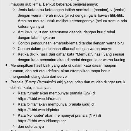
maupun sub lema. Berikut beberapa penjelasannya:
Jenis kata atau keterangan istilah semisal n (nomina), v (verba)
dengan warna merah muda (pink) dengan garis bawah titik-titik.
Arahkan mouse untuk melihat keterangannya (belum semua ada
keterangannya)
Arti ke-1, 2, 3 dan seterusnya ditandai dengan huruf tebal
dengan latar lingkaran
Contoh penggunaan lema/sub-lema ditandai dengan warna biru
Contoh dalam peribahasa ditandai dengan warna oranye
Ketika diklik hasil dari daftar kata "Memuat", hasil yang sesuai
dengan kata pencarian akan ditandai dengan latar warna kuning
Menampilkan hasil baik yang ada di dalam kata dasar maupun
turunan, dan arti atau definisi akan ditampilkan tanpa harus
mengunduh ulang data dari server
Pranala (
Pretty Permalink/Link
) yang indah dan mudah diingat untuk
definisi kata, misalnya :
Kata 'rumah' akan mempunyai pranala (
link
) di
https://kbbi.web.id/rumah
Kata 'pintar' akan mempunyai pranala (
link
) di
https://kbbi.web.id/pintar
Kata 'komputer' akan mempunyai pranala (
link
) di
https://kbbi.web.id/komputer
dan seterusnya