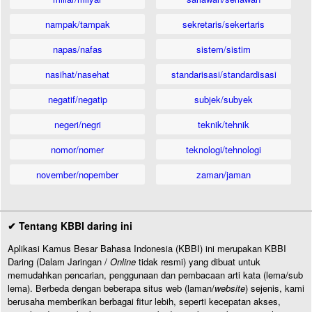
nampak/tampak
sekretaris/sekertaris
napas/nafas
sistem/sistim
nasihat/nasehat
standarisasi/standardisasi
negatif/negatip
subjek/subyek
negeri/negri
teknik/tehnik
nomor/nomer
teknologi/tehnologi
november/nopember
zaman/jaman
✔ Tentang KBBI daring ini
Aplikasi Kamus Besar Bahasa Indonesia (KBBI) ini merupakan KBBI
Daring (Dalam Jaringan /
Online
tidak resmi) yang dibuat untuk
memudahkan pencarian, penggunaan dan pembacaan arti kata (lema/sub
lema). Berbeda dengan beberapa situs web (laman/
website
) sejenis, kami
berusaha memberikan berbagai fitur lebih, seperti kecepatan akses,