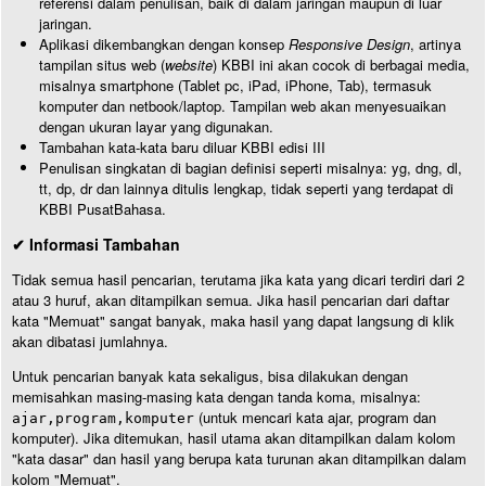
referensi dalam penulisan, baik di dalam jaringan maupun di luar
jaringan.
Aplikasi dikembangkan dengan konsep
Responsive Design
, artinya
tampilan situs web (
website
) KBBI ini akan cocok di berbagai media,
misalnya smartphone (Tablet pc, iPad, iPhone, Tab), termasuk
komputer dan netbook/laptop. Tampilan web akan menyesuaikan
dengan ukuran layar yang digunakan.
Tambahan kata-kata baru diluar KBBI edisi III
Penulisan singkatan di bagian definisi seperti misalnya: yg, dng, dl,
tt, dp, dr dan lainnya ditulis lengkap, tidak seperti yang terdapat di
KBBI PusatBahasa.
✔ Informasi Tambahan
Tidak semua hasil pencarian, terutama jika kata yang dicari terdiri dari 2
atau 3 huruf, akan ditampilkan semua. Jika hasil pencarian dari daftar
kata "Memuat" sangat banyak, maka hasil yang dapat langsung di klik
akan dibatasi jumlahnya.
Untuk pencarian banyak kata sekaligus, bisa dilakukan dengan
memisahkan masing-masing kata dengan tanda koma, misalnya:
(untuk mencari kata ajar, program dan
ajar,program,komputer
komputer). Jika ditemukan, hasil utama akan ditampilkan dalam kolom
"kata dasar" dan hasil yang berupa kata turunan akan ditampilkan dalam
kolom "Memuat".