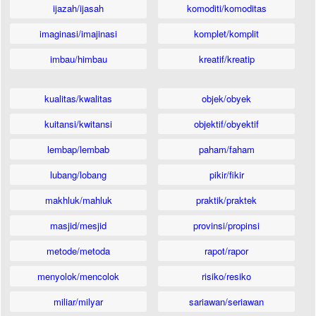
ijazah/ijasah
komoditi/komoditas
imaginasi/imajinasi
komplet/komplit
imbau/himbau
kreatif/kreatip
kualitas/kwalitas
objek/obyek
kuitansi/kwitansi
objektif/obyektif
lembap/lembab
paham/faham
lubang/lobang
pikir/fikir
makhluk/mahluk
praktik/praktek
masjid/mesjid
provinsi/propinsi
metode/metoda
rapot/rapor
menyolok/mencolok
risiko/resiko
miliar/milyar
sariawan/seriawan