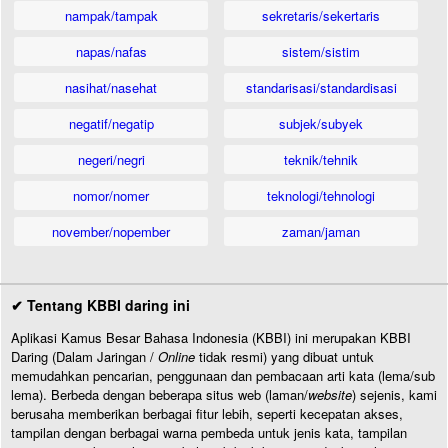
nampak/tampak
sekretaris/sekertaris
napas/nafas
sistem/sistim
nasihat/nasehat
standarisasi/standardisasi
negatif/negatip
subjek/subyek
negeri/negri
teknik/tehnik
nomor/nomer
teknologi/tehnologi
november/nopember
zaman/jaman
✔ Tentang KBBI daring ini
Aplikasi Kamus Besar Bahasa Indonesia (KBBI) ini merupakan KBBI
Daring (Dalam Jaringan /
Online
tidak resmi) yang dibuat untuk
memudahkan pencarian, penggunaan dan pembacaan arti kata (lema/sub
lema). Berbeda dengan beberapa situs web (laman/
website
) sejenis, kami
berusaha memberikan berbagai fitur lebih, seperti kecepatan akses,
tampilan dengan berbagai warna pembeda untuk jenis kata, tampilan