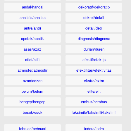
andal/handal
dekoratif/dekoratip
analisis/analisa
dekret/dekrit
antre/antri
detail/detil
apotek/apotik
diagnosis/diagnosa
asas/azaz
durian/duren
atlet/atlit
efektif/efektip
atmosfer/atmosfir
efektifitas/efektivitas
azan/adzan
ekstra/extra
belum/belom
elite/elit
bengep/bengap
embus/hembus
besok/esok
faksimile/faksimili/faksimil
februari/pebruari
indera/indra