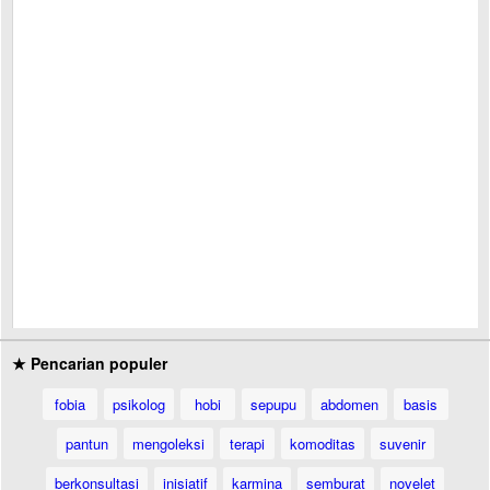
★ Pencarian populer
fobia
psikolog
hobi
sepupu
abdomen
basis
pantun
mengoleksi
terapi
komoditas
suvenir
berkonsultasi
inisiatif
karmina
semburat
novelet