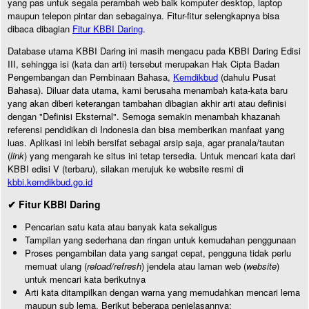
yang pas untuk segala perambah web baik komputer desktop, laptop
maupun telepon pintar dan sebagainya. Fitur-fitur selengkapnya bisa
dibaca dibagian
Fitur KBBI Daring
.
Database utama KBBI Daring ini masih mengacu pada KBBI Daring Edisi
III, sehingga isi (kata dan arti) tersebut merupakan Hak Cipta Badan
Pengembangan dan Pembinaan Bahasa,
Kemdikbud
(dahulu Pusat
Bahasa). Diluar data utama, kami berusaha menambah kata-kata baru
yang akan diberi keterangan tambahan dibagian akhir arti atau definisi
dengan "Definisi Eksternal". Semoga semakin menambah khazanah
referensi pendidikan di Indonesia dan bisa memberikan manfaat yang
luas. Aplikasi ini lebih bersifat sebagai arsip saja, agar pranala/tautan
(
link
) yang mengarah ke situs ini tetap tersedia. Untuk mencari kata dari
KBBI edisi V (terbaru), silakan merujuk ke website resmi di
kbbi.kemdikbud.go.id
✔ Fitur KBBI Daring
Pencarian satu kata atau banyak kata sekaligus
Tampilan yang sederhana dan ringan untuk kemudahan penggunaan
Proses pengambilan data yang sangat cepat, pengguna tidak perlu
memuat ulang (
reload/refresh
) jendela atau laman web (
website
)
untuk mencari kata berikutnya
Arti kata ditampilkan dengan warna yang memudahkan mencari lema
maupun sub lema. Berikut beberapa penjelasannya: