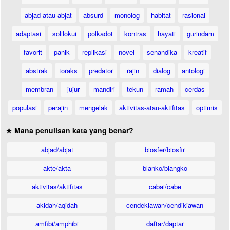
abjad-atau-abjat
absurd
monolog
habitat
rasional
adaptasi
solilokui
polkadot
kontras
hayati
gurindam
favorit
panik
replikasi
novel
senandika
kreatif
abstrak
toraks
predator
rajin
dialog
antologi
membran
jujur
mandiri
tekun
ramah
cerdas
populasi
perajin
mengelak
aktivitas-atau-aktifitas
optimis
★ Mana penulisan kata yang benar?
abjad/abjat
biosfer/biosfir
akte/akta
blanko/blangko
aktivitas/aktifitas
cabai/cabe
akidah/aqidah
cendekiawan/cendikiawan
amfibi/amphibi
daftar/daptar