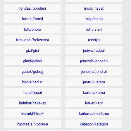
fondasi/pondasi
insaf/insyaf
formal/formil
isap/hisap
foto/photo
istri/isteri
frekuensi/frekwensi
izin/ijin
gizi/gisi
jadwal/jadual
gladi/geladi
jenazah/jenasah
gubuk/gubug
jenderal/jendral
hadis/hadist
justru/justeru
hafal/hapal
karena/karna
hakikat/hakekat
karier/karir
hierarki/hirarki
karisma/kharisma
hipotesis/hipotesa
kategori/katagori