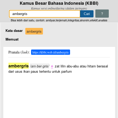
Kamus Besar Bahasa Indonesia (KBBI)
Kamus versi online/daring (dalam jaringan)
?
Bisa lebih dari satu, contoh:
ambyar,terjemah,integritas,sinonim,efektif,analisis
Kata dasar
ambergris
Memuat
Pranala (
link
):
https://kbbi.web.id/ambergris
ambergris
/am·ber·gris/
n
zat lilin abu-abu atau hitam berasal
dari usus ikan paus tertentu untuk parfum