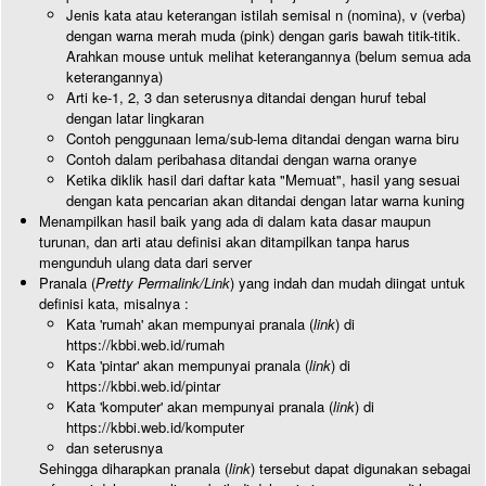
Jenis kata atau keterangan istilah semisal n (nomina), v (verba)
dengan warna merah muda (pink) dengan garis bawah titik-titik.
Arahkan mouse untuk melihat keterangannya (belum semua ada
keterangannya)
Arti ke-1, 2, 3 dan seterusnya ditandai dengan huruf tebal
dengan latar lingkaran
Contoh penggunaan lema/sub-lema ditandai dengan warna biru
Contoh dalam peribahasa ditandai dengan warna oranye
Ketika diklik hasil dari daftar kata "Memuat", hasil yang sesuai
dengan kata pencarian akan ditandai dengan latar warna kuning
Menampilkan hasil baik yang ada di dalam kata dasar maupun
turunan, dan arti atau definisi akan ditampilkan tanpa harus
mengunduh ulang data dari server
Pranala (
Pretty Permalink/Link
) yang indah dan mudah diingat untuk
definisi kata, misalnya :
Kata 'rumah' akan mempunyai pranala (
link
) di
https://kbbi.web.id/rumah
Kata 'pintar' akan mempunyai pranala (
link
) di
https://kbbi.web.id/pintar
Kata 'komputer' akan mempunyai pranala (
link
) di
https://kbbi.web.id/komputer
dan seterusnya
Sehingga diharapkan pranala (
link
) tersebut dapat digunakan sebagai