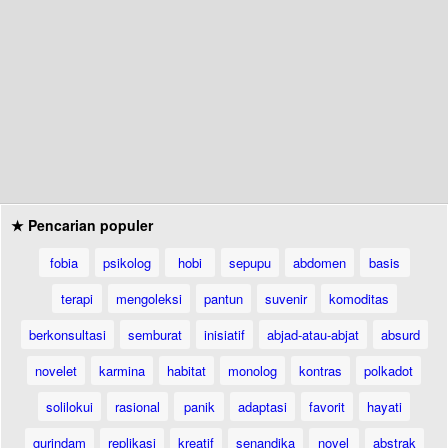
★ Pencarian populer
fobia
psikolog
hobi
sepupu
abdomen
basis
terapi
mengoleksi
pantun
suvenir
komoditas
berkonsultasi
semburat
inisiatif
abjad-atau-abjat
absurd
novelet
karmina
habitat
monolog
kontras
polkadot
solilokui
rasional
panik
adaptasi
favorit
hayati
gurindam
replikasi
kreatif
senandika
novel
abstrak