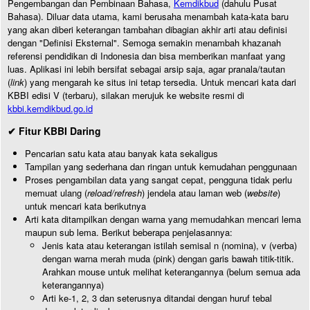
Pengembangan dan Pembinaan Bahasa,
Kemdikbud
(dahulu Pusat
Bahasa). Diluar data utama, kami berusaha menambah kata-kata baru
yang akan diberi keterangan tambahan dibagian akhir arti atau definisi
dengan "Definisi Eksternal". Semoga semakin menambah khazanah
referensi pendidikan di Indonesia dan bisa memberikan manfaat yang
luas. Aplikasi ini lebih bersifat sebagai arsip saja, agar pranala/tautan
(
link
) yang mengarah ke situs ini tetap tersedia. Untuk mencari kata dari
KBBI edisi V (terbaru), silakan merujuk ke website resmi di
kbbi.kemdikbud.go.id
✔ Fitur KBBI Daring
Pencarian satu kata atau banyak kata sekaligus
Tampilan yang sederhana dan ringan untuk kemudahan penggunaan
Proses pengambilan data yang sangat cepat, pengguna tidak perlu
memuat ulang (
reload/refresh
) jendela atau laman web (
website
)
untuk mencari kata berikutnya
Arti kata ditampilkan dengan warna yang memudahkan mencari lema
maupun sub lema. Berikut beberapa penjelasannya:
Jenis kata atau keterangan istilah semisal n (nomina), v (verba)
dengan warna merah muda (pink) dengan garis bawah titik-titik.
Arahkan mouse untuk melihat keterangannya (belum semua ada
keterangannya)
Arti ke-1, 2, 3 dan seterusnya ditandai dengan huruf tebal