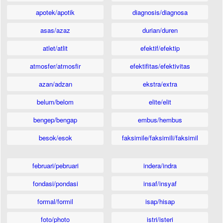
apotek/apotik
diagnosis/diagnosa
asas/azaz
durian/duren
atlet/atlit
efektif/efektip
atmosfer/atmosfir
efektifitas/efektivitas
azan/adzan
ekstra/extra
belum/belom
elite/elit
bengep/bengap
embus/hembus
besok/esok
faksimile/faksimili/faksimil
februari/pebruari
indera/indra
fondasi/pondasi
insaf/insyaf
formal/formil
isap/hisap
foto/photo
istri/isteri