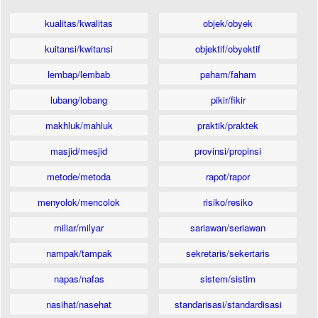
kualitas/kwalitas
objek/obyek
kuitansi/kwitansi
objektif/obyektif
lembap/lembab
paham/faham
lubang/lobang
pikir/fikir
makhluk/mahluk
praktik/praktek
masjid/mesjid
provinsi/propinsi
metode/metoda
rapot/rapor
menyolok/mencolok
risiko/resiko
miliar/milyar
sariawan/seriawan
nampak/tampak
sekretaris/sekertaris
napas/nafas
sistem/sistim
nasihat/nasehat
standarisasi/standardisasi