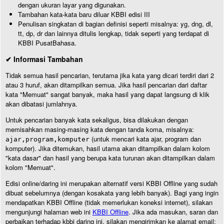
dengan ukuran layar yang digunakan.
Tambahan kata-kata baru diluar KBBI edisi III
Penulisan singkatan di bagian definisi seperti misalnya: yg, dng, dl,
tt, dp, dr dan lainnya ditulis lengkap, tidak seperti yang terdapat di
KBBI PusatBahasa.
✔ Informasi Tambahan
Tidak semua hasil pencarian, terutama jika kata yang dicari terdiri dari 2
atau 3 huruf, akan ditampilkan semua. Jika hasil pencarian dari daftar
kata "Memuat" sangat banyak, maka hasil yang dapat langsung di klik
akan dibatasi jumlahnya.
Untuk pencarian banyak kata sekaligus, bisa dilakukan dengan
memisahkan masing-masing kata dengan tanda koma, misalnya:
(untuk mencari kata ajar, program dan
ajar,program,komputer
komputer). Jika ditemukan, hasil utama akan ditampilkan dalam kolom
"kata dasar" dan hasil yang berupa kata turunan akan ditampilkan dalam
kolom "Memuat".
Edisi online/daring ini merupakan alternatif versi KBBI Offline yang sudah
dibuat sebelumnya (dengan kosakata yang lebih banyak). Bagi yang ingin
mendapatkan KBBI Offline (tidak memerlukan koneksi internet), silakan
mengunjungi halaman web ini
KBBI Offline
. Jika ada masukan, saran dan
perbaikan terhadap kbbi daring ini, silakan mengirimkan ke alamat email: