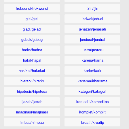
frekuensi/frekwensi
izin/ijin
gizi/gisi
jadwal/jadual
gladi/geladi
jenazah/jenasah
gubuk/gubug
jenderal/jendral
hadis/hadist
justru/justeru
hafal/hapal
karena/karna
hakikat/hakekat
karier/karir
hierarki/hirarki
karisma/kharisma
hipotesis/hipotesa
kategori/katagori
ijazah/ijasah
komoditi/komoditas
imaginasi/imajinasi
komplet/komplit
imbau/himbau
kreatif/kreatip