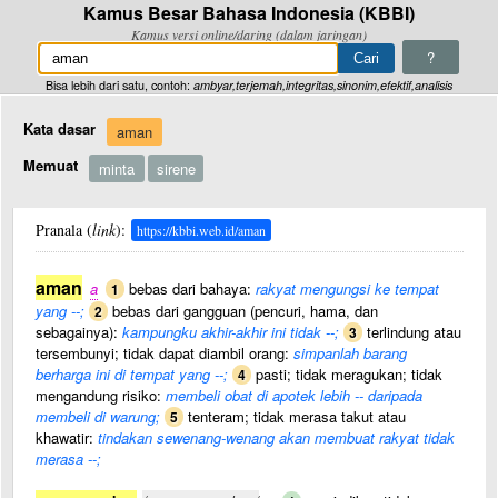
Kamus Besar Bahasa Indonesia (KBBI)
Kamus versi online/daring (dalam jaringan)
?
Bisa lebih dari satu, contoh:
ambyar,terjemah,integritas,sinonim,efektif,analisis
Kata dasar
aman
Memuat
minta
sirene
Pranala (
link
):
https://kbbi.web.id/aman
aman
a
bebas dari bahaya:
rakyat mengungsi ke tempat
1
yang --;
bebas dari gangguan (pencuri, hama, dan
2
sebagainya):
kampungku akhir-akhir ini tidak --;
terlindung atau
3
tersembunyi; tidak dapat diambil orang:
simpanlah barang
berharga ini di tempat yang --;
pasti; tidak meragukan; tidak
4
mengandung risiko:
membeli obat di apotek lebih -- daripada
membeli di warung;
tenteram; tidak merasa takut atau
5
khawatir:
tindakan sewenang-wenang akan membuat rakyat tidak
merasa --;