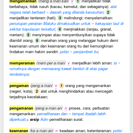
mengamankan
/meng·a·man·kan/
v
menjadikan tidak
1
berbahaya, tidak rusuh (kacau, kemelut, dan sebagainya):
alat
negara telah berhasil ~ daerah yang dilanda kerusuhan
;
2
menjadikan tenteram (hati);
melindungi; menyelamatkan:
3
penutupan perairan Maluku dimaksudkan untuk ~ kekayaan laut di
sekitar kepulauan tersebut
;
menjinakkan (ranjau, granat,
4
meriam);
menyimpan atau menyembunyikan supaya tidak
5
diambil orang;
menahan orang yang melanggar hukum demi
6
keamanan umum dan keamanan orang itu dari kemungkinan
tindakan main hakim sendiri:
polisi ~ penjambret itu
;
memperaman
/mem·per·a·man/
v
menjadikan lebih aman:
ia ~
rumahnya dengan memasang kawat berduri di atas pagar
temboknya
;
pengaman
/peng·a·man/
n
orang yang mengamankan
1
(negeri, kota);
alat untuk menghindarkan atau mencegah
2
terjadinya kecelakaan;
pengamanan
/peng·a·man·an/
n
proses, cara, perbuatan
mengamankan:
pemeliharaan dan ~ tempat ibadah lebih
diperkuat
;
~ arsip
Adm
pemeliharaan surat;
keamanan
/ke·a·man·an/
n
keadaan aman; ketenteraman:
polisi