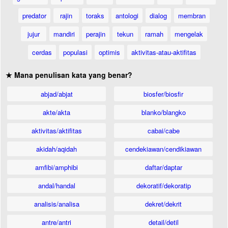
predator
rajin
toraks
antologi
dialog
membran
jujur
mandiri
perajin
tekun
ramah
mengelak
cerdas
populasi
optimis
aktivitas-atau-aktifitas
★ Mana penulisan kata yang benar?
abjad/abjat
biosfer/biosfir
akte/akta
blanko/blangko
aktivitas/aktifitas
cabai/cabe
akidah/aqidah
cendekiawan/cendikiawan
amfibi/amphibi
daftar/daptar
andal/handal
dekoratif/dekoratip
analisis/analisa
dekret/dekrit
antre/antri
detail/detil