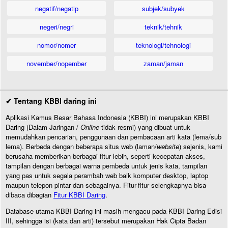
negatif/negatip
subjek/subyek
negeri/negri
teknik/tehnik
nomor/nomer
teknologi/tehnologi
november/nopember
zaman/jaman
✔ Tentang KBBI daring ini
Aplikasi Kamus Besar Bahasa Indonesia (KBBI) ini merupakan KBBI
Daring (Dalam Jaringan /
Online
tidak resmi) yang dibuat untuk
memudahkan pencarian, penggunaan dan pembacaan arti kata (lema/sub
lema). Berbeda dengan beberapa situs web (laman/
website
) sejenis, kami
berusaha memberikan berbagai fitur lebih, seperti kecepatan akses,
tampilan dengan berbagai warna pembeda untuk jenis kata, tampilan
yang pas untuk segala perambah web baik komputer desktop, laptop
maupun telepon pintar dan sebagainya. Fitur-fitur selengkapnya bisa
dibaca dibagian
Fitur KBBI Daring
.
Database utama KBBI Daring ini masih mengacu pada KBBI Daring Edisi
III, sehingga isi (kata dan arti) tersebut merupakan Hak Cipta Badan