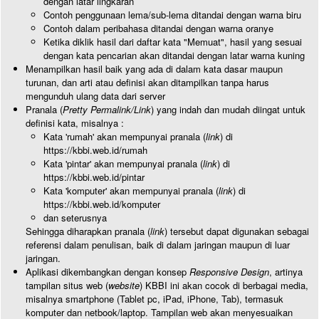
dengan latar lingkaran
Contoh penggunaan lema/sub-lema ditandai dengan warna biru
Contoh dalam peribahasa ditandai dengan warna oranye
Ketika diklik hasil dari daftar kata "Memuat", hasil yang sesuai
dengan kata pencarian akan ditandai dengan latar warna kuning
Menampilkan hasil baik yang ada di dalam kata dasar maupun
turunan, dan arti atau definisi akan ditampilkan tanpa harus
mengunduh ulang data dari server
Pranala (
Pretty Permalink/Link
) yang indah dan mudah diingat untuk
definisi kata, misalnya :
Kata 'rumah' akan mempunyai pranala (
link
) di
https://kbbi.web.id/rumah
Kata 'pintar' akan mempunyai pranala (
link
) di
https://kbbi.web.id/pintar
Kata 'komputer' akan mempunyai pranala (
link
) di
https://kbbi.web.id/komputer
dan seterusnya
Sehingga diharapkan pranala (
link
) tersebut dapat digunakan sebagai
referensi dalam penulisan, baik di dalam jaringan maupun di luar
jaringan.
Aplikasi dikembangkan dengan konsep
Responsive Design
, artinya
tampilan situs web (
website
) KBBI ini akan cocok di berbagai media,
misalnya smartphone (Tablet pc, iPad, iPhone, Tab), termasuk
komputer dan netbook/laptop. Tampilan web akan menyesuaikan