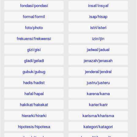
fondasi/pondasi
insaf/insyaf
formal/formil
isap/hisap
foto/photo
istri/isteri
frekuensi/frekwensi
izin/ijin
gizi/gisi
jadwal/jadual
gladi/geladi
jenazah/jenasah
gubuk/gubug
jenderal/jendral
hadis/hadist
justru/justeru
hafal/hapal
karena/karna
hakikat/hakekat
karier/karir
hierarki/hirarki
karisma/kharisma
hipotesis/hipotesa
kategori/katagori