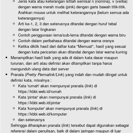
Jenis kata atau keterangan istilah semisal n (nomina), v (verba)
dengan warna merah muda (pink) dengan garis bawah titik-titik.
Arahkan mouse untuk melihat keterangannya (belum semua ada
keterangannya)
Arti ke-1, 2, 3 dan seterusnya ditandai dengan huruf tebal
dengan latar lingkaran
Contoh penggunaan lema/sub-lema ditandai dengan warna biru
Contoh dalam peribahasa ditandai dengan warna oranye
Ketika diklik hasil dari daftar kata "Memuat", hasil yang sesuai
dengan kata pencarian akan ditandai dengan latar warna kuning
Menampilkan hasil baik yang ada di dalam kata dasar maupun
turunan, dan arti atau definisi akan ditampilkan tanpa harus
mengunduh ulang data dari server
Pranala (
Pretty Permalink/Link
) yang indah dan mudah diingat untuk
definisi kata, misalnya :
Kata 'rumah' akan mempunyai pranala (
link
) di
https://kbbi.web.id/rumah
Kata 'pintar' akan mempunyai pranala (
link
) di
https://kbbi.web.id/pintar
Kata 'komputer' akan mempunyai pranala (
link
) di
https://kbbi.web.id/komputer
dan seterusnya
Sehingga diharapkan pranala (
link
) tersebut dapat digunakan sebagai
referensi dalam penulisan, baik di dalam jaringan maupun di luar