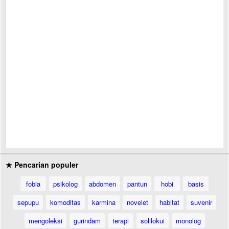
★ Pencarian populer
fobia
psikolog
abdomen
pantun
hobi
basis
sepupu
komoditas
karmina
novelet
habitat
suvenir
mengoleksi
gurindam
terapi
solilokui
monolog