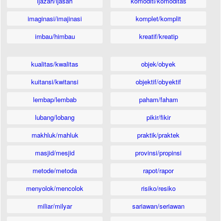
ijazah/ijasah
komoditi/komoditas
imaginasi/imajinasi
komplet/komplit
imbau/himbau
kreatif/kreatip
kualitas/kwalitas
objek/obyek
kuitansi/kwitansi
objektif/obyektif
lembap/lembab
paham/faham
lubang/lobang
pikir/fikir
makhluk/mahluk
praktik/praktek
masjid/mesjid
provinsi/propinsi
metode/metoda
rapot/rapor
menyolok/mencolok
risiko/resiko
miliar/milyar
sariawan/seriawan