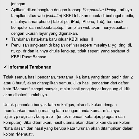
jaringan.
Aplikasi dikembangkan dengan konsep
Responsive Design
, artinya
tampilan situs web (
website
) KBBI ini akan cocok di berbagai media,
misalnya smartphone (Tablet pc, iPad, iPhone, Tab), termasuk
komputer dan netbook/laptop. Tampilan web akan menyesuaikan
dengan ukuran layar yang digunakan.
Tambahan kata-kata baru diluar KBBI edisi III
Penulisan singkatan di bagian definisi seperti misalnya: yg, dng, dl,
tt, dp, dr dan lainnya ditulis lengkap, tidak seperti yang terdapat di
KBBI PusatBahasa.
✔ Informasi Tambahan
Tidak semua hasil pencarian, terutama jika kata yang dicari terdiri dari 2
atau 3 huruf, akan ditampilkan semua. Jika hasil pencarian dari daftar
kata "Memuat" sangat banyak, maka hasil yang dapat langsung di klik
akan dibatasi jumlahnya.
Untuk pencarian banyak kata sekaligus, bisa dilakukan dengan
memisahkan masing-masing kata dengan tanda koma, misalnya:
(untuk mencari kata ajar, program dan
ajar,program,komputer
komputer). Jika ditemukan, hasil utama akan ditampilkan dalam kolom
"kata dasar" dan hasil yang berupa kata turunan akan ditampilkan dalam
kolom "Memuat".