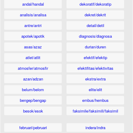
andal/handal
dekoratif/dekoratip
analisis/analisa
dekret/dekrit
antre/antri
detail/detil
apotek/apotik
diagnosis/diagnosa
asas/azaz
durian/duren
atlet/atlit
efektif/efektip
atmosfer/atmosfir
efektifitas/efektivitas
azan/adzan
ekstra/extra
belum/belom
elite/elit
bengep/bengap
embus/hembus
besok/esok
faksimile/faksimili/faksimil
februari/pebruari
indera/indra