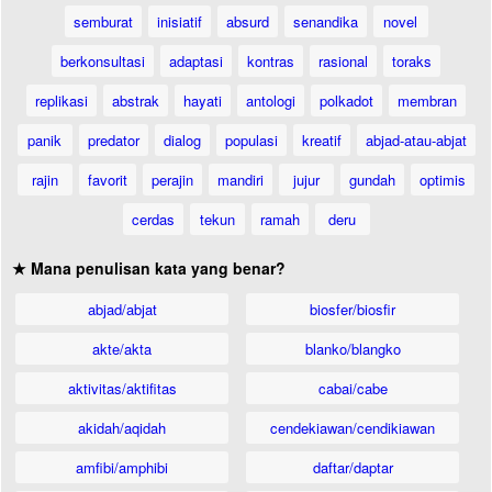
semburat
inisiatif
absurd
senandika
novel
berkonsultasi
adaptasi
kontras
rasional
toraks
replikasi
abstrak
hayati
antologi
polkadot
membran
panik
predator
dialog
populasi
kreatif
abjad-atau-abjat
rajin
favorit
perajin
mandiri
jujur
gundah
optimis
cerdas
tekun
ramah
deru
★ Mana penulisan kata yang benar?
abjad/abjat
biosfer/biosfir
akte/akta
blanko/blangko
aktivitas/aktifitas
cabai/cabe
akidah/aqidah
cendekiawan/cendikiawan
amfibi/amphibi
daftar/daptar