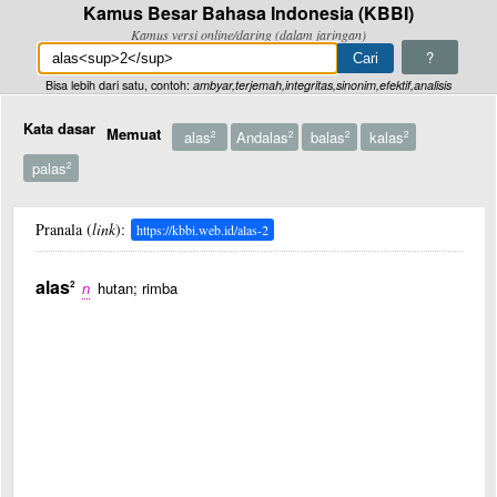
Kamus Besar Bahasa Indonesia (KBBI)
Kamus versi online/daring (dalam jaringan)
?
Bisa lebih dari satu, contoh:
ambyar,terjemah,integritas,sinonim,efektif,analisis
Kata dasar
Memuat
alas
Andalas
balas
kalas
2
2
2
2
palas
2
Pranala (
link
):
https://kbbi.web.id/alas-2
alas
2
n
hutan; rimba