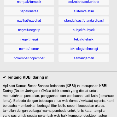
nampak/tampak
sekretaris/sekertaris
napas/nafas
sistem/sistim
nasihat/nasehat
standarisasi/standardisasi
negatif/negatip
subjek/subyek
negeri/negri
teknik/tehnik
nomor/nomer
teknologi/tehnologi
november/nopember
zaman/jaman
✔ Tentang KBBI daring ini
Aplikasi Kamus Besar Bahasa Indonesia (KBBI) ini merupakan KBBI
Daring (Dalam Jaringan /
Online
tidak resmi) yang dibuat untuk
memudahkan pencarian, penggunaan dan pembacaan arti kata (lema/sub
lema). Berbeda dengan beberapa situs web (laman/
website
) sejenis, kami
berusaha memberikan berbagai fitur lebih, seperti kecepatan akses,
tampilan dengan berbagai warna pembeda untuk jenis kata, tampilan
yang pas untuk segala perambah web baik komputer desktop, laptop