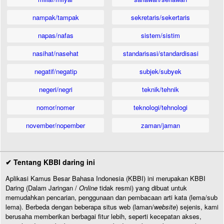
nampak/tampak
sekretaris/sekertaris
napas/nafas
sistem/sistim
nasihat/nasehat
standarisasi/standardisasi
negatif/negatip
subjek/subyek
negeri/negri
teknik/tehnik
nomor/nomer
teknologi/tehnologi
november/nopember
zaman/jaman
✔ Tentang KBBI daring ini
Aplikasi Kamus Besar Bahasa Indonesia (KBBI) ini merupakan KBBI
Daring (Dalam Jaringan /
Online
tidak resmi) yang dibuat untuk
memudahkan pencarian, penggunaan dan pembacaan arti kata (lema/sub
lema). Berbeda dengan beberapa situs web (laman/
website
) sejenis, kami
berusaha memberikan berbagai fitur lebih, seperti kecepatan akses,