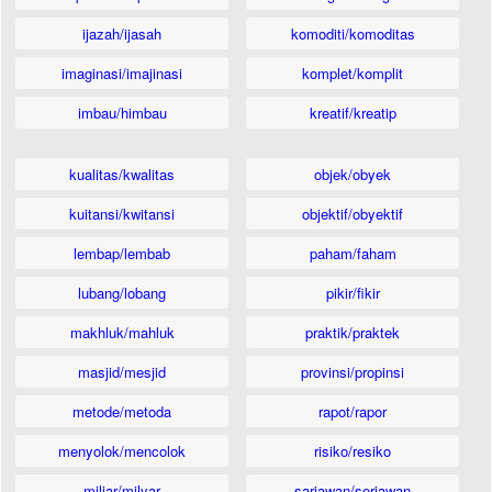
ijazah/ijasah
komoditi/komoditas
imaginasi/imajinasi
komplet/komplit
imbau/himbau
kreatif/kreatip
kualitas/kwalitas
objek/obyek
kuitansi/kwitansi
objektif/obyektif
lembap/lembab
paham/faham
lubang/lobang
pikir/fikir
makhluk/mahluk
praktik/praktek
masjid/mesjid
provinsi/propinsi
metode/metoda
rapot/rapor
menyolok/mencolok
risiko/resiko
miliar/milyar
sariawan/seriawan