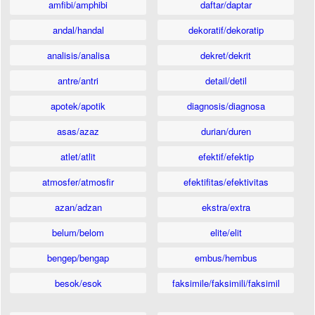
amfibi/amphibi
daftar/daptar
andal/handal
dekoratif/dekoratip
analisis/analisa
dekret/dekrit
antre/antri
detail/detil
apotek/apotik
diagnosis/diagnosa
asas/azaz
durian/duren
atlet/atlit
efektif/efektip
atmosfer/atmosfir
efektifitas/efektivitas
azan/adzan
ekstra/extra
belum/belom
elite/elit
bengep/bengap
embus/hembus
besok/esok
faksimile/faksimili/faksimil