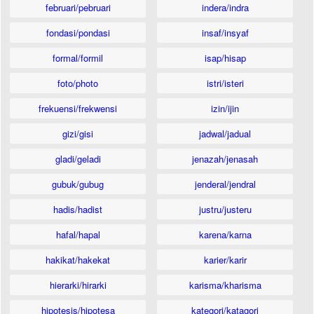
februari/pebruari
indera/indra
fondasi/pondasi
insaf/insyaf
formal/formil
isap/hisap
foto/photo
istri/isteri
frekuensi/frekwensi
izin/ijin
gizi/gisi
jadwal/jadual
gladi/geladi
jenazah/jenasah
gubuk/gubug
jenderal/jendral
hadis/hadist
justru/justeru
hafal/hapal
karena/karna
hakikat/hakekat
karier/karir
hierarki/hirarki
karisma/kharisma
hipotesis/hipotesa
kategori/katagori