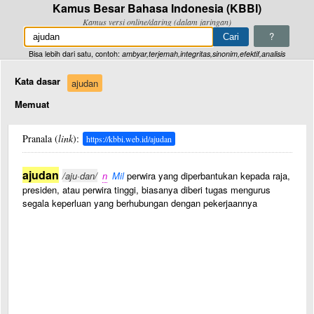
Kamus Besar Bahasa Indonesia (KBBI)
Kamus versi online/daring (dalam jaringan)
?
Bisa lebih dari satu, contoh:
ambyar,terjemah,integritas,sinonim,efektif,analisis
Kata dasar
ajudan
Memuat
Pranala (
link
):
https://kbbi.web.id/ajudan
ajudan
/aju·dan/
n
Mil
perwira yang diperbantukan kepada raja,
presiden, atau perwira tinggi, biasanya diberi tugas mengurus
segala keperluan yang berhubungan dengan pekerjaannya