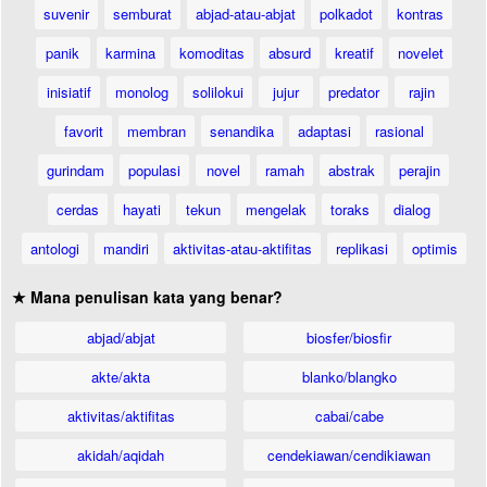
suvenir
semburat
abjad-atau-abjat
polkadot
kontras
panik
karmina
komoditas
absurd
kreatif
novelet
inisiatif
monolog
solilokui
jujur
predator
rajin
favorit
membran
senandika
adaptasi
rasional
gurindam
populasi
novel
ramah
abstrak
perajin
cerdas
hayati
tekun
mengelak
toraks
dialog
antologi
mandiri
aktivitas-atau-aktifitas
replikasi
optimis
★ Mana penulisan kata yang benar?
abjad/abjat
biosfer/biosfir
akte/akta
blanko/blangko
aktivitas/aktifitas
cabai/cabe
akidah/aqidah
cendekiawan/cendikiawan