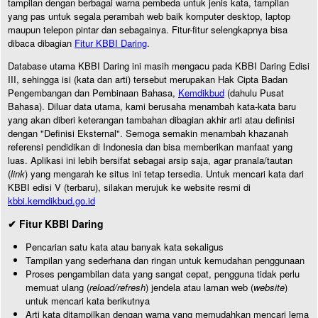
tampilan dengan berbagai warna pembeda untuk jenis kata, tampilan
yang pas untuk segala perambah web baik komputer desktop, laptop
maupun telepon pintar dan sebagainya. Fitur-fitur selengkapnya bisa
dibaca dibagian
Fitur KBBI Daring
.
Database utama KBBI Daring ini masih mengacu pada KBBI Daring Edisi
III, sehingga isi (kata dan arti) tersebut merupakan Hak Cipta Badan
Pengembangan dan Pembinaan Bahasa,
Kemdikbud
(dahulu Pusat
Bahasa). Diluar data utama, kami berusaha menambah kata-kata baru
yang akan diberi keterangan tambahan dibagian akhir arti atau definisi
dengan "Definisi Eksternal". Semoga semakin menambah khazanah
referensi pendidikan di Indonesia dan bisa memberikan manfaat yang
luas. Aplikasi ini lebih bersifat sebagai arsip saja, agar pranala/tautan
(
link
) yang mengarah ke situs ini tetap tersedia. Untuk mencari kata dari
KBBI edisi V (terbaru), silakan merujuk ke website resmi di
kbbi.kemdikbud.go.id
✔ Fitur KBBI Daring
Pencarian satu kata atau banyak kata sekaligus
Tampilan yang sederhana dan ringan untuk kemudahan penggunaan
Proses pengambilan data yang sangat cepat, pengguna tidak perlu
memuat ulang (
reload/refresh
) jendela atau laman web (
website
)
untuk mencari kata berikutnya
Arti kata ditampilkan dengan warna yang memudahkan mencari lema