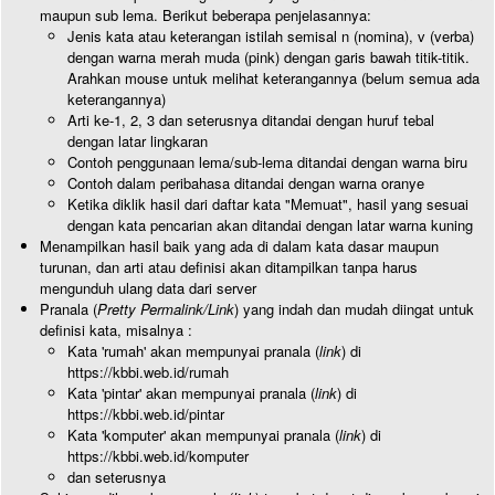
maupun sub lema. Berikut beberapa penjelasannya:
Jenis kata atau keterangan istilah semisal n (nomina), v (verba)
dengan warna merah muda (pink) dengan garis bawah titik-titik.
Arahkan mouse untuk melihat keterangannya (belum semua ada
keterangannya)
Arti ke-1, 2, 3 dan seterusnya ditandai dengan huruf tebal
dengan latar lingkaran
Contoh penggunaan lema/sub-lema ditandai dengan warna biru
Contoh dalam peribahasa ditandai dengan warna oranye
Ketika diklik hasil dari daftar kata "Memuat", hasil yang sesuai
dengan kata pencarian akan ditandai dengan latar warna kuning
Menampilkan hasil baik yang ada di dalam kata dasar maupun
turunan, dan arti atau definisi akan ditampilkan tanpa harus
mengunduh ulang data dari server
Pranala (
Pretty Permalink/Link
) yang indah dan mudah diingat untuk
definisi kata, misalnya :
Kata 'rumah' akan mempunyai pranala (
link
) di
https://kbbi.web.id/rumah
Kata 'pintar' akan mempunyai pranala (
link
) di
https://kbbi.web.id/pintar
Kata 'komputer' akan mempunyai pranala (
link
) di
https://kbbi.web.id/komputer
dan seterusnya