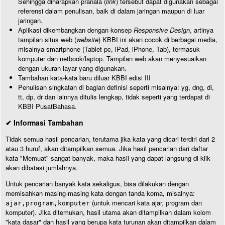
Sehingga diharapkan pranala (
link
) tersebut dapat digunakan sebagai
referensi dalam penulisan, baik di dalam jaringan maupun di luar
jaringan.
Aplikasi dikembangkan dengan konsep
Responsive Design
, artinya
tampilan situs web (
website
) KBBI ini akan cocok di berbagai media,
misalnya smartphone (Tablet pc, iPad, iPhone, Tab), termasuk
komputer dan netbook/laptop. Tampilan web akan menyesuaikan
dengan ukuran layar yang digunakan.
Tambahan kata-kata baru diluar KBBI edisi III
Penulisan singkatan di bagian definisi seperti misalnya: yg, dng, dl,
tt, dp, dr dan lainnya ditulis lengkap, tidak seperti yang terdapat di
KBBI PusatBahasa.
✔ Informasi Tambahan
Tidak semua hasil pencarian, terutama jika kata yang dicari terdiri dari 2
atau 3 huruf, akan ditampilkan semua. Jika hasil pencarian dari daftar
kata "Memuat" sangat banyak, maka hasil yang dapat langsung di klik
akan dibatasi jumlahnya.
Untuk pencarian banyak kata sekaligus, bisa dilakukan dengan
memisahkan masing-masing kata dengan tanda koma, misalnya:
(untuk mencari kata ajar, program dan
ajar,program,komputer
komputer). Jika ditemukan, hasil utama akan ditampilkan dalam kolom
"kata dasar" dan hasil yang berupa kata turunan akan ditampilkan dalam