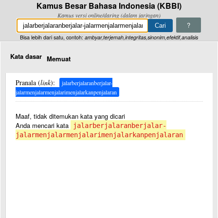
Kamus Besar Bahasa Indonesia (KBBI)
Kamus versi online/daring (dalam jaringan)
?
Bisa lebih dari satu, contoh:
ambyar,terjemah,integritas,sinonim,efektif,analisis
Kata dasar
Memuat
Pranala (
link
):
jalarberjalaranberjalar-
jalarmenjalarmenjalarimenjalarkanpenjalaran
Maaf, tidak ditemukan kata yang dicari
Anda mencari kata
jalarberjalaranberjalar-
jalarmenjalarmenjalarimenjalarkanpenjalaran