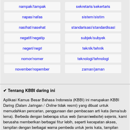
nampak/tampak
sekretaris/sekertaris
napas/nafas
sistem/sistim
nasihat/nasehat
standarisasi/standardisasi
negatif/negatip
subjek/subyek
negeri/negri
teknik/tehnik
nomor/nomer
teknologi/tehnologi
november/nopember
zaman/jaman
✔ Tentang KBBI daring ini
Aplikasi Kamus Besar Bahasa Indonesia (KBBI) ini merupakan KBBI
Daring (Dalam Jaringan /
Online
tidak resmi) yang dibuat untuk
memudahkan pencarian, penggunaan dan pembacaan arti kata (lema/sub
lema). Berbeda dengan beberapa situs web (laman/
website
) sejenis, kami
berusaha memberikan berbagai fitur lebih, seperti kecepatan akses,
tampilan dengan berbagai warna pembeda untuk jenis kata, tampilan