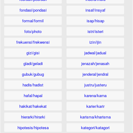
fondasi/pondasi
insaf/insyaf
formal/formil
isap/hisap
foto/photo
istri/isteri
frekuensi/frekwensi
izin/ijin
gizi/gisi
jadwal/jadual
gladi/geladi
jenazah/jenasah
gubuk/gubug
jenderal/jendral
hadis/hadist
justru/justeru
hafal/hapal
karena/karna
hakikat/hakekat
karier/karir
hierarki/hirarki
karisma/kharisma
hipotesis/hipotesa
kategori/katagori