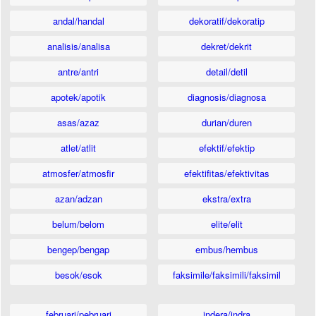
andal/handal
dekoratif/dekoratip
analisis/analisa
dekret/dekrit
antre/antri
detail/detil
apotek/apotik
diagnosis/diagnosa
asas/azaz
durian/duren
atlet/atlit
efektif/efektip
atmosfer/atmosfir
efektifitas/efektivitas
azan/adzan
ekstra/extra
belum/belom
elite/elit
bengep/bengap
embus/hembus
besok/esok
faksimile/faksimili/faksimil
februari/pebruari
indera/indra