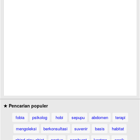
★ Pencarian populer
fobia
psikolog
hobi
sepupu
abdomen
terapi
mengoleksi
berkonsultasi
suvenir
basis
habitat
abjad-atau-abjat
pantun
semburat
kontras
panik