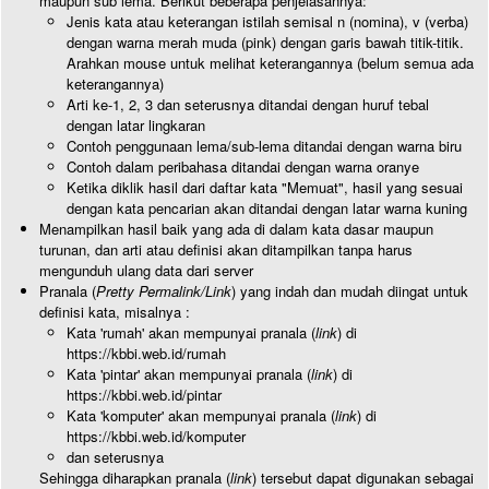
maupun sub lema. Berikut beberapa penjelasannya:
Jenis kata atau keterangan istilah semisal n (nomina), v (verba)
dengan warna merah muda (pink) dengan garis bawah titik-titik.
Arahkan mouse untuk melihat keterangannya (belum semua ada
keterangannya)
Arti ke-1, 2, 3 dan seterusnya ditandai dengan huruf tebal
dengan latar lingkaran
Contoh penggunaan lema/sub-lema ditandai dengan warna biru
Contoh dalam peribahasa ditandai dengan warna oranye
Ketika diklik hasil dari daftar kata "Memuat", hasil yang sesuai
dengan kata pencarian akan ditandai dengan latar warna kuning
Menampilkan hasil baik yang ada di dalam kata dasar maupun
turunan, dan arti atau definisi akan ditampilkan tanpa harus
mengunduh ulang data dari server
Pranala (
Pretty Permalink/Link
) yang indah dan mudah diingat untuk
definisi kata, misalnya :
Kata 'rumah' akan mempunyai pranala (
link
) di
https://kbbi.web.id/rumah
Kata 'pintar' akan mempunyai pranala (
link
) di
https://kbbi.web.id/pintar
Kata 'komputer' akan mempunyai pranala (
link
) di
https://kbbi.web.id/komputer
dan seterusnya
Sehingga diharapkan pranala (
link
) tersebut dapat digunakan sebagai