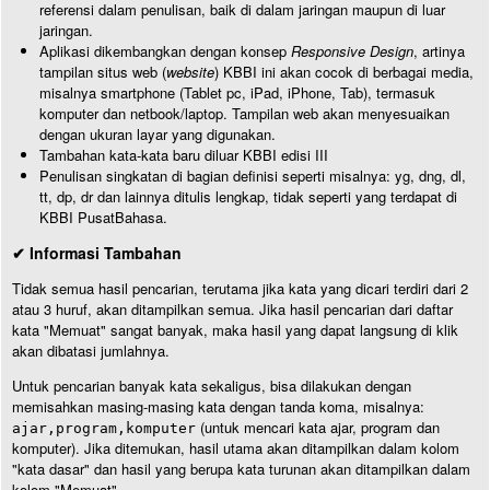
referensi dalam penulisan, baik di dalam jaringan maupun di luar
jaringan.
Aplikasi dikembangkan dengan konsep
Responsive Design
, artinya
tampilan situs web (
website
) KBBI ini akan cocok di berbagai media,
misalnya smartphone (Tablet pc, iPad, iPhone, Tab), termasuk
komputer dan netbook/laptop. Tampilan web akan menyesuaikan
dengan ukuran layar yang digunakan.
Tambahan kata-kata baru diluar KBBI edisi III
Penulisan singkatan di bagian definisi seperti misalnya: yg, dng, dl,
tt, dp, dr dan lainnya ditulis lengkap, tidak seperti yang terdapat di
KBBI PusatBahasa.
✔ Informasi Tambahan
Tidak semua hasil pencarian, terutama jika kata yang dicari terdiri dari 2
atau 3 huruf, akan ditampilkan semua. Jika hasil pencarian dari daftar
kata "Memuat" sangat banyak, maka hasil yang dapat langsung di klik
akan dibatasi jumlahnya.
Untuk pencarian banyak kata sekaligus, bisa dilakukan dengan
memisahkan masing-masing kata dengan tanda koma, misalnya:
(untuk mencari kata ajar, program dan
ajar,program,komputer
komputer). Jika ditemukan, hasil utama akan ditampilkan dalam kolom
"kata dasar" dan hasil yang berupa kata turunan akan ditampilkan dalam
kolom "Memuat".