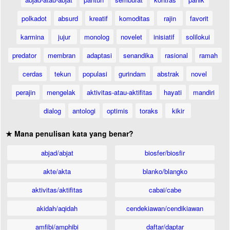
polkadot
absurd
kreatif
komoditas
rajin
favorit
karmina
jujur
monolog
novelet
inisiatif
solilokui
predator
membran
adaptasi
senandika
rasional
ramah
cerdas
tekun
populasi
gurindam
abstrak
novel
perajin
mengelak
aktivitas-atau-aktifitas
hayati
mandiri
dialog
antologi
optimis
toraks
kikir
★ Mana penulisan kata yang benar?
abjad/abjat
biosfer/biosfir
akte/akta
blanko/blangko
aktivitas/aktifitas
cabai/cabe
akidah/aqidah
cendekiawan/cendikiawan
amfibi/amphibi
daftar/daptar