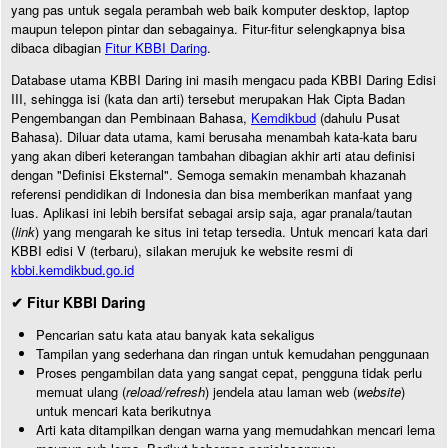
yang pas untuk segala perambah web baik komputer desktop, laptop
maupun telepon pintar dan sebagainya. Fitur-fitur selengkapnya bisa
dibaca dibagian
Fitur KBBI Daring
.
Database utama KBBI Daring ini masih mengacu pada KBBI Daring Edisi
III, sehingga isi (kata dan arti) tersebut merupakan Hak Cipta Badan
Pengembangan dan Pembinaan Bahasa,
Kemdikbud
(dahulu Pusat
Bahasa). Diluar data utama, kami berusaha menambah kata-kata baru
yang akan diberi keterangan tambahan dibagian akhir arti atau definisi
dengan "Definisi Eksternal". Semoga semakin menambah khazanah
referensi pendidikan di Indonesia dan bisa memberikan manfaat yang
luas. Aplikasi ini lebih bersifat sebagai arsip saja, agar pranala/tautan
(
link
) yang mengarah ke situs ini tetap tersedia. Untuk mencari kata dari
KBBI edisi V (terbaru), silakan merujuk ke website resmi di
kbbi.kemdikbud.go.id
✔ Fitur KBBI Daring
Pencarian satu kata atau banyak kata sekaligus
Tampilan yang sederhana dan ringan untuk kemudahan penggunaan
Proses pengambilan data yang sangat cepat, pengguna tidak perlu
memuat ulang (
reload/refresh
) jendela atau laman web (
website
)
untuk mencari kata berikutnya
Arti kata ditampilkan dengan warna yang memudahkan mencari lema