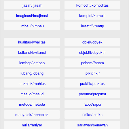
ijazah/ijasah
komoditi/komoditas
imaginasi/imajinasi
komplet/komplit
imbau/himbau
kreatif/kreatip
kualitas/kwalitas
objek/obyek
kuitansi/kwitansi
objektif/obyektif
lembap/lembab
paham/faham
lubang/lobang
pikir/fikir
makhluk/mahluk
praktik/praktek
masjid/mesjid
provinsi/propinsi
metode/metoda
rapot/rapor
menyolok/mencolok
risiko/resiko
miliar/milyar
sariawan/seriawan