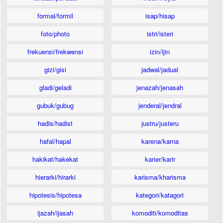
formal/formil
isap/hisap
foto/photo
istri/isteri
frekuensi/frekwensi
izin/ijin
gizi/gisi
jadwal/jadual
gladi/geladi
jenazah/jenasah
gubuk/gubug
jenderal/jendral
hadis/hadist
justru/justeru
hafal/hapal
karena/karna
hakikat/hakekat
karier/karir
hierarki/hirarki
karisma/kharisma
hipotesis/hipotesa
kategori/katagori
ijazah/ijasah
komoditi/komoditas