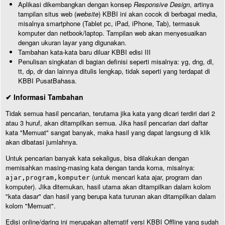
Aplikasi dikembangkan dengan konsep
Responsive Design
, artinya
tampilan situs web (
website
) KBBI ini akan cocok di berbagai media,
misalnya smartphone (Tablet pc, iPad, iPhone, Tab), termasuk
komputer dan netbook/laptop. Tampilan web akan menyesuaikan
dengan ukuran layar yang digunakan.
Tambahan kata-kata baru diluar KBBI edisi III
Penulisan singkatan di bagian definisi seperti misalnya: yg, dng, dl,
tt, dp, dr dan lainnya ditulis lengkap, tidak seperti yang terdapat di
KBBI PusatBahasa.
✔ Informasi Tambahan
Tidak semua hasil pencarian, terutama jika kata yang dicari terdiri dari 2
atau 3 huruf, akan ditampilkan semua. Jika hasil pencarian dari daftar
kata "Memuat" sangat banyak, maka hasil yang dapat langsung di klik
akan dibatasi jumlahnya.
Untuk pencarian banyak kata sekaligus, bisa dilakukan dengan
memisahkan masing-masing kata dengan tanda koma, misalnya:
(untuk mencari kata ajar, program dan
ajar,program,komputer
komputer). Jika ditemukan, hasil utama akan ditampilkan dalam kolom
"kata dasar" dan hasil yang berupa kata turunan akan ditampilkan dalam
kolom "Memuat".
Edisi online/daring ini merupakan alternatif versi KBBI Offline yang sudah