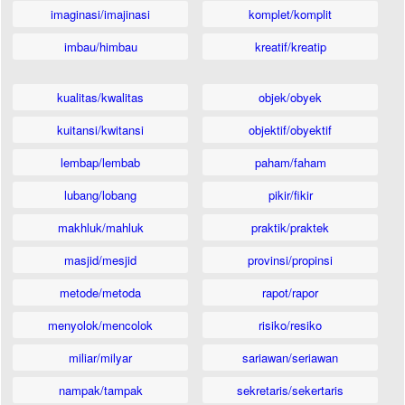
imaginasi/imajinasi
komplet/komplit
imbau/himbau
kreatif/kreatip
kualitas/kwalitas
objek/obyek
kuitansi/kwitansi
objektif/obyektif
lembap/lembab
paham/faham
lubang/lobang
pikir/fikir
makhluk/mahluk
praktik/praktek
masjid/mesjid
provinsi/propinsi
metode/metoda
rapot/rapor
menyolok/mencolok
risiko/resiko
miliar/milyar
sariawan/seriawan
nampak/tampak
sekretaris/sekertaris