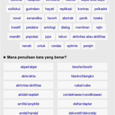
solilokui
gurindam
hayati
replikasi
kontras
polkadot
novel
senandika
favorit
abstrak
panik
toraks
kreatif
predator
antologi
dialog
membran
rajin
mandiri
populasi
jujur
tekun
aktivitas-atau-aktifitas
ramah
untuk
cerdas
optimis
perajin
★ Mana penulisan kata yang benar?
abjad/abjat
biosfer/biosfir
akte/akta
blanko/blangko
aktivitas/aktifitas
cabai/cabe
akidah/aqidah
cendekiawan/cendikiawan
amfibi/amphibi
daftar/daptar
andal/handal
dekoratif/dekoratip