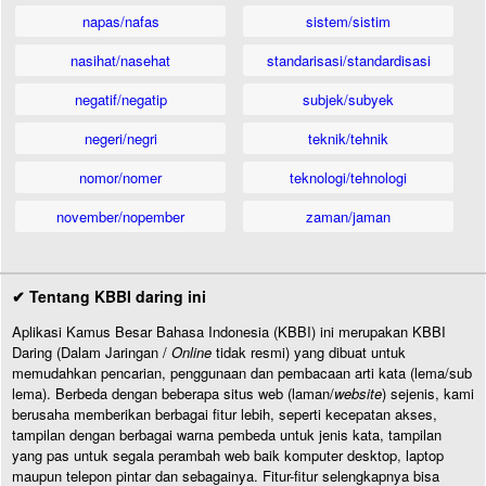
napas/nafas
sistem/sistim
nasihat/nasehat
standarisasi/standardisasi
negatif/negatip
subjek/subyek
negeri/negri
teknik/tehnik
nomor/nomer
teknologi/tehnologi
november/nopember
zaman/jaman
✔ Tentang KBBI daring ini
Aplikasi Kamus Besar Bahasa Indonesia (KBBI) ini merupakan KBBI
Daring (Dalam Jaringan /
Online
tidak resmi) yang dibuat untuk
memudahkan pencarian, penggunaan dan pembacaan arti kata (lema/sub
lema). Berbeda dengan beberapa situs web (laman/
website
) sejenis, kami
berusaha memberikan berbagai fitur lebih, seperti kecepatan akses,
tampilan dengan berbagai warna pembeda untuk jenis kata, tampilan
yang pas untuk segala perambah web baik komputer desktop, laptop
maupun telepon pintar dan sebagainya. Fitur-fitur selengkapnya bisa