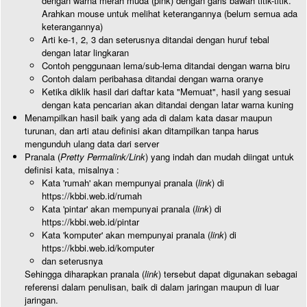
dengan warna merah muda (pink) dengan garis bawah titik-titik.
Arahkan mouse untuk melihat keterangannya (belum semua ada
keterangannya)
Arti ke-1, 2, 3 dan seterusnya ditandai dengan huruf tebal
dengan latar lingkaran
Contoh penggunaan lema/sub-lema ditandai dengan warna biru
Contoh dalam peribahasa ditandai dengan warna oranye
Ketika diklik hasil dari daftar kata "Memuat", hasil yang sesuai
dengan kata pencarian akan ditandai dengan latar warna kuning
Menampilkan hasil baik yang ada di dalam kata dasar maupun
turunan, dan arti atau definisi akan ditampilkan tanpa harus
mengunduh ulang data dari server
Pranala (
Pretty Permalink/Link
) yang indah dan mudah diingat untuk
definisi kata, misalnya :
Kata 'rumah' akan mempunyai pranala (
link
) di
https://kbbi.web.id/rumah
Kata 'pintar' akan mempunyai pranala (
link
) di
https://kbbi.web.id/pintar
Kata 'komputer' akan mempunyai pranala (
link
) di
https://kbbi.web.id/komputer
dan seterusnya
Sehingga diharapkan pranala (
link
) tersebut dapat digunakan sebagai
referensi dalam penulisan, baik di dalam jaringan maupun di luar
jaringan.