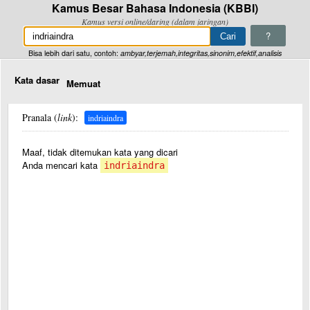
Kamus Besar Bahasa Indonesia (KBBI)
Kamus versi online/daring (dalam jaringan)
?
Bisa lebih dari satu, contoh:
ambyar,terjemah,integritas,sinonim,efektif,analisis
Kata dasar
Memuat
Pranala (
link
):
indriaindra
Maaf, tidak ditemukan kata yang dicari
Anda mencari kata
indriaindra