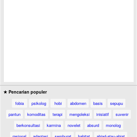
★ Pencarian populer
fobia
psikolog
hobi
abdomen
basis
sepupu
pantun
komoditas
terapi
mengoleksi
inisiatif
suvenir
berkonsultasi
karmina
novelet
absurd
monolog
rasional
adaptasi
semburat
habitat
abjad-atau-abjat