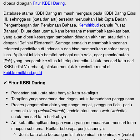
dibaca dibagian
Fitur KBBI Daring
.
Database utama KBBI Daring ini masih mengacu pada KBBI Daring Edisi
III, sehingga isi (kata dan arti) tersebut merupakan Hak Cipta Badan
Pengembangan dan Pembinaan Bahasa,
Kemdikbud
(dahulu Pusat
Bahasa). Diluar data utama, kami berusaha menambah kata-kata baru
yang akan diberi keterangan tambahan dibagian akhir arti atau definisi
dengan "Definisi Eksternal". Semoga semakin menambah khazanah
referensi pendidikan di Indonesia dan bisa memberikan manfaat yang
luas. Aplikasi ini lebih bersifat sebagai arsip saja, agar pranala/tautan
(
link
) yang mengarah ke situs ini tetap tersedia. Untuk mencari kata dari
KBBI edisi V (terbaru), silakan merujuk ke website resmi di
kbbi.kemdikbud.go.id
✔ Fitur KBBI Daring
Pencarian satu kata atau banyak kata sekaligus
Tampilan yang sederhana dan ringan untuk kemudahan penggunaan
Proses pengambilan data yang sangat cepat, pengguna tidak perlu
memuat ulang (
reload/refresh
) jendela atau laman web (
website
)
untuk mencari kata berikutnya
Arti kata ditampilkan dengan warna yang memudahkan mencari lema
maupun sub lema. Berikut beberapa penjelasannya:
Jenis kata atau keterangan istilah semisal n (nomina), v (verba)