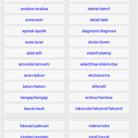
analisis/analisa
dekret/dekrit
antre/antri
detail/detil
apotek/apotik
diagnosis/diagnosa
asas/azaz
durian/duren
atlet/atlit
efektif/efektip
atmosfer/atmosfir
efektifitas/efektivitas
azan/adzan
ekstra/extra
belum/belom
elite/elit
bengep/bengap
embus/hembus
besok/esok
faksimile/faksimili/faksimil
februari/pebruari
indera/indra
fondasi/pondasi
insaf/insyaf