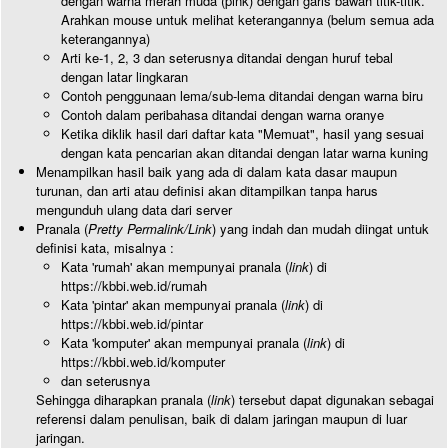
dengan warna merah muda (pink) dengan garis bawah titik-titik.
Arahkan mouse untuk melihat keterangannya (belum semua ada
keterangannya)
Arti ke-1, 2, 3 dan seterusnya ditandai dengan huruf tebal
dengan latar lingkaran
Contoh penggunaan lema/sub-lema ditandai dengan warna biru
Contoh dalam peribahasa ditandai dengan warna oranye
Ketika diklik hasil dari daftar kata "Memuat", hasil yang sesuai
dengan kata pencarian akan ditandai dengan latar warna kuning
Menampilkan hasil baik yang ada di dalam kata dasar maupun
turunan, dan arti atau definisi akan ditampilkan tanpa harus
mengunduh ulang data dari server
Pranala (
Pretty Permalink/Link
) yang indah dan mudah diingat untuk
definisi kata, misalnya :
Kata 'rumah' akan mempunyai pranala (
link
) di
https://kbbi.web.id/rumah
Kata 'pintar' akan mempunyai pranala (
link
) di
https://kbbi.web.id/pintar
Kata 'komputer' akan mempunyai pranala (
link
) di
https://kbbi.web.id/komputer
dan seterusnya
Sehingga diharapkan pranala (
link
) tersebut dapat digunakan sebagai
referensi dalam penulisan, baik di dalam jaringan maupun di luar
jaringan.