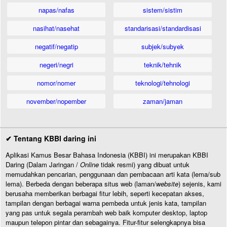
napas/nafas
sistem/sistim
nasihat/nasehat
standarisasi/standardisasi
negatif/negatip
subjek/subyek
negeri/negri
teknik/tehnik
nomor/nomer
teknologi/tehnologi
november/nopember
zaman/jaman
✔ Tentang KBBI daring ini
Aplikasi Kamus Besar Bahasa Indonesia (KBBI) ini merupakan KBBI
Daring (Dalam Jaringan /
Online
tidak resmi) yang dibuat untuk
memudahkan pencarian, penggunaan dan pembacaan arti kata (lema/sub
lema). Berbeda dengan beberapa situs web (laman/
website
) sejenis, kami
berusaha memberikan berbagai fitur lebih, seperti kecepatan akses,
tampilan dengan berbagai warna pembeda untuk jenis kata, tampilan
yang pas untuk segala perambah web baik komputer desktop, laptop
maupun telepon pintar dan sebagainya. Fitur-fitur selengkapnya bisa