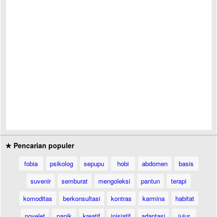
★ Pencarian populer
fobia
psikolog
sepupu
hobi
abdomen
basis
suvenir
semburat
mengoleksi
pantun
terapi
komoditas
berkonsultasi
kontras
karmina
habitat
novelet
panik
kreatif
inisiatif
adaptasi
jujur