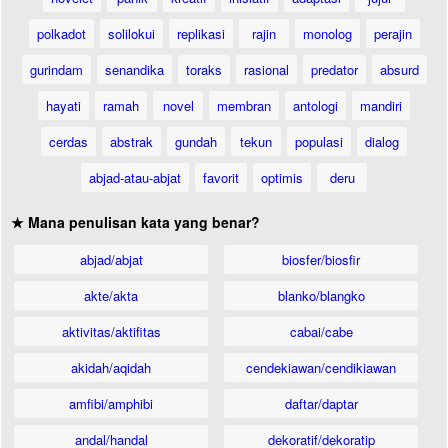
polkadot
solilokui
replikasi
rajin
monolog
perajin
gurindam
senandika
toraks
rasional
predator
absurd
hayati
ramah
novel
membran
antologi
mandiri
cerdas
abstrak
gundah
tekun
populasi
dialog
abjad-atau-abjat
favorit
optimis
deru
★ Mana penulisan kata yang benar?
abjad/abjat
biosfer/biosfir
akte/akta
blanko/blangko
aktivitas/aktifitas
cabai/cabe
akidah/aqidah
cendekiawan/cendikiawan
amfibi/amphibi
daftar/daptar
andal/handal
dekoratif/dekoratip