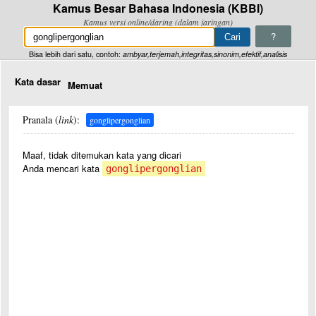
Kamus Besar Bahasa Indonesia (KBBI)
Kamus versi online/daring (dalam jaringan)
?
Bisa lebih dari satu, contoh:
ambyar,terjemah,integritas,sinonim,efektif,analisis
Kata dasar
Memuat
Pranala (
link
):
gonglipergonglian
Maaf, tidak ditemukan kata yang dicari
Anda mencari kata
gonglipergonglian