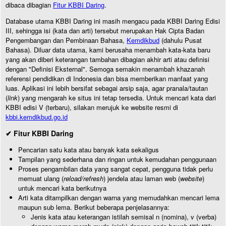
dibaca dibagian
Fitur KBBI Daring
.
Database utama KBBI Daring ini masih mengacu pada KBBI Daring Edisi
III, sehingga isi (kata dan arti) tersebut merupakan Hak Cipta Badan
Pengembangan dan Pembinaan Bahasa,
Kemdikbud
(dahulu Pusat
Bahasa). Diluar data utama, kami berusaha menambah kata-kata baru
yang akan diberi keterangan tambahan dibagian akhir arti atau definisi
dengan "Definisi Eksternal". Semoga semakin menambah khazanah
referensi pendidikan di Indonesia dan bisa memberikan manfaat yang
luas. Aplikasi ini lebih bersifat sebagai arsip saja, agar pranala/tautan
(
link
) yang mengarah ke situs ini tetap tersedia. Untuk mencari kata dari
KBBI edisi V (terbaru), silakan merujuk ke website resmi di
kbbi.kemdikbud.go.id
✔ Fitur KBBI Daring
Pencarian satu kata atau banyak kata sekaligus
Tampilan yang sederhana dan ringan untuk kemudahan penggunaan
Proses pengambilan data yang sangat cepat, pengguna tidak perlu
memuat ulang (
reload/refresh
) jendela atau laman web (
website
)
untuk mencari kata berikutnya
Arti kata ditampilkan dengan warna yang memudahkan mencari lema
maupun sub lema. Berikut beberapa penjelasannya:
Jenis kata atau keterangan istilah semisal n (nomina), v (verba)