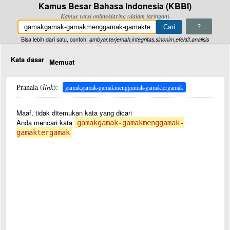
Kamus Besar Bahasa Indonesia (KBBI)
Kamus versi online/daring (dalam jaringan)
?
Bisa lebih dari satu, contoh:
ambyar,terjemah,integritas,sinonim,efektif,analisis
Kata dasar
Memuat
Pranala (
link
):
gamakgamak-gamakmenggamak-gamaktergamak
Maaf, tidak ditemukan kata yang dicari
Anda mencari kata
gamakgamak-gamakmenggamak-
gamaktergamak