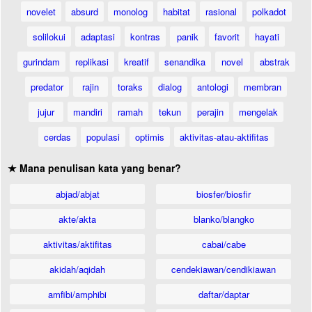
novelet
absurd
monolog
habitat
rasional
polkadot
solilokui
adaptasi
kontras
panik
favorit
hayati
gurindam
replikasi
kreatif
senandika
novel
abstrak
predator
rajin
toraks
dialog
antologi
membran
jujur
mandiri
ramah
tekun
perajin
mengelak
cerdas
populasi
optimis
aktivitas-atau-aktifitas
★ Mana penulisan kata yang benar?
abjad/abjat
biosfer/biosfir
akte/akta
blanko/blangko
aktivitas/aktifitas
cabai/cabe
akidah/aqidah
cendekiawan/cendikiawan
amfibi/amphibi
daftar/daptar