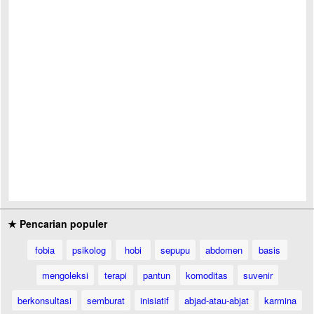
★ Pencarian populer
fobia
psikolog
hobi
sepupu
abdomen
basis
mengoleksi
terapi
pantun
komoditas
suvenir
berkonsultasi
semburat
inisiatif
abjad-atau-abjat
karmina