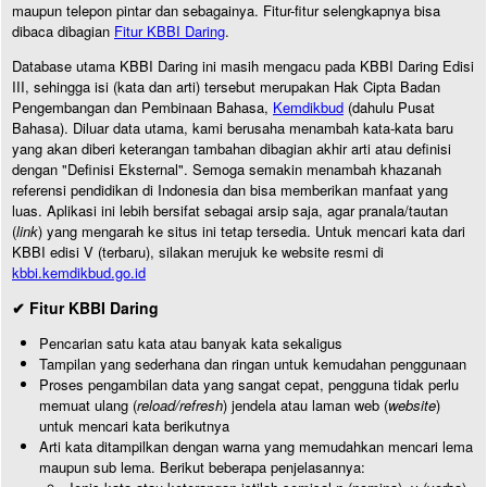
maupun telepon pintar dan sebagainya. Fitur-fitur selengkapnya bisa
dibaca dibagian
Fitur KBBI Daring
.
Database utama KBBI Daring ini masih mengacu pada KBBI Daring Edisi
III, sehingga isi (kata dan arti) tersebut merupakan Hak Cipta Badan
Pengembangan dan Pembinaan Bahasa,
Kemdikbud
(dahulu Pusat
Bahasa). Diluar data utama, kami berusaha menambah kata-kata baru
yang akan diberi keterangan tambahan dibagian akhir arti atau definisi
dengan "Definisi Eksternal". Semoga semakin menambah khazanah
referensi pendidikan di Indonesia dan bisa memberikan manfaat yang
luas. Aplikasi ini lebih bersifat sebagai arsip saja, agar pranala/tautan
(
link
) yang mengarah ke situs ini tetap tersedia. Untuk mencari kata dari
KBBI edisi V (terbaru), silakan merujuk ke website resmi di
kbbi.kemdikbud.go.id
✔ Fitur KBBI Daring
Pencarian satu kata atau banyak kata sekaligus
Tampilan yang sederhana dan ringan untuk kemudahan penggunaan
Proses pengambilan data yang sangat cepat, pengguna tidak perlu
memuat ulang (
reload/refresh
) jendela atau laman web (
website
)
untuk mencari kata berikutnya
Arti kata ditampilkan dengan warna yang memudahkan mencari lema
maupun sub lema. Berikut beberapa penjelasannya: