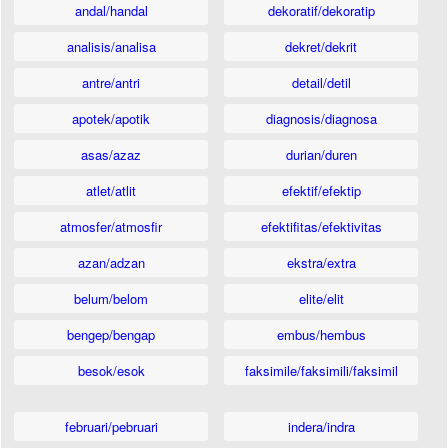
andal/handal
dekoratif/dekoratip
analisis/analisa
dekret/dekrit
antre/antri
detail/detil
apotek/apotik
diagnosis/diagnosa
asas/azaz
durian/duren
atlet/atlit
efektif/efektip
atmosfer/atmosfir
efektifitas/efektivitas
azan/adzan
ekstra/extra
belum/belom
elite/elit
bengep/bengap
embus/hembus
besok/esok
faksimile/faksimili/faksimil
februari/pebruari
indera/indra