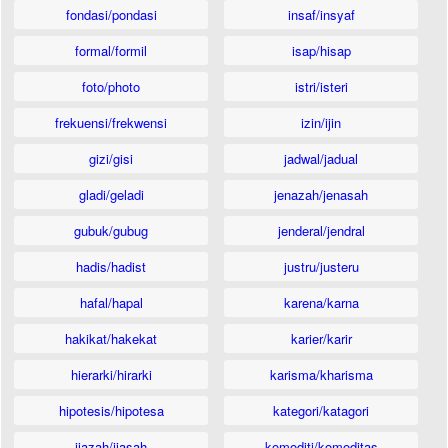
fondasi/pondasi
insaf/insyaf
formal/formil
isap/hisap
foto/photo
istri/isteri
frekuensi/frekwensi
izin/ijin
gizi/gisi
jadwal/jadual
gladi/geladi
jenazah/jenasah
gubuk/gubug
jenderal/jendral
hadis/hadist
justru/justeru
hafal/hapal
karena/karna
hakikat/hakekat
karier/karir
hierarki/hirarki
karisma/kharisma
hipotesis/hipotesa
kategori/katagori
ijazah/ijasah
komoditi/komoditas