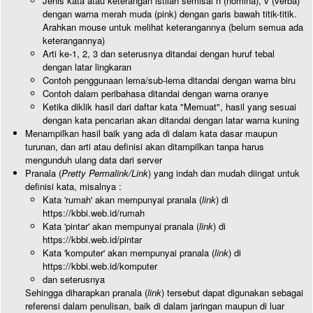
Jenis kata atau keterangan istilah semisal n (nomina), v (verba)
dengan warna merah muda (pink) dengan garis bawah titik-titik.
Arahkan mouse untuk melihat keterangannya (belum semua ada
keterangannya)
Arti ke-1, 2, 3 dan seterusnya ditandai dengan huruf tebal
dengan latar lingkaran
Contoh penggunaan lema/sub-lema ditandai dengan warna biru
Contoh dalam peribahasa ditandai dengan warna oranye
Ketika diklik hasil dari daftar kata "Memuat", hasil yang sesuai
dengan kata pencarian akan ditandai dengan latar warna kuning
Menampilkan hasil baik yang ada di dalam kata dasar maupun
turunan, dan arti atau definisi akan ditampilkan tanpa harus
mengunduh ulang data dari server
Pranala (
Pretty Permalink/Link
) yang indah dan mudah diingat untuk
definisi kata, misalnya :
Kata 'rumah' akan mempunyai pranala (
link
) di
https://kbbi.web.id/rumah
Kata 'pintar' akan mempunyai pranala (
link
) di
https://kbbi.web.id/pintar
Kata 'komputer' akan mempunyai pranala (
link
) di
https://kbbi.web.id/komputer
dan seterusnya
Sehingga diharapkan pranala (
link
) tersebut dapat digunakan sebagai
referensi dalam penulisan, baik di dalam jaringan maupun di luar