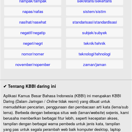
nampak/tampak
sekretaris/sekertaris
napas/nafas
sistem/sistim
nasihat/nasehat
standarisasi/standardisasi
negatif/negatip
subjek/subyek
negeri/negri
teknik/tehnik
nomor/nomer
teknologi/tehnologi
november/nopember
zaman/jaman
✔ Tentang KBBI daring ini
Aplikasi Kamus Besar Bahasa Indonesia (KBBI) ini merupakan KBBI
Daring (Dalam Jaringan /
Online
tidak resmi) yang dibuat untuk
memudahkan pencarian, penggunaan dan pembacaan arti kata (lema/sub
lema). Berbeda dengan beberapa situs web (laman/
website
) sejenis, kami
berusaha memberikan berbagai fitur lebih, seperti kecepatan akses,
tampilan dengan berbagai warna pembeda untuk jenis kata, tampilan
yang pas untuk segala perambah web baik komputer desktop, laptop