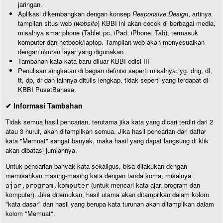
jaringan.
Aplikasi dikembangkan dengan konsep
Responsive Design
, artinya
tampilan situs web (
website
) KBBI ini akan cocok di berbagai media,
misalnya smartphone (Tablet pc, iPad, iPhone, Tab), termasuk
komputer dan netbook/laptop. Tampilan web akan menyesuaikan
dengan ukuran layar yang digunakan.
Tambahan kata-kata baru diluar KBBI edisi III
Penulisan singkatan di bagian definisi seperti misalnya: yg, dng, dl,
tt, dp, dr dan lainnya ditulis lengkap, tidak seperti yang terdapat di
KBBI PusatBahasa.
✔ Informasi Tambahan
Tidak semua hasil pencarian, terutama jika kata yang dicari terdiri dari 2
atau 3 huruf, akan ditampilkan semua. Jika hasil pencarian dari daftar
kata "Memuat" sangat banyak, maka hasil yang dapat langsung di klik
akan dibatasi jumlahnya.
Untuk pencarian banyak kata sekaligus, bisa dilakukan dengan
memisahkan masing-masing kata dengan tanda koma, misalnya:
(untuk mencari kata ajar, program dan
ajar,program,komputer
komputer). Jika ditemukan, hasil utama akan ditampilkan dalam kolom
"kata dasar" dan hasil yang berupa kata turunan akan ditampilkan dalam
kolom "Memuat".