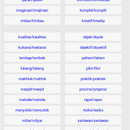
imaginasi/imajinasi
komplet/komplit
imbau/himbau
kreatif/kreatip
kualitas/kwalitas
objek/obyek
kuitansi/kwitansi
objektif/obyektif
lembap/lembab
paham/faham
lubang/lobang
pikir/fikir
makhluk/mahluk
praktik/praktek
masjid/mesjid
provinsi/propinsi
metode/metoda
rapot/rapor
menyolok/mencolok
risiko/resiko
miliar/milyar
sariawan/seriawan