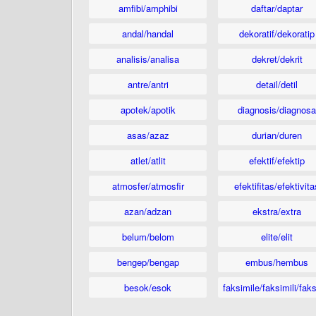
amfibi/amphibi
daftar/daptar
andal/handal
dekoratif/dekoratip
analisis/analisa
dekret/dekrit
antre/antri
detail/detil
apotek/apotik
diagnosis/diagnosa
asas/azaz
durian/duren
atlet/atlit
efektif/efektip
atmosfer/atmosfir
efektifitas/efektivita
azan/adzan
ekstra/extra
belum/belom
elite/elit
bengep/bengap
embus/hembus
besok/esok
faksimile/faksimili/faks