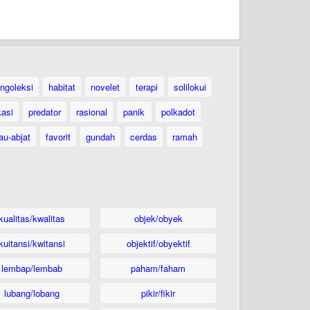
ngoleksi
habitat
novelet
terapi
solilokui
kasi
predator
rasional
panik
polkadot
au-abjat
favorit
gundah
cerdas
ramah
kualitas/kwalitas
objek/obyek
kuitansi/kwitansi
objektif/obyektif
lembap/lembab
paham/faham
lubang/lobang
pikir/fikir