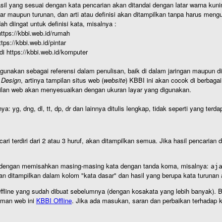
hasil yang sesuai dengan kata pencarian akan ditandai dengan latar warna kuni
r maupun turunan, dan arti atau definisi akan ditampilkan tanpa harus mengu
h diingat untuk definisi kata, misalnya :
 https://kbbi.web.id/rumah
https://kbbi.web.id/pintar
 di https://kbbi.web.id/komputer
igunakan sebagai referensi dalam penulisan, baik di dalam jaringan maupun di 
 Design
, artinya tampilan situs web (
website
) KBBI ini akan cocok di berbaga
ilan web akan menyesuaikan dengan ukuran layar yang digunakan.
nya: yg, dng, dl, tt, dp, dr dan lainnya ditulis lengkap, tidak seperti yang te
cari terdiri dari 2 atau 3 huruf, akan ditampilkan semua. Jika hasil pencarian
an dengan memisahkan masing-masing kata dengan tanda koma, misalnya:
aj
an ditampilkan dalam kolom "kata dasar" dan hasil yang berupa kata turuna
I Offline yang sudah dibuat sebelumnya (dengan kosakata yang lebih banyak). 
aman web ini
KBBI Offline
. Jika ada masukan, saran dan perbaikan terhadap kb