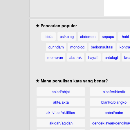
★ Pencarian populer
fobia
psikolog
abdomen
sepupu
hobi
gurindam
monolog
berkonsultasi
kontr
membran
abstrak
hayati
antologi
kre
★ Mana penulisan kata yang benar?
abjad/abjat
biosfer/biosfir
akte/akta
blanko/blangko
aktivitas/aktifitas
cabai/cabe
akidah/aqidah
cendekiawan/cendikia