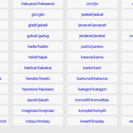
frekuensi/frekwensi
izin/ijin
gizi/gisi
jadwal/jadual
gladi/geladi
jenazah/jenasah
gubuk/gubug
jenderal/jendral
m
hadis/hadist
justru/justeru
hafal/hapal
karena/karna
hakikat/hakekat
karier/karir
s
hierarki/hirarki
karisma/kharisma
hipotesis/hipotesa
kategori/katagori
ijazah/ijasah
komoditi/komoditas
imaginasi/imajinasi
komplet/komplit
imil
imbau/himbau
kreatif/kreatip
n