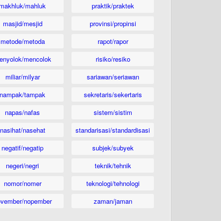
makhluk/mahluk
praktik/praktek
masjid/mesjid
provinsi/propinsi
metode/metoda
rapot/rapor
enyolok/mencolok
risiko/resiko
miliar/milyar
sariawan/seriawan
nampak/tampak
sekretaris/sekertaris
napas/nafas
sistem/sistim
nasihat/nasehat
standarisasi/standardisasi
negatif/negatip
subjek/subyek
negeri/negri
teknik/tehnik
nomor/nomer
teknologi/tehnologi
ovember/nopember
zaman/jaman