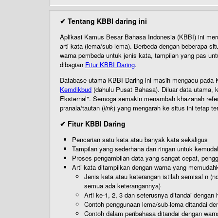
✔ Tentang KBBI daring ini
Aplikasi Kamus Besar Bahasa Indonesia (KBBI) ini me
arti kata (lema/sub lema). Berbeda dengan beberapa sit
warna pembeda untuk jenis kata, tampilan yang pas unt
dibagian
Fitur KBBI Daring
.
Database utama KBBI Daring ini masih mengacu pada KB
Kemdikbud
(dahulu Pusat Bahasa). Diluar data utama, k
Eksternal". Semoga semakin menambah khazanah referensi
pranala/tautan (
link
) yang mengarah ke situs ini tetap te
✔ Fitur KBBI Daring
Pencarian satu kata atau banyak kata sekaligus
Tampilan yang sederhana dan ringan untuk kemud
Proses pengambilan data yang sangat cepat, pengg
Arti kata ditampilkan dengan warna yang memudah
Jenis kata atau keterangan istilah semisal n (
semua ada keterangannya)
Arti ke-1, 2, 3 dan seterusnya ditandai dengan h
Contoh penggunaan lema/sub-lema ditandai den
Contoh dalam peribahasa ditandai dengan warn