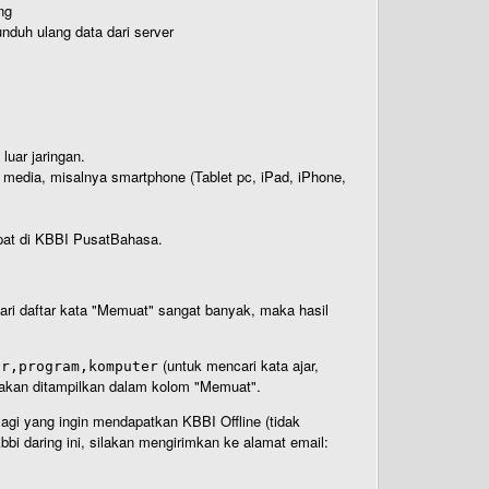
ng
nduh ulang data dari server
luar jaringan.
i media, misalnya smartphone (Tablet pc, iPad, iPhone,
rdapat di KBBI PusatBahasa.
 dari daftar kata "Memuat" sangat banyak, maka hasil
(untuk mencari kata ajar,
ar,program,komputer
n akan ditampilkan dalam kolom "Memuat".
Bagi yang ingin mendapatkan KBBI Offline (tidak
bi daring ini, silakan mengirimkan ke alamat email: