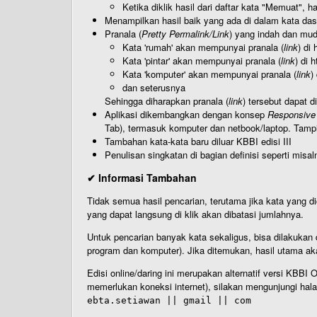
Ketika diklik hasil dari daftar kata "Memuat", 
Menampilkan hasil baik yang ada di dalam kata dasa
Pranala (
Pretty Permalink/Link
) yang indah dan muda
Kata 'rumah' akan mempunyai pranala (
link
) di
Kata 'pintar' akan mempunyai pranala (
link
) di 
Kata 'komputer' akan mempunyai pranala (
link
)
dan seterusnya
Sehingga diharapkan pranala (
link
) tersebut dapat d
Aplikasi dikembangkan dengan konsep
Responsive
Tab), termasuk komputer dan netbook/laptop. Tamp
Tambahan kata-kata baru diluar KBBI edisi III
Penulisan singkatan di bagian definisi seperti misal
✔ Informasi Tambahan
Tidak semua hasil pencarian, terutama jika kata yang di
yang dapat langsung di klik akan dibatasi jumlahnya.
Untuk pencarian banyak kata sekaligus, bisa dilakuk
program dan komputer). Jika ditemukan, hasil utama ak
Edisi online/daring ini merupakan alternatif versi KBB
memerlukan koneksi internet), silakan mengunjungi hal
ebta.setiawan || gmail || com