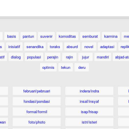
basis
pantun
suvenir
komoditas
semburat
karmina
me
as
inisiatif
senandika
toraks
absurd
novel
adaptasi
repli
atif
dialog
populasi
perajin
rajin
jujur
mandiri
abjad-at
optimis
tekun
deru
februari/pebruari
indera/indra
fondasi/pondasi
insaf/insyaf
formal/formil
isap/hisap
wan
foto/photo
istri/isteri