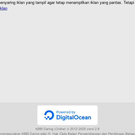
nyaring iklan yang tampil agar tetap menampilkan iklan yang pantas. Tetapi j
klan
KBBI Daring (
) © 2012-2025 versi 2.9
Online
menggunakan KBBI Daring edisi III, Hak Cipta Badan Pengembangan dan Pembinaan Bahas