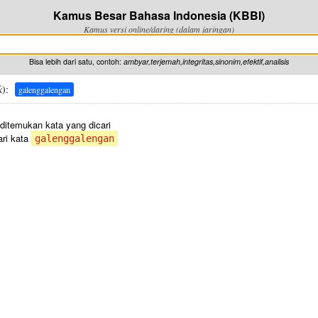
Kamus Besar Bahasa Indonesia (KBBI)
Kamus versi online/daring (dalam jaringan)
Bisa lebih dari satu, contoh:
ambyar,terjemah,integritas,sinonim,efektif,analisis
k
):
galenggalengan
 ditemukan kata yang dicari
ri kata
galenggalengan