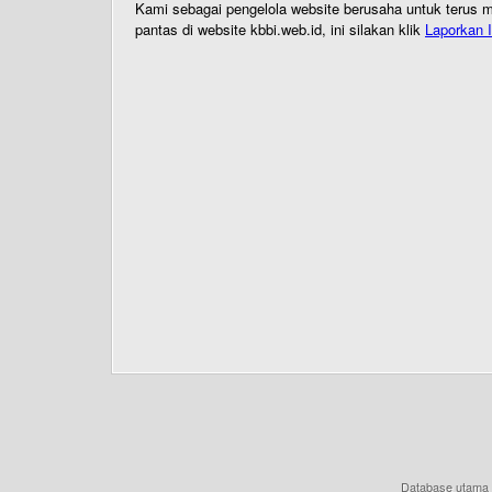
Kami sebagai pengelola website berusaha untuk terus me
pantas di website kbbi.web.id, ini silakan klik
Laporkan I
Database utama 