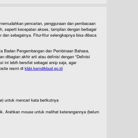
uk memudahkan pencarian, penggunaan dan pembacaan
ih, seperti kecepatan akses, tampilan dengan berbagai
dan sebagainya. Fitur-fitur selengkapnya bisa dibaca
 Cipta Badan Pengembangan dan Pembinaan Bahasa,
ibagian akhir arti atau definisi dengan "Definisi
ni lebih bersifat sebagai arsip saja, agar
bsite resmi di
kbbi.kemdikbud.go.id
te
) untuk mencari kata berikutnya
titik. Arahkan mouse untuk melihat keterangannya (belum