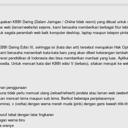
rupakan KBBI Daring (Dalam Jaringan /
Online
tidak resmi) yang dibuat unt
us web (laman/
website
) sejenis, kami berusaha memberikan berbagai fitur leb
uk segala perambah web baik komputer desktop, laptop maupun telepon pintar 
BI Daring Edisi III, sehingga isi (kata dan arti) tersebut merupakan Hak
ami berusaha menambah kata-kata baru yang akan diberi keterangan tambahan d
 pendidikan di Indonesia dan bisa memberikan manfaat yang luas. Aplikasi i
rsedia. Untuk mencari kata dari KBBI edisi V (terbaru), silakan merujuk ke we
ahan penggunaan
una tidak perlu memuat ulang (
reload/refresh
) jendela atau laman web (
websi
kan mencari lema maupun sub lema. Berikut beberapa penjelasannya:
nomina), v (verba) dengan warna merah muda (pink) dengan garis bawah titik-
uruf tebal dengan latar lingkaran
gan warna biru
a oranye