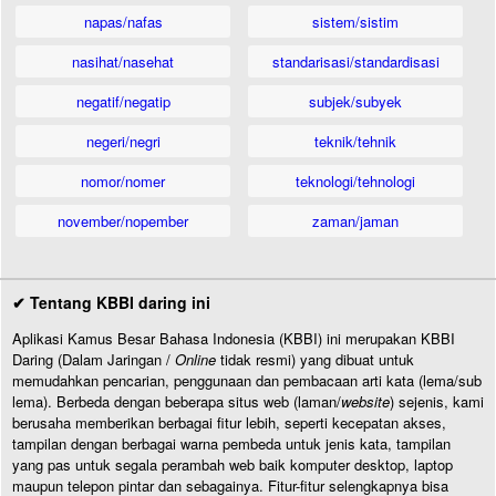
napas/nafas
sistem/sistim
nasihat/nasehat
standarisasi/standardisasi
negatif/negatip
subjek/subyek
negeri/negri
teknik/tehnik
nomor/nomer
teknologi/tehnologi
november/nopember
zaman/jaman
✔ Tentang KBBI daring ini
Aplikasi Kamus Besar Bahasa Indonesia (KBBI) ini merupakan KBBI
Daring (Dalam Jaringan /
Online
tidak resmi) yang dibuat untuk
memudahkan pencarian, penggunaan dan pembacaan arti kata (lema/sub
lema). Berbeda dengan beberapa situs web (laman/
website
) sejenis, kami
berusaha memberikan berbagai fitur lebih, seperti kecepatan akses,
tampilan dengan berbagai warna pembeda untuk jenis kata, tampilan
yang pas untuk segala perambah web baik komputer desktop, laptop
maupun telepon pintar dan sebagainya. Fitur-fitur selengkapnya bisa