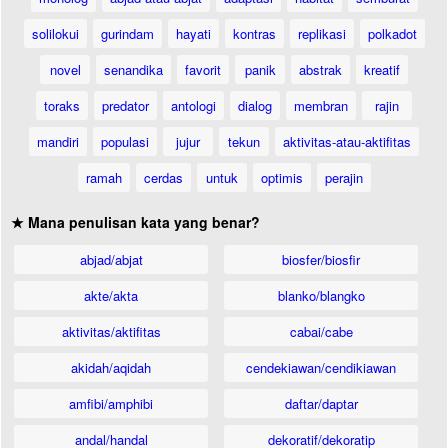
solilokui
gurindam
hayati
kontras
replikasi
polkadot
novel
senandika
favorit
panik
abstrak
kreatif
toraks
predator
antologi
dialog
membran
rajin
mandiri
populasi
jujur
tekun
aktivitas-atau-aktifitas
ramah
cerdas
untuk
optimis
perajin
★ Mana penulisan kata yang benar?
abjad/abjat
biosfer/biosfir
akte/akta
blanko/blangko
aktivitas/aktifitas
cabai/cabe
akidah/aqidah
cendekiawan/cendikiawan
amfibi/amphibi
daftar/daptar
andal/handal
dekoratif/dekoratip