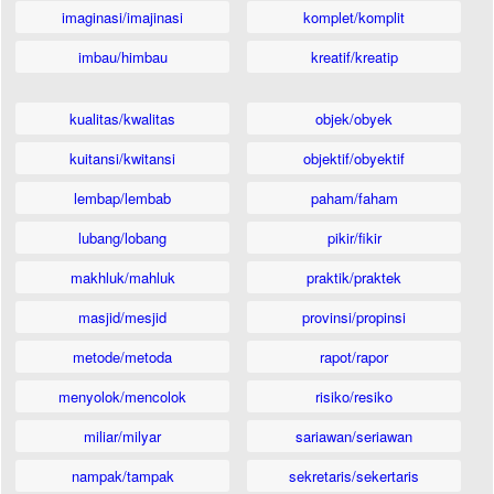
imaginasi/imajinasi
komplet/komplit
imbau/himbau
kreatif/kreatip
kualitas/kwalitas
objek/obyek
kuitansi/kwitansi
objektif/obyektif
lembap/lembab
paham/faham
lubang/lobang
pikir/fikir
makhluk/mahluk
praktik/praktek
masjid/mesjid
provinsi/propinsi
metode/metoda
rapot/rapor
menyolok/mencolok
risiko/resiko
miliar/milyar
sariawan/seriawan
nampak/tampak
sekretaris/sekertaris