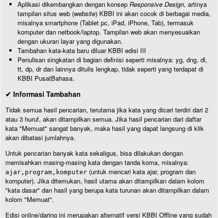
Aplikasi dikembangkan dengan konsep
Responsive Design
, artinya
tampilan situs web (
website
) KBBI ini akan cocok di berbagai media,
misalnya smartphone (Tablet pc, iPad, iPhone, Tab), termasuk
komputer dan netbook/laptop. Tampilan web akan menyesuaikan
dengan ukuran layar yang digunakan.
Tambahan kata-kata baru diluar KBBI edisi III
Penulisan singkatan di bagian definisi seperti misalnya: yg, dng, dl,
tt, dp, dr dan lainnya ditulis lengkap, tidak seperti yang terdapat di
KBBI PusatBahasa.
✔ Informasi Tambahan
Tidak semua hasil pencarian, terutama jika kata yang dicari terdiri dari 2
atau 3 huruf, akan ditampilkan semua. Jika hasil pencarian dari daftar
kata "Memuat" sangat banyak, maka hasil yang dapat langsung di klik
akan dibatasi jumlahnya.
Untuk pencarian banyak kata sekaligus, bisa dilakukan dengan
memisahkan masing-masing kata dengan tanda koma, misalnya:
(untuk mencari kata ajar, program dan
ajar,program,komputer
komputer). Jika ditemukan, hasil utama akan ditampilkan dalam kolom
"kata dasar" dan hasil yang berupa kata turunan akan ditampilkan dalam
kolom "Memuat".
Edisi online/daring ini merupakan alternatif versi KBBI Offline yang sudah