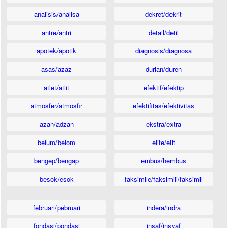
analisis/analisa
dekret/dekrit
antre/antri
detail/detil
apotek/apotik
diagnosis/diagnosa
asas/azaz
durian/duren
atlet/atlit
efektif/efektip
atmosfer/atmosfir
efektifitas/efektivitas
azan/adzan
ekstra/extra
belum/belom
elite/elit
bengep/bengap
embus/hembus
besok/esok
faksimile/faksimili/faksimil
februari/pebruari
indera/indra
fondasi/pondasi
insaf/insyaf