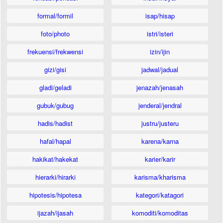
formal/formil
isap/hisap
foto/photo
istri/isteri
frekuensi/frekwensi
izin/ijin
gizi/gisi
jadwal/jadual
gladi/geladi
jenazah/jenasah
gubuk/gubug
jenderal/jendral
hadis/hadist
justru/justeru
hafal/hapal
karena/karna
hakikat/hakekat
karier/karir
hierarki/hirarki
karisma/kharisma
hipotesis/hipotesa
kategori/katagori
ijazah/ijasah
komoditi/komoditas