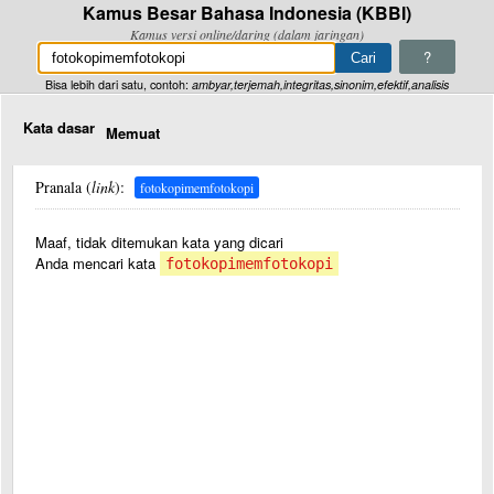
Kamus Besar Bahasa Indonesia (KBBI)
Kamus versi online/daring (dalam jaringan)
?
Bisa lebih dari satu, contoh:
ambyar,terjemah,integritas,sinonim,efektif,analisis
Kata dasar
Memuat
Pranala (
link
):
fotokopimemfotokopi
Maaf, tidak ditemukan kata yang dicari
Anda mencari kata
fotokopimemfotokopi