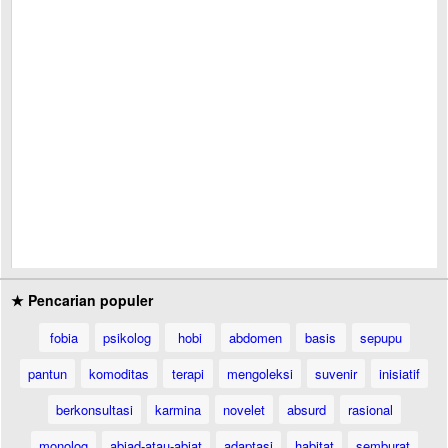
★ Pencarian populer
fobia
psikolog
hobi
abdomen
basis
sepupu
pantun
komoditas
terapi
mengoleksi
suvenir
inisiatif
berkonsultasi
karmina
novelet
absurd
rasional
monolog
abjad-atau-abjat
adaptasi
habitat
semburat