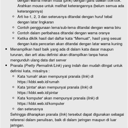
dengan warna merah muda (pink) dengan garis bawah titik-titik.
Arahkan mouse untuk melihat keterangannya (belum semua ada
keterangannya)
Arti ke-1, 2, 3 dan seterusnya ditandai dengan huruf tebal
dengan latar lingkaran
Contoh penggunaan lema/sub-lema ditandai dengan warna biru
Contoh dalam peribahasa ditandai dengan warna oranye
Ketika diklik hasil dari daftar kata "Memuat", hasil yang sesuai
dengan kata pencarian akan ditandai dengan latar warna kuning
Menampilkan hasil baik yang ada di dalam kata dasar maupun
turunan, dan arti atau definisi akan ditampilkan tanpa harus
mengunduh ulang data dari server
Pranala (
Pretty Permalink/Link
) yang indah dan mudah diingat untuk
definisi kata, misalnya :
Kata 'rumah' akan mempunyai pranala (
link
) di
https://kbbi.web.id/rumah
Kata 'pintar' akan mempunyai pranala (
link
) di
https://kbbi.web.id/pintar
Kata 'komputer' akan mempunyai pranala (
link
) di
https://kbbi.web.id/komputer
dan seterusnya
Sehingga diharapkan pranala (
link
) tersebut dapat digunakan sebagai
referensi dalam penulisan, baik di dalam jaringan maupun di luar
jaringan.