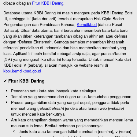
dibaca dibagian
Fitur KBBI Daring
.
Database utama KBBI Daring ini masih mengacu pada KBBI Daring Edisi
III, sehingga isi (kata dan arti) tersebut merupakan Hak Cipta Badan
Pengembangan dan Pembinaan Bahasa,
Kemdikbud
(dahulu Pusat
Bahasa). Diluar data utama, kami berusaha menambah kata-kata baru
yang akan diberi keterangan tambahan dibagian akhir arti atau definisi
dengan "Definisi Eksternal". Semoga semakin menambah khazanah
referensi pendidikan di Indonesia dan bisa memberikan manfaat yang
luas. Aplikasi ini lebih bersifat sebagai arsip saja, agar pranala/tautan
(
link
) yang mengarah ke situs ini tetap tersedia. Untuk mencari kata dari
KBBI edisi V (terbaru), silakan merujuk ke website resmi di
kbbi.kemdikbud.go.id
✔ Fitur KBBI Daring
Pencarian satu kata atau banyak kata sekaligus
Tampilan yang sederhana dan ringan untuk kemudahan penggunaan
Proses pengambilan data yang sangat cepat, pengguna tidak perlu
memuat ulang (
reload/refresh
) jendela atau laman web (
website
)
untuk mencari kata berikutnya
Arti kata ditampilkan dengan warna yang memudahkan mencari lema
maupun sub lema. Berikut beberapa penjelasannya:
Jenis kata atau keterangan istilah semisal n (nomina), v (verba)