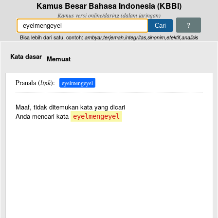
Kamus Besar Bahasa Indonesia (KBBI)
Kamus versi online/daring (dalam jaringan)
?
Bisa lebih dari satu, contoh:
ambyar,terjemah,integritas,sinonim,efektif,analisis
Kata dasar
Memuat
Pranala (
link
):
eyelmengeyel
Maaf, tidak ditemukan kata yang dicari
Anda mencari kata
eyelmengeyel