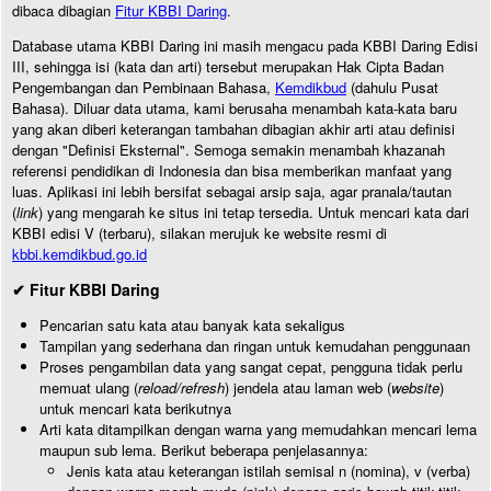
dibaca dibagian
Fitur KBBI Daring
.
Database utama KBBI Daring ini masih mengacu pada KBBI Daring Edisi
III, sehingga isi (kata dan arti) tersebut merupakan Hak Cipta Badan
Pengembangan dan Pembinaan Bahasa,
Kemdikbud
(dahulu Pusat
Bahasa). Diluar data utama, kami berusaha menambah kata-kata baru
yang akan diberi keterangan tambahan dibagian akhir arti atau definisi
dengan "Definisi Eksternal". Semoga semakin menambah khazanah
referensi pendidikan di Indonesia dan bisa memberikan manfaat yang
luas. Aplikasi ini lebih bersifat sebagai arsip saja, agar pranala/tautan
(
link
) yang mengarah ke situs ini tetap tersedia. Untuk mencari kata dari
KBBI edisi V (terbaru), silakan merujuk ke website resmi di
kbbi.kemdikbud.go.id
✔ Fitur KBBI Daring
Pencarian satu kata atau banyak kata sekaligus
Tampilan yang sederhana dan ringan untuk kemudahan penggunaan
Proses pengambilan data yang sangat cepat, pengguna tidak perlu
memuat ulang (
reload/refresh
) jendela atau laman web (
website
)
untuk mencari kata berikutnya
Arti kata ditampilkan dengan warna yang memudahkan mencari lema
maupun sub lema. Berikut beberapa penjelasannya:
Jenis kata atau keterangan istilah semisal n (nomina), v (verba)