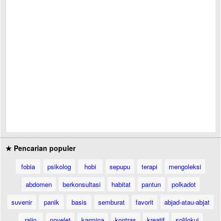
★ Pencarian populer
fobia
psikolog
hobi
sepupu
terapi
mengoleksi
abdomen
berkonsultasi
habitat
pantun
polkadot
suvenir
panik
basis
semburat
favorit
abjad-atau-abjat
rajin
novelet
karmina
kontras
kreatif
solilokui