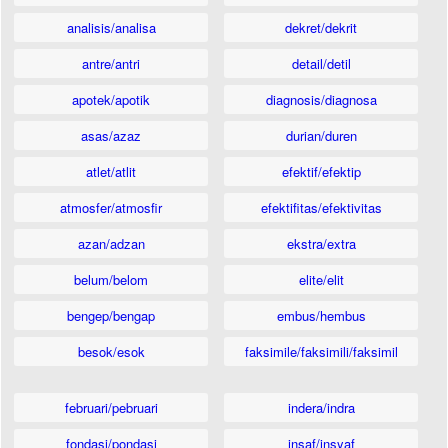
analisis/analisa
dekret/dekrit
antre/antri
detail/detil
apotek/apotik
diagnosis/diagnosa
asas/azaz
durian/duren
atlet/atlit
efektif/efektip
atmosfer/atmosfir
efektifitas/efektivitas
azan/adzan
ekstra/extra
belum/belom
elite/elit
bengep/bengap
embus/hembus
besok/esok
faksimile/faksimili/faksimil
februari/pebruari
indera/indra
fondasi/pondasi
insaf/insyaf