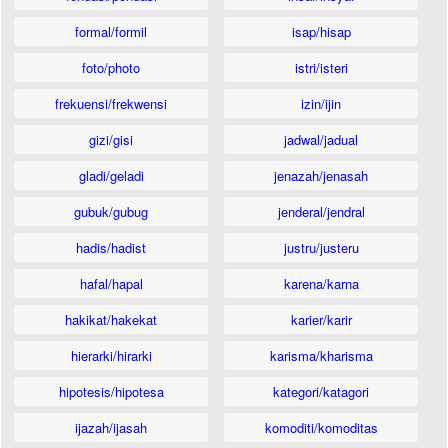
formal/formil
isap/hisap
foto/photo
istri/isteri
frekuensi/frekwensi
izin/ijin
gizi/gisi
jadwal/jadual
gladi/geladi
jenazah/jenasah
gubuk/gubug
jenderal/jendral
hadis/hadist
justru/justeru
hafal/hapal
karena/karna
hakikat/hakekat
karier/karir
hierarki/hirarki
karisma/kharisma
hipotesis/hipotesa
kategori/katagori
ijazah/ijasah
komoditi/komoditas