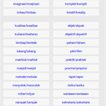
imaginasi/imajinasi
komplet/komplit
imbau/himbau
kreatif/kreatip
kualitas/kwalitas
objek/obyek
kuitansi/kwitansi
objektif/obyektif
lembap/lembab
paham/faham
lubang/lobang
pikir/fikir
makhluk/mahluk
praktik/praktek
masjid/mesjid
provinsi/propinsi
metode/metoda
rapot/rapor
menyolok/mencolok
risiko/resiko
miliar/milyar
sariawan/seriawan
nampak/tampak
sekretaris/sekertaris