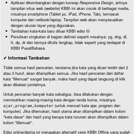
Aplikasi dikembangkan dengan konsep
Responsive Design
, artinya
tampilan situs web (
website
) KBBI ini akan cocok di berbagai media,
misalnya smartphone (Tablet pc, iPad, iPhone, Tab), termasuk
komputer dan netbook/laptop. Tampilan web akan menyesuaikan
dengan ukuran layar yang digunakan.
Tambahan kata-kata baru diluar KBBI edisi III
Penulisan singkatan di bagian definisi seperti misalnya: yg, dng, dl,
tt, dp, dr dan lainnya ditulis lengkap, tidak seperti yang terdapat di
KBBI PusatBahasa.
✔ Informasi Tambahan
Tidak semua hasil pencarian, terutama jika kata yang dicari terdiri dari 2
atau 3 huruf, akan ditampilkan semua. Jika hasil pencarian dari daftar
kata "Memuat" sangat banyak, maka hasil yang dapat langsung di klik
akan dibatasi jumlahnya.
Untuk pencarian banyak kata sekaligus, bisa dilakukan dengan
memisahkan masing-masing kata dengan tanda koma, misalnya:
(untuk mencari kata ajar, program dan
ajar,program,komputer
komputer). Jika ditemukan, hasil utama akan ditampilkan dalam kolom
"kata dasar" dan hasil yang berupa kata turunan akan ditampilkan dalam
kolom "Memuat".
Edisi online/daring ini merupakan alternatif versi KBBI Offline yang sudah