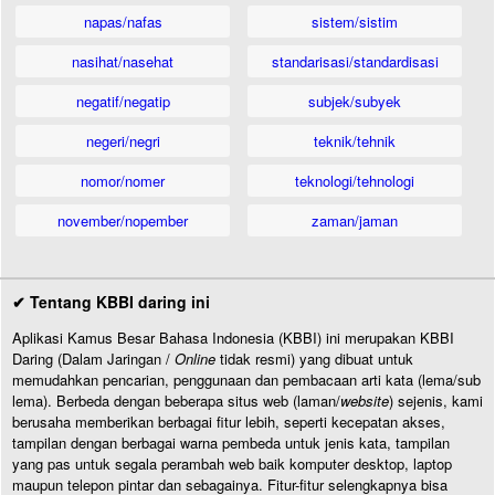
napas/nafas
sistem/sistim
nasihat/nasehat
standarisasi/standardisasi
negatif/negatip
subjek/subyek
negeri/negri
teknik/tehnik
nomor/nomer
teknologi/tehnologi
november/nopember
zaman/jaman
✔ Tentang KBBI daring ini
Aplikasi Kamus Besar Bahasa Indonesia (KBBI) ini merupakan KBBI
Daring (Dalam Jaringan /
Online
tidak resmi) yang dibuat untuk
memudahkan pencarian, penggunaan dan pembacaan arti kata (lema/sub
lema). Berbeda dengan beberapa situs web (laman/
website
) sejenis, kami
berusaha memberikan berbagai fitur lebih, seperti kecepatan akses,
tampilan dengan berbagai warna pembeda untuk jenis kata, tampilan
yang pas untuk segala perambah web baik komputer desktop, laptop
maupun telepon pintar dan sebagainya. Fitur-fitur selengkapnya bisa