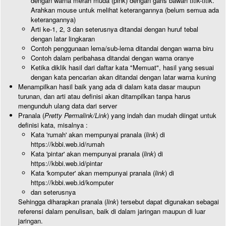
dengan warna merah muda (pink) dengan garis bawah titik-titik.
Arahkan mouse untuk melihat keterangannya (belum semua ada
keterangannya)
Arti ke-1, 2, 3 dan seterusnya ditandai dengan huruf tebal
dengan latar lingkaran
Contoh penggunaan lema/sub-lema ditandai dengan warna biru
Contoh dalam peribahasa ditandai dengan warna oranye
Ketika diklik hasil dari daftar kata "Memuat", hasil yang sesuai
dengan kata pencarian akan ditandai dengan latar warna kuning
Menampilkan hasil baik yang ada di dalam kata dasar maupun
turunan, dan arti atau definisi akan ditampilkan tanpa harus
mengunduh ulang data dari server
Pranala (
Pretty Permalink/Link
) yang indah dan mudah diingat untuk
definisi kata, misalnya :
Kata 'rumah' akan mempunyai pranala (
link
) di
https://kbbi.web.id/rumah
Kata 'pintar' akan mempunyai pranala (
link
) di
https://kbbi.web.id/pintar
Kata 'komputer' akan mempunyai pranala (
link
) di
https://kbbi.web.id/komputer
dan seterusnya
Sehingga diharapkan pranala (
link
) tersebut dapat digunakan sebagai
referensi dalam penulisan, baik di dalam jaringan maupun di luar
jaringan.