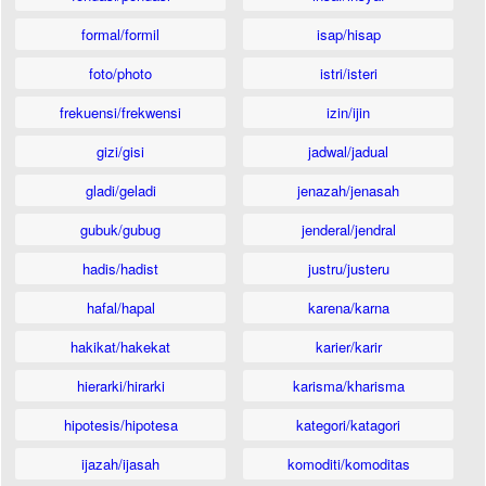
formal/formil
isap/hisap
foto/photo
istri/isteri
frekuensi/frekwensi
izin/ijin
gizi/gisi
jadwal/jadual
gladi/geladi
jenazah/jenasah
gubuk/gubug
jenderal/jendral
hadis/hadist
justru/justeru
hafal/hapal
karena/karna
hakikat/hakekat
karier/karir
hierarki/hirarki
karisma/kharisma
hipotesis/hipotesa
kategori/katagori
ijazah/ijasah
komoditi/komoditas