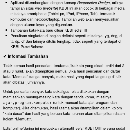
Aplikasi dikembangkan dengan konsep
Responsive Design
, artinya
tampilan situs web (
website
) KBBI ini akan cocok di berbagai media,
misalnya smartphone (Tablet pc, iPad, iPhone, Tab), termasuk
komputer dan netbook/laptop. Tampilan web akan menyesuaikan
dengan ukuran layar yang digunakan.
Tambahan kata-kata baru diluar KBBI edisi III
Penulisan singkatan di bagian definisi seperti misalnya: yg, dng, dl,
tt, dp, dr dan lainnya ditulis lengkap, tidak seperti yang terdapat di
KBBI PusatBahasa.
✔ Informasi Tambahan
Tidak semua hasil pencarian, terutama jika kata yang dicari terdiri dari 2
atau 3 huruf, akan ditampilkan semua. Jika hasil pencarian dari daftar
kata "Memuat" sangat banyak, maka hasil yang dapat langsung di klik
akan dibatasi jumlahnya.
Untuk pencarian banyak kata sekaligus, bisa dilakukan dengan
memisahkan masing-masing kata dengan tanda koma, misalnya:
(untuk mencari kata ajar, program dan
ajar,program,komputer
komputer). Jika ditemukan, hasil utama akan ditampilkan dalam kolom
"kata dasar" dan hasil yang berupa kata turunan akan ditampilkan dalam
kolom "Memuat".
Edisi online/daring ini merupakan alternatif versi KBBI Offline yang sudah