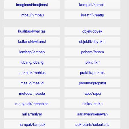
imaginasi/imajinasi
komplet/komplit
imbau/himbau
kreatif/kreatip
kualitas/kwalitas
objek/obyek
kuitansi/kwitansi
objektif/obyektif
lembap/lembab
paham/faham
lubang/lobang
pikir/fikir
makhluk/mahluk
praktik/praktek
masjid/mesjid
provinsi/propinsi
metode/metoda
rapot/rapor
menyolok/mencolok
risiko/resiko
miliar/milyar
sariawan/seriawan
nampak/tampak
sekretaris/sekertaris