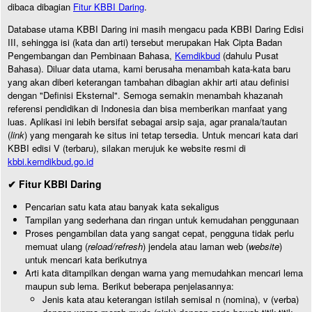
dibaca dibagian
Fitur KBBI Daring
.
Database utama KBBI Daring ini masih mengacu pada KBBI Daring Edisi
III, sehingga isi (kata dan arti) tersebut merupakan Hak Cipta Badan
Pengembangan dan Pembinaan Bahasa,
Kemdikbud
(dahulu Pusat
Bahasa). Diluar data utama, kami berusaha menambah kata-kata baru
yang akan diberi keterangan tambahan dibagian akhir arti atau definisi
dengan "Definisi Eksternal". Semoga semakin menambah khazanah
referensi pendidikan di Indonesia dan bisa memberikan manfaat yang
luas. Aplikasi ini lebih bersifat sebagai arsip saja, agar pranala/tautan
(
link
) yang mengarah ke situs ini tetap tersedia. Untuk mencari kata dari
KBBI edisi V (terbaru), silakan merujuk ke website resmi di
kbbi.kemdikbud.go.id
✔ Fitur KBBI Daring
Pencarian satu kata atau banyak kata sekaligus
Tampilan yang sederhana dan ringan untuk kemudahan penggunaan
Proses pengambilan data yang sangat cepat, pengguna tidak perlu
memuat ulang (
reload/refresh
) jendela atau laman web (
website
)
untuk mencari kata berikutnya
Arti kata ditampilkan dengan warna yang memudahkan mencari lema
maupun sub lema. Berikut beberapa penjelasannya:
Jenis kata atau keterangan istilah semisal n (nomina), v (verba)