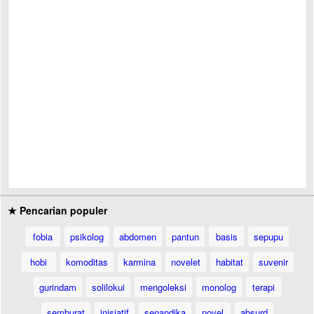
★ Pencarian populer
fobia
psikolog
abdomen
pantun
basis
sepupu
hobi
komoditas
karmina
novelet
habitat
suvenir
gurindam
solilokui
mengoleksi
monolog
terapi
semburat
inisiatif
senandika
novel
absurd