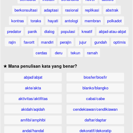
berkonsultasi
adaptasi
rasional
replikasi
abstrak
kontras
toraks
hayati
antologi
membran
polkadot
predator
panik
dialog
populasi
kreatif
abjad-atau-abjat
rajin
favorit
mandiri
perajin
jujur
gundah
optimis
cerdas
deru
tekun
ramah
★ Mana penulisan kata yang benar?
abjad/abjat
biosfer/biosfir
akte/akta
blanko/blangko
aktivitas/aktifitas
cabai/cabe
akidah/aqidah
cendekiawan/cendikiawan
amfibi/amphibi
daftar/daptar
andal/handal
dekoratif/dekoratip