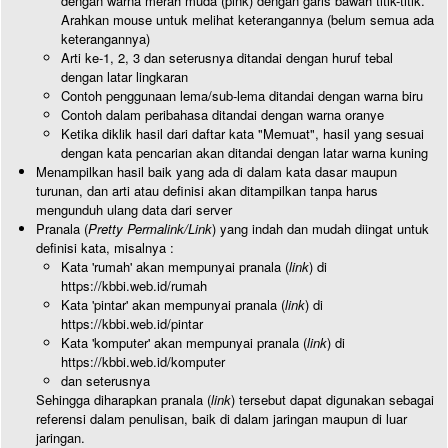
dengan warna merah muda (pink) dengan garis bawah titik-titik.
Arahkan mouse untuk melihat keterangannya (belum semua ada
keterangannya)
Arti ke-1, 2, 3 dan seterusnya ditandai dengan huruf tebal
dengan latar lingkaran
Contoh penggunaan lema/sub-lema ditandai dengan warna biru
Contoh dalam peribahasa ditandai dengan warna oranye
Ketika diklik hasil dari daftar kata "Memuat", hasil yang sesuai
dengan kata pencarian akan ditandai dengan latar warna kuning
Menampilkan hasil baik yang ada di dalam kata dasar maupun
turunan, dan arti atau definisi akan ditampilkan tanpa harus
mengunduh ulang data dari server
Pranala (
Pretty Permalink/Link
) yang indah dan mudah diingat untuk
definisi kata, misalnya :
Kata 'rumah' akan mempunyai pranala (
link
) di
https://kbbi.web.id/rumah
Kata 'pintar' akan mempunyai pranala (
link
) di
https://kbbi.web.id/pintar
Kata 'komputer' akan mempunyai pranala (
link
) di
https://kbbi.web.id/komputer
dan seterusnya
Sehingga diharapkan pranala (
link
) tersebut dapat digunakan sebagai
referensi dalam penulisan, baik di dalam jaringan maupun di luar
jaringan.