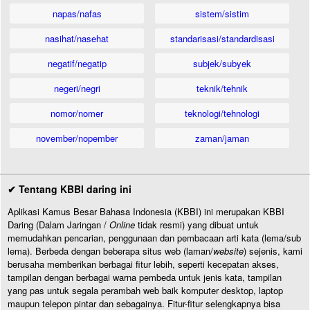
napas/nafas
sistem/sistim
nasihat/nasehat
standarisasi/standardisasi
negatif/negatip
subjek/subyek
negeri/negri
teknik/tehnik
nomor/nomer
teknologi/tehnologi
november/nopember
zaman/jaman
✔ Tentang KBBI daring ini
Aplikasi Kamus Besar Bahasa Indonesia (KBBI) ini merupakan KBBI
Daring (Dalam Jaringan /
Online
tidak resmi) yang dibuat untuk
memudahkan pencarian, penggunaan dan pembacaan arti kata (lema/sub
lema). Berbeda dengan beberapa situs web (laman/
website
) sejenis, kami
berusaha memberikan berbagai fitur lebih, seperti kecepatan akses,
tampilan dengan berbagai warna pembeda untuk jenis kata, tampilan
yang pas untuk segala perambah web baik komputer desktop, laptop
maupun telepon pintar dan sebagainya. Fitur-fitur selengkapnya bisa