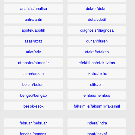
analisis/analisa
dekret/dekrit
antre/antri
detail/detil
apotek/apotik
diagnosis/diagnosa
asas/azaz
durian/duren
atlet/atlit
efektif/efektip
atmosfer/atmosfir
efektifitas/efektivitas
azan/adzan
ekstra/extra
belum/belom
elite/elit
bengep/bengap
embus/hembus
besok/esok
faksimile/faksimili/faksimil
februari/pebruari
indera/indra
fondasi/pondasi
insaf/insyaf