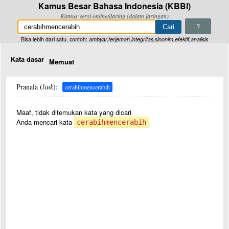
Kamus Besar Bahasa Indonesia (KBBI)
Kamus versi online/daring (dalam jaringan)
?
Bisa lebih dari satu, contoh:
ambyar,terjemah,integritas,sinonim,efektif,analisis
Kata dasar
Memuat
Pranala (
link
):
cerabihmencerabih
Maaf, tidak ditemukan kata yang dicari
Anda mencari kata
cerabihmencerabih