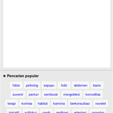
★ Pencarian populer
fobia
psikolog
sepupu
hobi
abdomen
basis
suvenir
pantun
semburat
mengoleksi
komoditas
terapi
kontras
habitat
karmina
berkonsultasi
novelet
inisiatif
solilokui
panik
replikasi
adaptasi
monolog