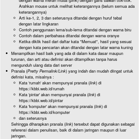
dengan warna merah muda (pink) dengan garis bawah titik-titik.
Arahkan mouse untuk melihat keterangannya (belum semua ada
keterangannya)
Arti ke-1, 2, 3 dan seterusnya ditandai dengan huruf tebal
dengan latar lingkaran
Contoh penggunaan lema/sub-lema ditandai dengan warna biru
Contoh dalam peribahasa ditandai dengan warna oranye
Ketika diklik hasil dari daftar kata "Memuat", hasil yang sesuai
dengan kata pencarian akan ditandai dengan latar warna kuning
Menampilkan hasil baik yang ada di dalam kata dasar maupun
turunan, dan arti atau definisi akan ditampilkan tanpa harus
mengunduh ulang data dari server
Pranala (
Pretty Permalink/Link
) yang indah dan mudah diingat untuk
definisi kata, misalnya :
Kata 'rumah' akan mempunyai pranala (
link
) di
https://kbbi.web.id/rumah
Kata 'pintar' akan mempunyai pranala (
link
) di
https://kbbi.web.id/pintar
Kata 'komputer' akan mempunyai pranala (
link
) di
https://kbbi.web.id/komputer
dan seterusnya
Sehingga diharapkan pranala (
link
) tersebut dapat digunakan sebagai
referensi dalam penulisan, baik di dalam jaringan maupun di luar
jaringan.