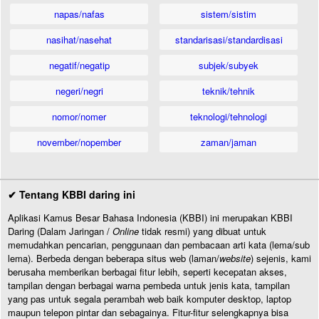
napas/nafas
sistem/sistim
nasihat/nasehat
standarisasi/standardisasi
negatif/negatip
subjek/subyek
negeri/negri
teknik/tehnik
nomor/nomer
teknologi/tehnologi
november/nopember
zaman/jaman
✔ Tentang KBBI daring ini
Aplikasi Kamus Besar Bahasa Indonesia (KBBI) ini merupakan KBBI
Daring (Dalam Jaringan /
Online
tidak resmi) yang dibuat untuk
memudahkan pencarian, penggunaan dan pembacaan arti kata (lema/sub
lema). Berbeda dengan beberapa situs web (laman/
website
) sejenis, kami
berusaha memberikan berbagai fitur lebih, seperti kecepatan akses,
tampilan dengan berbagai warna pembeda untuk jenis kata, tampilan
yang pas untuk segala perambah web baik komputer desktop, laptop
maupun telepon pintar dan sebagainya. Fitur-fitur selengkapnya bisa