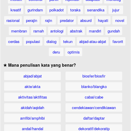
kreatif
gurindam
polkadot
toraks
senandika
jujur
rasional
perajin
rajin
predator
absurd
hayati
novel
membran
ramah
antologi
abstrak
mandiri
gundah
cerdas
populasi
dialog
tekun
abjad-atau-abjat
favorit
deru
optimis
★ Mana penulisan kata yang benar?
abjad/abjat
biosfer/biosfir
akte/akta
blanko/blangko
aktivitas/aktifitas
cabai/cabe
akidah/aqidah
cendekiawan/cendikiawan
amfibi/amphibi
daftar/daptar
andal/handal
dekoratif/dekoratip