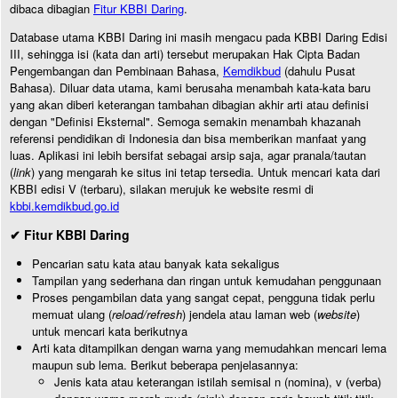
dibaca dibagian
Fitur KBBI Daring
.
Database utama KBBI Daring ini masih mengacu pada KBBI Daring Edisi
III, sehingga isi (kata dan arti) tersebut merupakan Hak Cipta Badan
Pengembangan dan Pembinaan Bahasa,
Kemdikbud
(dahulu Pusat
Bahasa). Diluar data utama, kami berusaha menambah kata-kata baru
yang akan diberi keterangan tambahan dibagian akhir arti atau definisi
dengan "Definisi Eksternal". Semoga semakin menambah khazanah
referensi pendidikan di Indonesia dan bisa memberikan manfaat yang
luas. Aplikasi ini lebih bersifat sebagai arsip saja, agar pranala/tautan
(
link
) yang mengarah ke situs ini tetap tersedia. Untuk mencari kata dari
KBBI edisi V (terbaru), silakan merujuk ke website resmi di
kbbi.kemdikbud.go.id
✔ Fitur KBBI Daring
Pencarian satu kata atau banyak kata sekaligus
Tampilan yang sederhana dan ringan untuk kemudahan penggunaan
Proses pengambilan data yang sangat cepat, pengguna tidak perlu
memuat ulang (
reload/refresh
) jendela atau laman web (
website
)
untuk mencari kata berikutnya
Arti kata ditampilkan dengan warna yang memudahkan mencari lema
maupun sub lema. Berikut beberapa penjelasannya:
Jenis kata atau keterangan istilah semisal n (nomina), v (verba)