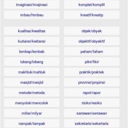
imaginasi/imajinasi
komplet/komplit
imbau/himbau
kreatif/kreatip
kualitas/kwalitas
objek/obyek
kuitansi/kwitansi
objektif/obyektif
lembap/lembab
paham/faham
lubang/lobang
pikir/fikir
makhluk/mahluk
praktik/praktek
masjid/mesjid
provinsi/propinsi
metode/metoda
rapot/rapor
menyolok/mencolok
risiko/resiko
miliar/milyar
sariawan/seriawan
nampak/tampak
sekretaris/sekertaris