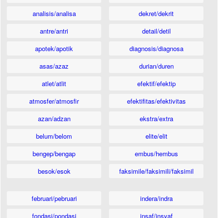
analisis/analisa
dekret/dekrit
antre/antri
detail/detil
apotek/apotik
diagnosis/diagnosa
asas/azaz
durian/duren
atlet/atlit
efektif/efektip
atmosfer/atmosfir
efektifitas/efektivitas
azan/adzan
ekstra/extra
belum/belom
elite/elit
bengep/bengap
embus/hembus
besok/esok
faksimile/faksimili/faksimil
februari/pebruari
indera/indra
fondasi/pondasi
insaf/insyaf