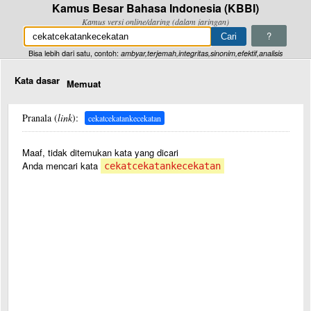
Kamus Besar Bahasa Indonesia (KBBI)
Kamus versi online/daring (dalam jaringan)
?
Bisa lebih dari satu, contoh:
ambyar,terjemah,integritas,sinonim,efektif,analisis
Kata dasar
Memuat
Pranala (
link
):
cekatcekatankecekatan
Maaf, tidak ditemukan kata yang dicari
Anda mencari kata
cekatcekatankecekatan