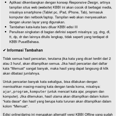
Aplikasi dikembangkan dengan konsep
Responsive Design
, artinya
tampilan situs web (
website
) KBBI ini akan cocok di berbagai media,
misalnya smartphone (Tablet pc, iPad, iPhone, Tab), termasuk
komputer dan netbook/laptop. Tampilan web akan menyesuaikan
dengan ukuran layar yang digunakan.
Tambahan kata-kata baru diluar KBBI edisi III
Penulisan singkatan di bagian definisi seperti misalnya: yg, dng, dl,
tt, dp, dr dan lainnya ditulis lengkap, tidak seperti yang terdapat di
KBBI PusatBahasa.
✔ Informasi Tambahan
Tidak semua hasil pencarian, terutama jika kata yang dicari terdiri dari 2
atau 3 huruf, akan ditampilkan semua. Jika hasil pencarian dari daftar
kata "Memuat" sangat banyak, maka hasil yang dapat langsung di klik
akan dibatasi jumlahnya.
Untuk pencarian banyak kata sekaligus, bisa dilakukan dengan
memisahkan masing-masing kata dengan tanda koma, misalnya:
(untuk mencari kata ajar, program dan
ajar,program,komputer
komputer). Jika ditemukan, hasil utama akan ditampilkan dalam kolom
"kata dasar" dan hasil yang berupa kata turunan akan ditampilkan dalam
kolom "Memuat".
Edisi online/daring ini merupakan alternatif versi KBBI Offline yang sudah