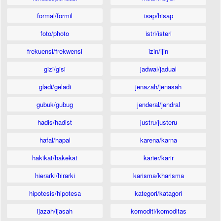
formal/formil
isap/hisap
foto/photo
istri/isteri
frekuensi/frekwensi
izin/ijin
gizi/gisi
jadwal/jadual
gladi/geladi
jenazah/jenasah
gubuk/gubug
jenderal/jendral
hadis/hadist
justru/justeru
hafal/hapal
karena/karna
hakikat/hakekat
karier/karir
hierarki/hirarki
karisma/kharisma
hipotesis/hipotesa
kategori/katagori
ijazah/ijasah
komoditi/komoditas