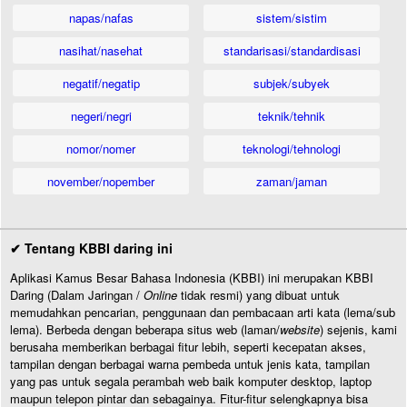
napas/nafas
sistem/sistim
nasihat/nasehat
standarisasi/standardisasi
negatif/negatip
subjek/subyek
negeri/negri
teknik/tehnik
nomor/nomer
teknologi/tehnologi
november/nopember
zaman/jaman
✔ Tentang KBBI daring ini
Aplikasi Kamus Besar Bahasa Indonesia (KBBI) ini merupakan KBBI
Daring (Dalam Jaringan /
Online
tidak resmi) yang dibuat untuk
memudahkan pencarian, penggunaan dan pembacaan arti kata (lema/sub
lema). Berbeda dengan beberapa situs web (laman/
website
) sejenis, kami
berusaha memberikan berbagai fitur lebih, seperti kecepatan akses,
tampilan dengan berbagai warna pembeda untuk jenis kata, tampilan
yang pas untuk segala perambah web baik komputer desktop, laptop
maupun telepon pintar dan sebagainya. Fitur-fitur selengkapnya bisa