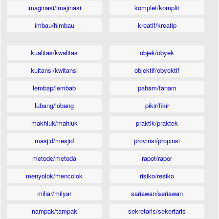
imaginasi/imajinasi
komplet/komplit
imbau/himbau
kreatif/kreatip
kualitas/kwalitas
objek/obyek
kuitansi/kwitansi
objektif/obyektif
lembap/lembab
paham/faham
lubang/lobang
pikir/fikir
makhluk/mahluk
praktik/praktek
masjid/mesjid
provinsi/propinsi
metode/metoda
rapot/rapor
menyolok/mencolok
risiko/resiko
miliar/milyar
sariawan/seriawan
nampak/tampak
sekretaris/sekertaris