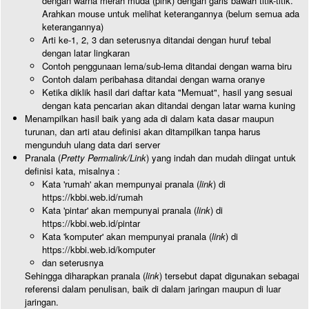
dengan warna merah muda (pink) dengan garis bawah titik-titik.
Arahkan mouse untuk melihat keterangannya (belum semua ada
keterangannya)
Arti ke-1, 2, 3 dan seterusnya ditandai dengan huruf tebal
dengan latar lingkaran
Contoh penggunaan lema/sub-lema ditandai dengan warna biru
Contoh dalam peribahasa ditandai dengan warna oranye
Ketika diklik hasil dari daftar kata "Memuat", hasil yang sesuai
dengan kata pencarian akan ditandai dengan latar warna kuning
Menampilkan hasil baik yang ada di dalam kata dasar maupun
turunan, dan arti atau definisi akan ditampilkan tanpa harus
mengunduh ulang data dari server
Pranala (
Pretty Permalink/Link
) yang indah dan mudah diingat untuk
definisi kata, misalnya :
Kata 'rumah' akan mempunyai pranala (
link
) di
https://kbbi.web.id/rumah
Kata 'pintar' akan mempunyai pranala (
link
) di
https://kbbi.web.id/pintar
Kata 'komputer' akan mempunyai pranala (
link
) di
https://kbbi.web.id/komputer
dan seterusnya
Sehingga diharapkan pranala (
link
) tersebut dapat digunakan sebagai
referensi dalam penulisan, baik di dalam jaringan maupun di luar
jaringan.