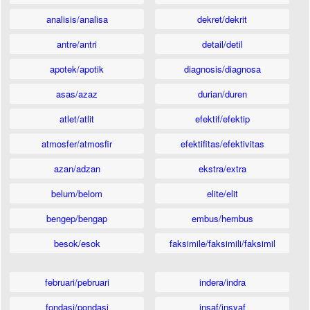
analisis/analisa
dekret/dekrit
antre/antri
detail/detil
apotek/apotik
diagnosis/diagnosa
asas/azaz
durian/duren
atlet/atlit
efektif/efektip
atmosfer/atmosfir
efektifitas/efektivitas
azan/adzan
ekstra/extra
belum/belom
elite/elit
bengep/bengap
embus/hembus
besok/esok
faksimile/faksimili/faksimil
februari/pebruari
indera/indra
fondasi/pondasi
insaf/insyaf