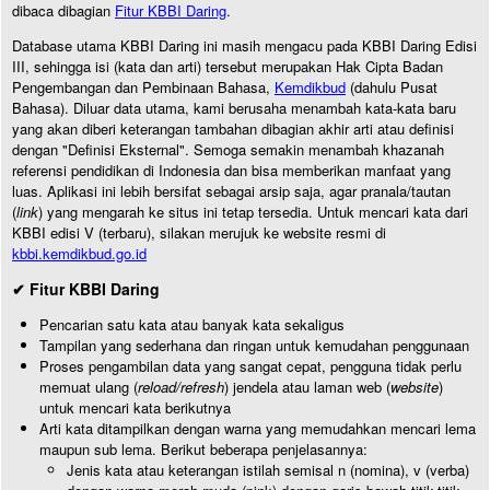
dibaca dibagian
Fitur KBBI Daring
.
Database utama KBBI Daring ini masih mengacu pada KBBI Daring Edisi
III, sehingga isi (kata dan arti) tersebut merupakan Hak Cipta Badan
Pengembangan dan Pembinaan Bahasa,
Kemdikbud
(dahulu Pusat
Bahasa). Diluar data utama, kami berusaha menambah kata-kata baru
yang akan diberi keterangan tambahan dibagian akhir arti atau definisi
dengan "Definisi Eksternal". Semoga semakin menambah khazanah
referensi pendidikan di Indonesia dan bisa memberikan manfaat yang
luas. Aplikasi ini lebih bersifat sebagai arsip saja, agar pranala/tautan
(
link
) yang mengarah ke situs ini tetap tersedia. Untuk mencari kata dari
KBBI edisi V (terbaru), silakan merujuk ke website resmi di
kbbi.kemdikbud.go.id
✔ Fitur KBBI Daring
Pencarian satu kata atau banyak kata sekaligus
Tampilan yang sederhana dan ringan untuk kemudahan penggunaan
Proses pengambilan data yang sangat cepat, pengguna tidak perlu
memuat ulang (
reload/refresh
) jendela atau laman web (
website
)
untuk mencari kata berikutnya
Arti kata ditampilkan dengan warna yang memudahkan mencari lema
maupun sub lema. Berikut beberapa penjelasannya:
Jenis kata atau keterangan istilah semisal n (nomina), v (verba)