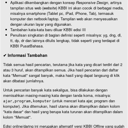
Aplikasi dikembangkan dengan konsep
Responsive Design
, artinya
tampilan situs web (
website
) KBBI ini akan cocok di berbagai media,
misalnya smartphone (Tablet pc, iPad, iPhone, Tab), termasuk
komputer dan netbook/laptop. Tampilan web akan menyesuaikan
dengan ukuran layar yang digunakan.
Tambahan kata-kata baru diluar KBBI edisi III
Penulisan singkatan di bagian definisi seperti misalnya: yg, dng, dl,
tt, dp, dr dan lainnya ditulis lengkap, tidak seperti yang terdapat di
KBBI PusatBahasa.
✔ Informasi Tambahan
Tidak semua hasil pencarian, terutama jika kata yang dicari terdiri dari 2
atau 3 huruf, akan ditampilkan semua. Jika hasil pencarian dari daftar
kata "Memuat" sangat banyak, maka hasil yang dapat langsung di klik
akan dibatasi jumlahnya.
Untuk pencarian banyak kata sekaligus, bisa dilakukan dengan
memisahkan masing-masing kata dengan tanda koma, misalnya:
(untuk mencari kata ajar, program dan
ajar,program,komputer
komputer). Jika ditemukan, hasil utama akan ditampilkan dalam kolom
"kata dasar" dan hasil yang berupa kata turunan akan ditampilkan dalam
kolom "Memuat".
Edisi online/daring ini merupakan alternatif versi KBBI Offline yang sudah