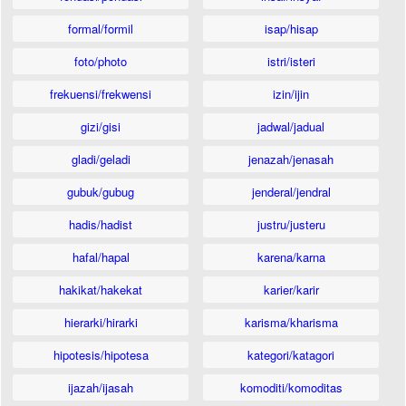
formal/formil
isap/hisap
foto/photo
istri/isteri
frekuensi/frekwensi
izin/ijin
gizi/gisi
jadwal/jadual
gladi/geladi
jenazah/jenasah
gubuk/gubug
jenderal/jendral
hadis/hadist
justru/justeru
hafal/hapal
karena/karna
hakikat/hakekat
karier/karir
hierarki/hirarki
karisma/kharisma
hipotesis/hipotesa
kategori/katagori
ijazah/ijasah
komoditi/komoditas