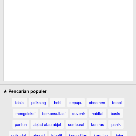
★ Pencarian populer
fobia
psikolog
hobi
sepupu
abdomen
terapi
mengoleksi
berkonsultasi
suvenir
habitat
basis
pantun
abjad-atau-abjat
semburat
kontras
panik
polkadot
absurd
kreatif
komoditas
karmina
jujur