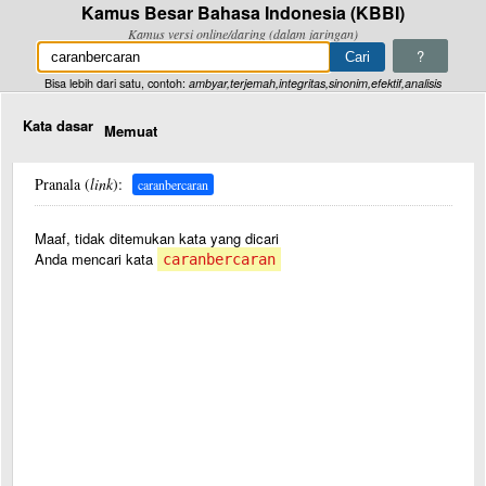
Kamus Besar Bahasa Indonesia (KBBI)
Kamus versi online/daring (dalam jaringan)
?
Bisa lebih dari satu, contoh:
ambyar,terjemah,integritas,sinonim,efektif,analisis
Kata dasar
Memuat
Pranala (
link
):
caranbercaran
Maaf, tidak ditemukan kata yang dicari
Anda mencari kata
caranbercaran