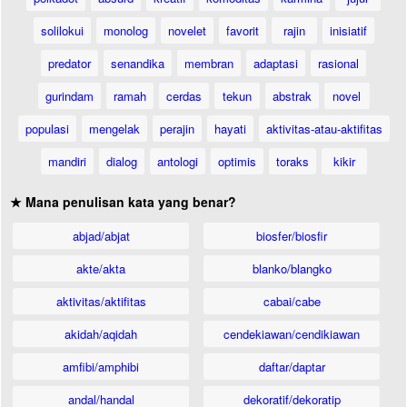
solilokui
monolog
novelet
favorit
rajin
inisiatif
predator
senandika
membran
adaptasi
rasional
gurindam
ramah
cerdas
tekun
abstrak
novel
populasi
mengelak
perajin
hayati
aktivitas-atau-aktifitas
mandiri
dialog
antologi
optimis
toraks
kikir
★ Mana penulisan kata yang benar?
abjad/abjat
biosfer/biosfir
akte/akta
blanko/blangko
aktivitas/aktifitas
cabai/cabe
akidah/aqidah
cendekiawan/cendikiawan
amfibi/amphibi
daftar/daptar
andal/handal
dekoratif/dekoratip