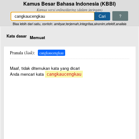
Kamus Besar Bahasa Indonesia (KBBI)
Kamus versi online/daring (dalam jaringan)
?
Bisa lebih dari satu, contoh:
ambyar,terjemah,integritas,sinonim,efektif,analisis
Kata dasar
Memuat
Pranala (
link
):
cangkaucengkau
Maaf, tidak ditemukan kata yang dicari
Anda mencari kata
cangkaucengkau