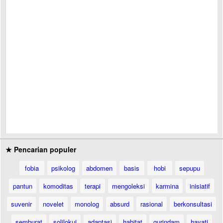
★ Pencarian populer
fobia
psikolog
abdomen
basis
hobi
sepupu
pantun
komoditas
terapi
mengoleksi
karmina
inisiatif
suvenir
novelet
monolog
absurd
rasional
berkonsultasi
semburat
solilokui
adaptasi
habitat
gurindam
hayati