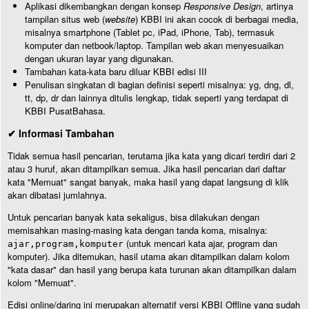
Aplikasi dikembangkan dengan konsep
Responsive Design
, artinya
tampilan situs web (
website
) KBBI ini akan cocok di berbagai media,
misalnya smartphone (Tablet pc, iPad, iPhone, Tab), termasuk
komputer dan netbook/laptop. Tampilan web akan menyesuaikan
dengan ukuran layar yang digunakan.
Tambahan kata-kata baru diluar KBBI edisi III
Penulisan singkatan di bagian definisi seperti misalnya: yg, dng, dl,
tt, dp, dr dan lainnya ditulis lengkap, tidak seperti yang terdapat di
KBBI PusatBahasa.
✔ Informasi Tambahan
Tidak semua hasil pencarian, terutama jika kata yang dicari terdiri dari 2
atau 3 huruf, akan ditampilkan semua. Jika hasil pencarian dari daftar
kata "Memuat" sangat banyak, maka hasil yang dapat langsung di klik
akan dibatasi jumlahnya.
Untuk pencarian banyak kata sekaligus, bisa dilakukan dengan
memisahkan masing-masing kata dengan tanda koma, misalnya:
(untuk mencari kata ajar, program dan
ajar,program,komputer
komputer). Jika ditemukan, hasil utama akan ditampilkan dalam kolom
"kata dasar" dan hasil yang berupa kata turunan akan ditampilkan dalam
kolom "Memuat".
Edisi online/daring ini merupakan alternatif versi KBBI Offline yang sudah