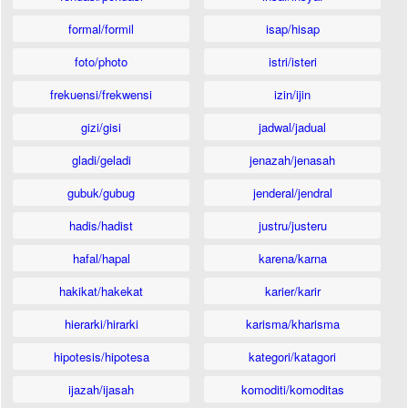
formal/formil
isap/hisap
foto/photo
istri/isteri
frekuensi/frekwensi
izin/ijin
gizi/gisi
jadwal/jadual
gladi/geladi
jenazah/jenasah
gubuk/gubug
jenderal/jendral
hadis/hadist
justru/justeru
hafal/hapal
karena/karna
hakikat/hakekat
karier/karir
hierarki/hirarki
karisma/kharisma
hipotesis/hipotesa
kategori/katagori
ijazah/ijasah
komoditi/komoditas