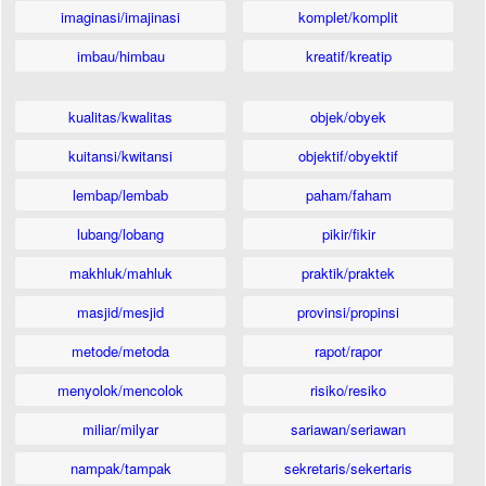
imaginasi/imajinasi
komplet/komplit
imbau/himbau
kreatif/kreatip
kualitas/kwalitas
objek/obyek
kuitansi/kwitansi
objektif/obyektif
lembap/lembab
paham/faham
lubang/lobang
pikir/fikir
makhluk/mahluk
praktik/praktek
masjid/mesjid
provinsi/propinsi
metode/metoda
rapot/rapor
menyolok/mencolok
risiko/resiko
miliar/milyar
sariawan/seriawan
nampak/tampak
sekretaris/sekertaris