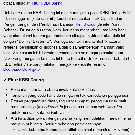
dibaca dibagian
Fitur KBBI Daring
.
Database utama KBBI Daring ini masih mengacu pada KBBI Daring Edisi
III, sehingga isi (kata dan arti) tersebut merupakan Hak Cipta Badan
Pengembangan dan Pembinaan Bahasa,
Kemdikbud
(dahulu Pusat
Bahasa). Diluar data utama, kami berusaha menambah kata-kata baru
yang akan diberi keterangan tambahan dibagian akhir arti atau definisi
dengan "Definisi Eksternal". Semoga semakin menambah khazanah
referensi pendidikan di Indonesia dan bisa memberikan manfaat yang
luas. Aplikasi ini lebih bersifat sebagai arsip saja, agar pranala/tautan
(
link
) yang mengarah ke situs ini tetap tersedia. Untuk mencari kata dari
KBBI edisi V (terbaru), silakan merujuk ke website resmi di
kbbi.kemdikbud.go.id
✔ Fitur KBBI Daring
Pencarian satu kata atau banyak kata sekaligus
Tampilan yang sederhana dan ringan untuk kemudahan penggunaan
Proses pengambilan data yang sangat cepat, pengguna tidak perlu
memuat ulang (
reload/refresh
) jendela atau laman web (
website
)
untuk mencari kata berikutnya
Arti kata ditampilkan dengan warna yang memudahkan mencari lema
maupun sub lema. Berikut beberapa penjelasannya:
Jenis kata atau keterangan istilah semisal n (nomina), v (verba)