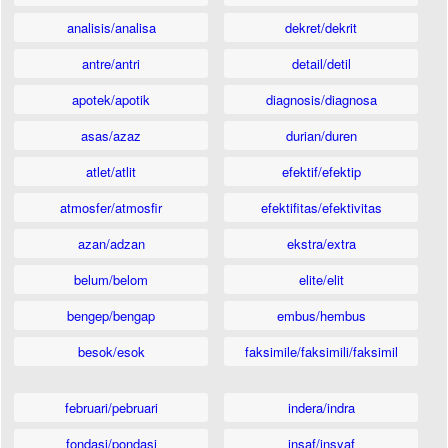
analisis/analisa
dekret/dekrit
antre/antri
detail/detil
apotek/apotik
diagnosis/diagnosa
asas/azaz
durian/duren
atlet/atlit
efektif/efektip
atmosfer/atmosfir
efektifitas/efektivitas
azan/adzan
ekstra/extra
belum/belom
elite/elit
bengep/bengap
embus/hembus
besok/esok
faksimile/faksimili/faksimil
februari/pebruari
indera/indra
fondasi/pondasi
insaf/insyaf