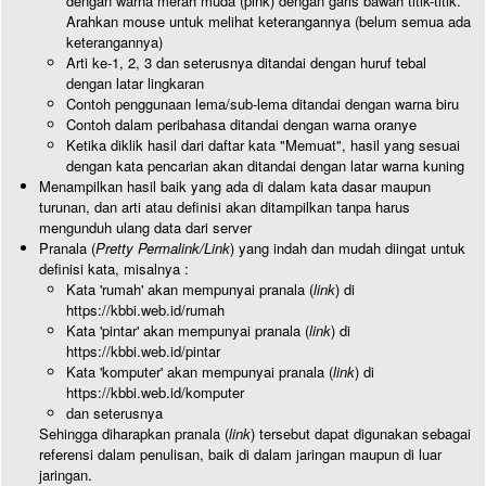
dengan warna merah muda (pink) dengan garis bawah titik-titik.
Arahkan mouse untuk melihat keterangannya (belum semua ada
keterangannya)
Arti ke-1, 2, 3 dan seterusnya ditandai dengan huruf tebal
dengan latar lingkaran
Contoh penggunaan lema/sub-lema ditandai dengan warna biru
Contoh dalam peribahasa ditandai dengan warna oranye
Ketika diklik hasil dari daftar kata "Memuat", hasil yang sesuai
dengan kata pencarian akan ditandai dengan latar warna kuning
Menampilkan hasil baik yang ada di dalam kata dasar maupun
turunan, dan arti atau definisi akan ditampilkan tanpa harus
mengunduh ulang data dari server
Pranala (
Pretty Permalink/Link
) yang indah dan mudah diingat untuk
definisi kata, misalnya :
Kata 'rumah' akan mempunyai pranala (
link
) di
https://kbbi.web.id/rumah
Kata 'pintar' akan mempunyai pranala (
link
) di
https://kbbi.web.id/pintar
Kata 'komputer' akan mempunyai pranala (
link
) di
https://kbbi.web.id/komputer
dan seterusnya
Sehingga diharapkan pranala (
link
) tersebut dapat digunakan sebagai
referensi dalam penulisan, baik di dalam jaringan maupun di luar
jaringan.