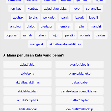
replikasi
kontras
abjad-atau-abjat
novel
senandika
abstrak
toraks
polkadot
panik
favorit
kreatif
antologi
dialog
predator
membran
rajin
mandiri
populasi
ramah
tekun
jujur
perajin
optimis
cerdas
mengelak
aktivitas-atau-aktifitas
★ Mana penulisan kata yang benar?
abjad/abjat
biosfer/biosfir
akte/akta
blanko/blangko
aktivitas/aktifitas
cabai/cabe
akidah/aqidah
cendekiawan/cendikiawan
amfibi/amphibi
daftar/daptar
andal/handal
dekoratif/dekoratip