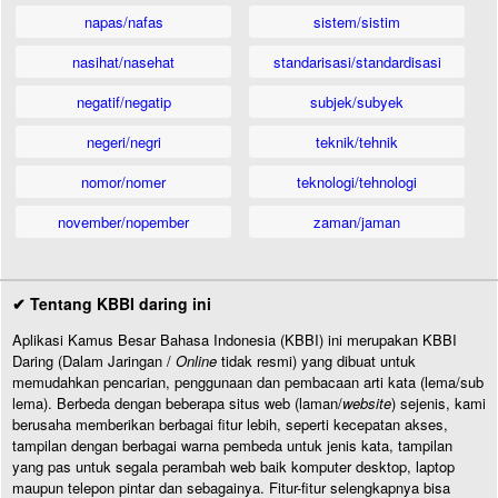
napas/nafas
sistem/sistim
nasihat/nasehat
standarisasi/standardisasi
negatif/negatip
subjek/subyek
negeri/negri
teknik/tehnik
nomor/nomer
teknologi/tehnologi
november/nopember
zaman/jaman
✔ Tentang KBBI daring ini
Aplikasi Kamus Besar Bahasa Indonesia (KBBI) ini merupakan KBBI
Daring (Dalam Jaringan /
Online
tidak resmi) yang dibuat untuk
memudahkan pencarian, penggunaan dan pembacaan arti kata (lema/sub
lema). Berbeda dengan beberapa situs web (laman/
website
) sejenis, kami
berusaha memberikan berbagai fitur lebih, seperti kecepatan akses,
tampilan dengan berbagai warna pembeda untuk jenis kata, tampilan
yang pas untuk segala perambah web baik komputer desktop, laptop
maupun telepon pintar dan sebagainya. Fitur-fitur selengkapnya bisa