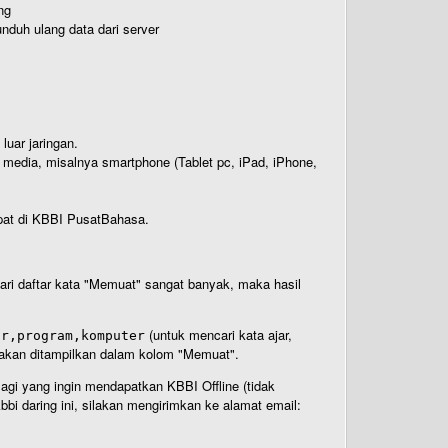
ng
nduh ulang data dari server
luar jaringan.
i media, misalnya smartphone (Tablet pc, iPad, iPhone,
rdapat di KBBI PusatBahasa.
 dari daftar kata "Memuat" sangat banyak, maka hasil
(untuk mencari kata ajar,
ar,program,komputer
n akan ditampilkan dalam kolom "Memuat".
Bagi yang ingin mendapatkan KBBI Offline (tidak
bi daring ini, silakan mengirimkan ke alamat email: