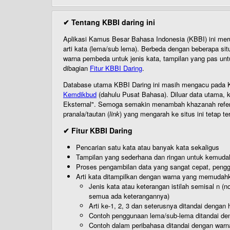
✔ Tentang KBBI daring ini
Aplikasi Kamus Besar Bahasa Indonesia (KBBI) ini me
arti kata (lema/sub lema). Berbeda dengan beberapa sit
warna pembeda untuk jenis kata, tampilan yang pas unt
dibagian
Fitur KBBI Daring
.
Database utama KBBI Daring ini masih mengacu pada KB
Kemdikbud
(dahulu Pusat Bahasa). Diluar data utama, k
Eksternal". Semoga semakin menambah khazanah referensi
pranala/tautan (
link
) yang mengarah ke situs ini tetap te
✔ Fitur KBBI Daring
Pencarian satu kata atau banyak kata sekaligus
Tampilan yang sederhana dan ringan untuk kemud
Proses pengambilan data yang sangat cepat, pengg
Arti kata ditampilkan dengan warna yang memudah
Jenis kata atau keterangan istilah semisal n (
semua ada keterangannya)
Arti ke-1, 2, 3 dan seterusnya ditandai dengan h
Contoh penggunaan lema/sub-lema ditandai den
Contoh dalam peribahasa ditandai dengan warn