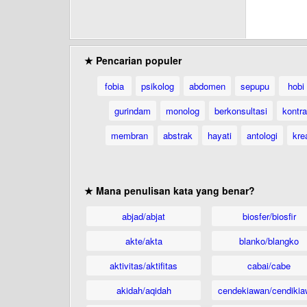
★ Pencarian populer
fobia
psikolog
abdomen
sepupu
hobi
gurindam
monolog
berkonsultasi
kontr
membran
abstrak
hayati
antologi
krea
★ Mana penulisan kata yang benar?
abjad/abjat
biosfer/biosfir
akte/akta
blanko/blangko
aktivitas/aktifitas
cabai/cabe
akidah/aqidah
cendekiawan/cendikia