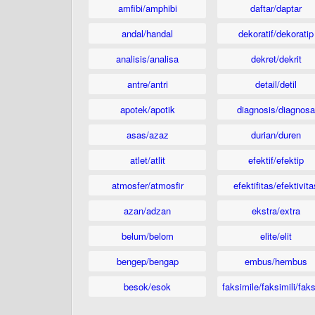
amfibi/amphibi
daftar/daptar
andal/handal
dekoratif/dekoratip
analisis/analisa
dekret/dekrit
antre/antri
detail/detil
apotek/apotik
diagnosis/diagnosa
asas/azaz
durian/duren
atlet/atlit
efektif/efektip
atmosfer/atmosfir
efektifitas/efektivita
azan/adzan
ekstra/extra
belum/belom
elite/elit
bengep/bengap
embus/hembus
besok/esok
faksimile/faksimili/faks