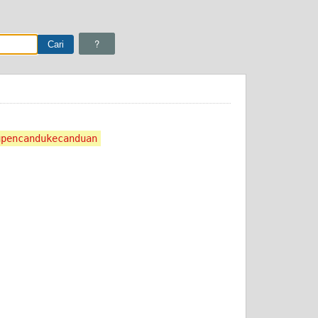
?
upencandukecanduan