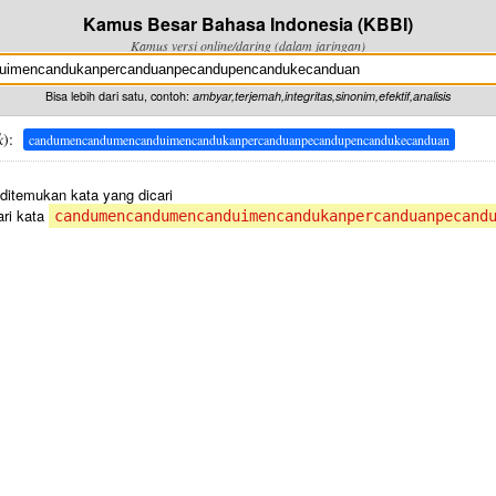
Kamus Besar Bahasa Indonesia (KBBI)
Kamus versi online/daring (dalam jaringan)
Bisa lebih dari satu, contoh:
ambyar,terjemah,integritas,sinonim,efektif,analisis
k
):
candumencandumencanduimencandukanpercanduanpecandupencandukecanduan
 ditemukan kata yang dicari
ri kata
candumencandumencanduimencandukanpercanduanpecand