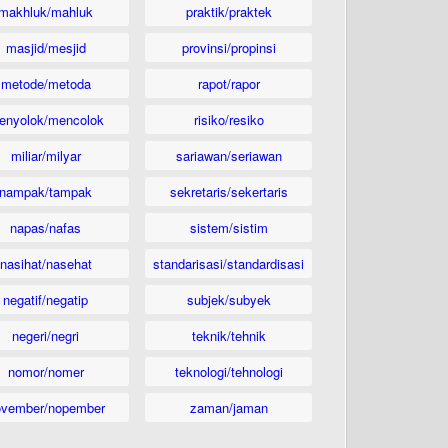
makhluk/mahluk
praktik/praktek
masjid/mesjid
provinsi/propinsi
metode/metoda
rapot/rapor
enyolok/mencolok
risiko/resiko
miliar/milyar
sariawan/seriawan
nampak/tampak
sekretaris/sekertaris
napas/nafas
sistem/sistim
nasihat/nasehat
standarisasi/standardisasi
negatif/negatip
subjek/subyek
negeri/negri
teknik/tehnik
nomor/nomer
teknologi/tehnologi
ovember/nopember
zaman/jaman