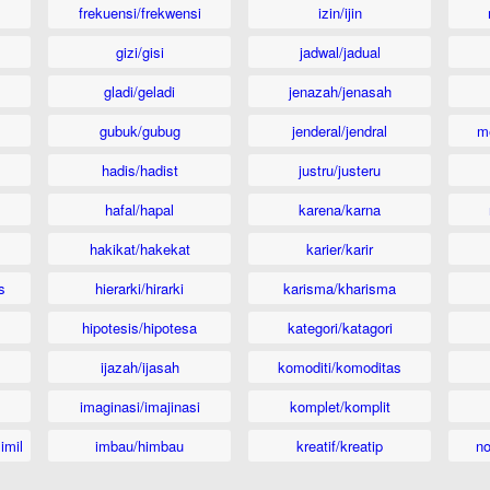
frekuensi/frekwensi
izin/ijin
gizi/gisi
jadwal/jadual
gladi/geladi
jenazah/jenasah
gubuk/gubug
jenderal/jendral
m
hadis/hadist
justru/justeru
hafal/hapal
karena/karna
hakikat/hakekat
karier/karir
s
hierarki/hirarki
karisma/kharisma
hipotesis/hipotesa
kategori/katagori
ijazah/ijasah
komoditi/komoditas
imaginasi/imajinasi
komplet/komplit
imil
imbau/himbau
kreatif/kreatip
n