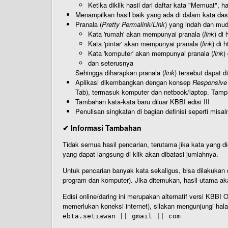
Ketika diklik hasil dari daftar kata "Memuat", 
Menampilkan hasil baik yang ada di dalam kata dasa
Pranala (
Pretty Permalink/Link
) yang indah dan muda
Kata 'rumah' akan mempunyai pranala (
link
) di
Kata 'pintar' akan mempunyai pranala (
link
) di 
Kata 'komputer' akan mempunyai pranala (
link
)
dan seterusnya
Sehingga diharapkan pranala (
link
) tersebut dapat d
Aplikasi dikembangkan dengan konsep
Responsive
Tab), termasuk komputer dan netbook/laptop. Tamp
Tambahan kata-kata baru diluar KBBI edisi III
Penulisan singkatan di bagian definisi seperti misal
✔ Informasi Tambahan
Tidak semua hasil pencarian, terutama jika kata yang di
yang dapat langsung di klik akan dibatasi jumlahnya.
Untuk pencarian banyak kata sekaligus, bisa dilakuk
program dan komputer). Jika ditemukan, hasil utama ak
Edisi online/daring ini merupakan alternatif versi KBB
memerlukan koneksi internet), silakan mengunjungi hal
ebta.setiawan || gmail || com