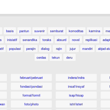
basis
pantun
suvenir
semburat
komoditas
karmina
me
as
inisiatif
senandika
toraks
absurd
novel
replikasi
adap
tif
populasi
perajin
dialog
rajin
jujur
mandiri
abjad-at
cerdas
tekun
deru
februari/pebruari
indera/indra
fondasi/pondasi
insaf/insyaf
formal/formil
isap/hisap
wan
foto/photo
istri/isteri