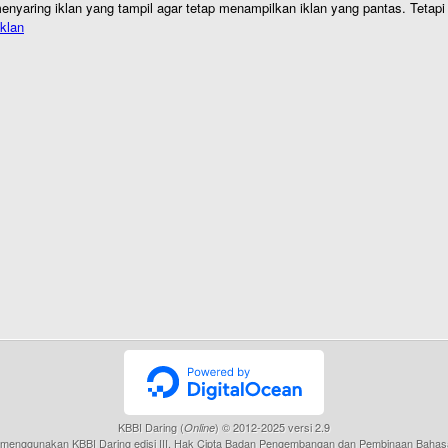
nyaring iklan yang tampil agar tetap menampilkan iklan yang pantas. Tetapi j
klan
KBBI Daring (
) © 2012-2025 versi 2.9
Online
menggunakan KBBI Daring edisi III, Hak Cipta Badan Pengembangan dan Pembinaan Bahas