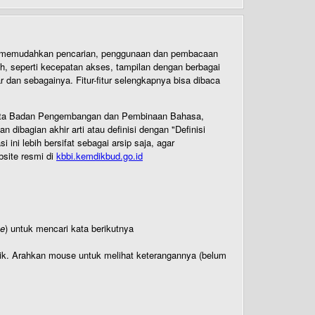
uk memudahkan pencarian, penggunaan dan pembacaan
ih, seperti kecepatan akses, tampilan dengan berbagai
dan sebagainya. Fitur-fitur selengkapnya bisa dibaca
 Cipta Badan Pengembangan dan Pembinaan Bahasa,
ibagian akhir arti atau definisi dengan "Definisi
ni lebih bersifat sebagai arsip saja, agar
bsite resmi di
kbbi.kemdikbud.go.id
te
) untuk mencari kata berikutnya
titik. Arahkan mouse untuk melihat keterangannya (belum