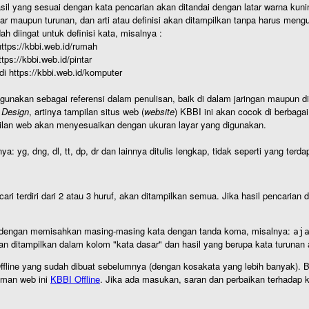
hasil yang sesuai dengan kata pencarian akan ditandai dengan latar warna kuni
r maupun turunan, dan arti atau definisi akan ditampilkan tanpa harus mengu
h diingat untuk definisi kata, misalnya :
 https://kbbi.web.id/rumah
https://kbbi.web.id/pintar
 di https://kbbi.web.id/komputer
igunakan sebagai referensi dalam penulisan, baik di dalam jaringan maupun di 
 Design
, artinya tampilan situs web (
website
) KBBI ini akan cocok di berbaga
ilan web akan menyesuaikan dengan ukuran layar yang digunakan.
nya: yg, dng, dl, tt, dp, dr dan lainnya ditulis lengkap, tidak seperti yang te
cari terdiri dari 2 atau 3 huruf, akan ditampilkan semua. Jika hasil pencarian
an dengan memisahkan masing-masing kata dengan tanda koma, misalnya:
aj
an ditampilkan dalam kolom "kata dasar" dan hasil yang berupa kata turuna
I Offline yang sudah dibuat sebelumnya (dengan kosakata yang lebih banyak). 
aman web ini
KBBI Offline
. Jika ada masukan, saran dan perbaikan terhadap kb