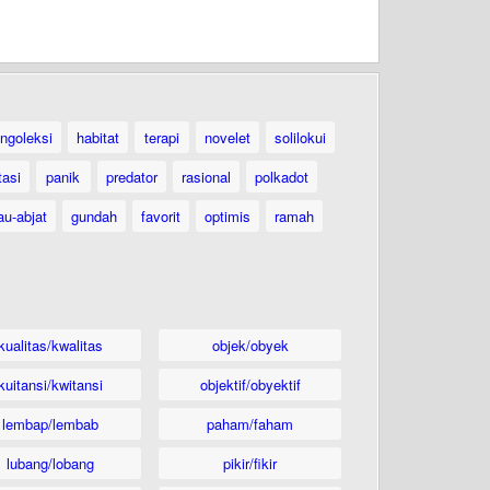
ngoleksi
habitat
terapi
novelet
solilokui
tasi
panik
predator
rasional
polkadot
au-abjat
gundah
favorit
optimis
ramah
kualitas/kwalitas
objek/obyek
kuitansi/kwitansi
objektif/obyektif
lembap/lembab
paham/faham
lubang/lobang
pikir/fikir