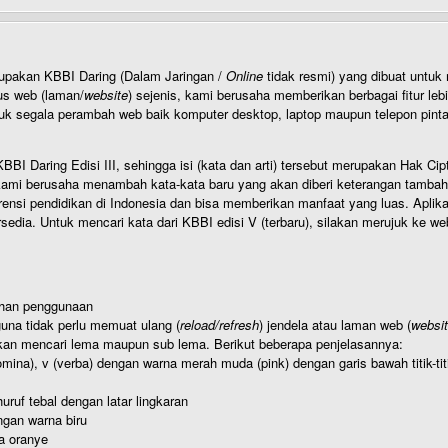
rupakan KBBI Daring (Dalam Jaringan /
Online
tidak resmi) yang dibuat unt
us web (laman/
website
) sejenis, kami berusaha memberikan berbagai fitur leb
uk segala perambah web baik komputer desktop, laptop maupun telepon pintar 
BI Daring Edisi III, sehingga isi (kata dan arti) tersebut merupakan Hak
ami berusaha menambah kata-kata baru yang akan diberi keterangan tambahan d
 pendidikan di Indonesia dan bisa memberikan manfaat yang luas. Aplikasi i
rsedia. Untuk mencari kata dari KBBI edisi V (terbaru), silakan merujuk ke we
ahan penggunaan
una tidak perlu memuat ulang (
reload/refresh
) jendela atau laman web (
websi
kan mencari lema maupun sub lema. Berikut beberapa penjelasannya:
nomina), v (verba) dengan warna merah muda (pink) dengan garis bawah titik-
uruf tebal dengan latar lingkaran
gan warna biru
a oranye