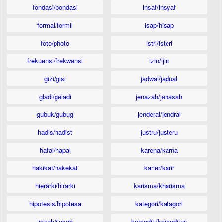
fondasi/pondasi
insaf/insyaf
formal/formil
isap/hisap
foto/photo
istri/isteri
frekuensi/frekwensi
izin/ijin
gizi/gisi
jadwal/jadual
gladi/geladi
jenazah/jenasah
gubuk/gubug
jenderal/jendral
hadis/hadist
justru/justeru
hafal/hapal
karena/karna
hakikat/hakekat
karier/karir
hierarki/hirarki
karisma/kharisma
hipotesis/hipotesa
kategori/katagori
ijazah/ijasah
komoditi/komoditas