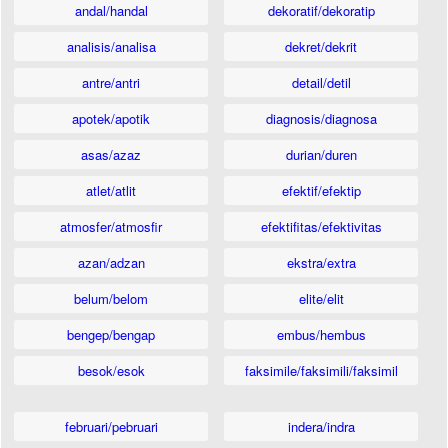
andal/handal
dekoratif/dekoratip
analisis/analisa
dekret/dekrit
antre/antri
detail/detil
apotek/apotik
diagnosis/diagnosa
asas/azaz
durian/duren
atlet/atlit
efektif/efektip
atmosfer/atmosfir
efektifitas/efektivitas
azan/adzan
ekstra/extra
belum/belom
elite/elit
bengep/bengap
embus/hembus
besok/esok
faksimile/faksimili/faksimil
februari/pebruari
indera/indra