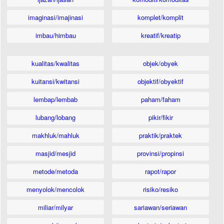
imaginasi/imajinasi
komplet/komplit
imbau/himbau
kreatif/kreatip
kualitas/kwalitas
objek/obyek
kuitansi/kwitansi
objektif/obyektif
lembap/lembab
paham/faham
lubang/lobang
pikir/fikir
makhluk/mahluk
praktik/praktek
masjid/mesjid
provinsi/propinsi
metode/metoda
rapot/rapor
menyolok/mencolok
risiko/resiko
miliar/milyar
sariawan/seriawan