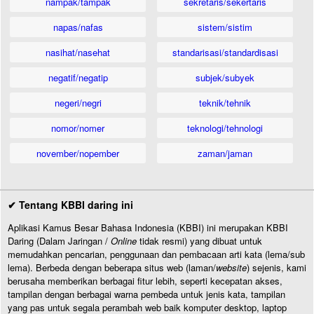
nampak/tampak
sekretaris/sekertaris
napas/nafas
sistem/sistim
nasihat/nasehat
standarisasi/standardisasi
negatif/negatip
subjek/subyek
negeri/negri
teknik/tehnik
nomor/nomer
teknologi/tehnologi
november/nopember
zaman/jaman
✔ Tentang KBBI daring ini
Aplikasi Kamus Besar Bahasa Indonesia (KBBI) ini merupakan KBBI
Daring (Dalam Jaringan /
Online
tidak resmi) yang dibuat untuk
memudahkan pencarian, penggunaan dan pembacaan arti kata (lema/sub
lema). Berbeda dengan beberapa situs web (laman/
website
) sejenis, kami
berusaha memberikan berbagai fitur lebih, seperti kecepatan akses,
tampilan dengan berbagai warna pembeda untuk jenis kata, tampilan
yang pas untuk segala perambah web baik komputer desktop, laptop