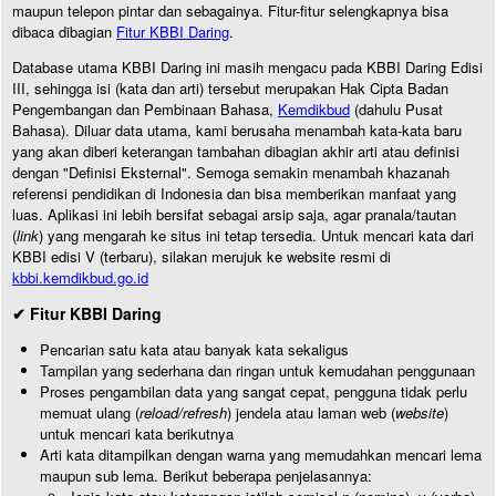
maupun telepon pintar dan sebagainya. Fitur-fitur selengkapnya bisa
dibaca dibagian
Fitur KBBI Daring
.
Database utama KBBI Daring ini masih mengacu pada KBBI Daring Edisi
III, sehingga isi (kata dan arti) tersebut merupakan Hak Cipta Badan
Pengembangan dan Pembinaan Bahasa,
Kemdikbud
(dahulu Pusat
Bahasa). Diluar data utama, kami berusaha menambah kata-kata baru
yang akan diberi keterangan tambahan dibagian akhir arti atau definisi
dengan "Definisi Eksternal". Semoga semakin menambah khazanah
referensi pendidikan di Indonesia dan bisa memberikan manfaat yang
luas. Aplikasi ini lebih bersifat sebagai arsip saja, agar pranala/tautan
(
link
) yang mengarah ke situs ini tetap tersedia. Untuk mencari kata dari
KBBI edisi V (terbaru), silakan merujuk ke website resmi di
kbbi.kemdikbud.go.id
✔ Fitur KBBI Daring
Pencarian satu kata atau banyak kata sekaligus
Tampilan yang sederhana dan ringan untuk kemudahan penggunaan
Proses pengambilan data yang sangat cepat, pengguna tidak perlu
memuat ulang (
reload/refresh
) jendela atau laman web (
website
)
untuk mencari kata berikutnya
Arti kata ditampilkan dengan warna yang memudahkan mencari lema
maupun sub lema. Berikut beberapa penjelasannya: