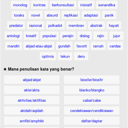
monolog
kontras
berkonsultasi
inisiatif
senandika
toraks
novel
absurd
replikasi
adaptasi
panik
predator
rasional
polkadot
membran
abstrak
hayati
antologi
kreatif
populasi
perajin
dialog
rajin
jujur
mandiri
abjad-atau-abjat
gundah
favorit
ramah
cerdas
optimis
tekun
deru
★ Mana penulisan kata yang benar?
abjad/abjat
biosfer/biosfir
akte/akta
blanko/blangko
aktivitas/aktifitas
cabai/cabe
akidah/aqidah
cendekiawan/cendikiawan
amfibi/amphibi
daftar/daptar