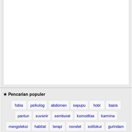
★ Pencarian populer
fobia
psikolog
abdomen
sepupu
hobi
basis
pantun
suvenir
semburat
komoditas
karmina
mengoleksi
habitat
terapi
novelet
solilokui
gurindam