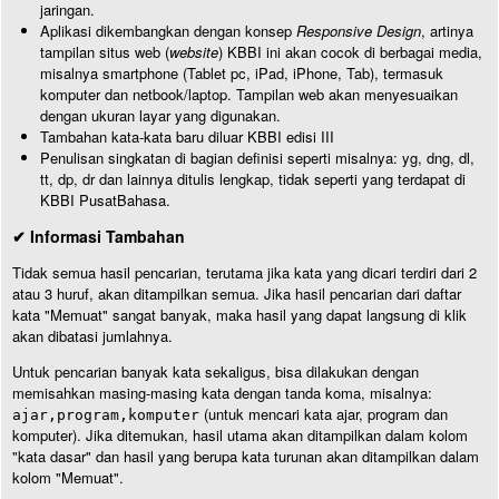
jaringan.
Aplikasi dikembangkan dengan konsep
Responsive Design
, artinya
tampilan situs web (
website
) KBBI ini akan cocok di berbagai media,
misalnya smartphone (Tablet pc, iPad, iPhone, Tab), termasuk
komputer dan netbook/laptop. Tampilan web akan menyesuaikan
dengan ukuran layar yang digunakan.
Tambahan kata-kata baru diluar KBBI edisi III
Penulisan singkatan di bagian definisi seperti misalnya: yg, dng, dl,
tt, dp, dr dan lainnya ditulis lengkap, tidak seperti yang terdapat di
KBBI PusatBahasa.
✔ Informasi Tambahan
Tidak semua hasil pencarian, terutama jika kata yang dicari terdiri dari 2
atau 3 huruf, akan ditampilkan semua. Jika hasil pencarian dari daftar
kata "Memuat" sangat banyak, maka hasil yang dapat langsung di klik
akan dibatasi jumlahnya.
Untuk pencarian banyak kata sekaligus, bisa dilakukan dengan
memisahkan masing-masing kata dengan tanda koma, misalnya:
(untuk mencari kata ajar, program dan
ajar,program,komputer
komputer). Jika ditemukan, hasil utama akan ditampilkan dalam kolom
"kata dasar" dan hasil yang berupa kata turunan akan ditampilkan dalam
kolom "Memuat".