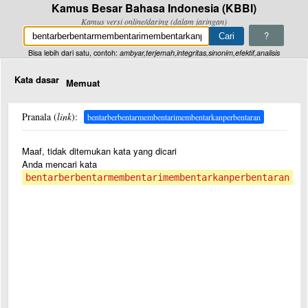
Kamus Besar Bahasa Indonesia (KBBI)
Kamus versi online/daring (dalam jaringan)
?
Bisa lebih dari satu, contoh:
ambyar,terjemah,integritas,sinonim,efektif,analisis
Kata dasar
Memuat
Pranala (
link
):
bentarberbentarmembentarimembentarkanperbentaran
Maaf, tidak ditemukan kata yang dicari
Anda mencari kata
bentarberbentarmembentarimembentarkanperbentaran