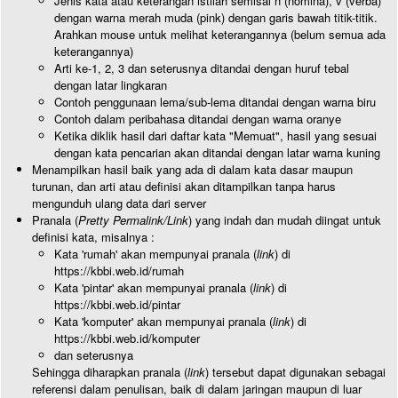
Jenis kata atau keterangan istilah semisal n (nomina), v (verba)
dengan warna merah muda (pink) dengan garis bawah titik-titik.
Arahkan mouse untuk melihat keterangannya (belum semua ada
keterangannya)
Arti ke-1, 2, 3 dan seterusnya ditandai dengan huruf tebal
dengan latar lingkaran
Contoh penggunaan lema/sub-lema ditandai dengan warna biru
Contoh dalam peribahasa ditandai dengan warna oranye
Ketika diklik hasil dari daftar kata "Memuat", hasil yang sesuai
dengan kata pencarian akan ditandai dengan latar warna kuning
Menampilkan hasil baik yang ada di dalam kata dasar maupun
turunan, dan arti atau definisi akan ditampilkan tanpa harus
mengunduh ulang data dari server
Pranala (
Pretty Permalink/Link
) yang indah dan mudah diingat untuk
definisi kata, misalnya :
Kata 'rumah' akan mempunyai pranala (
link
) di
https://kbbi.web.id/rumah
Kata 'pintar' akan mempunyai pranala (
link
) di
https://kbbi.web.id/pintar
Kata 'komputer' akan mempunyai pranala (
link
) di
https://kbbi.web.id/komputer
dan seterusnya
Sehingga diharapkan pranala (
link
) tersebut dapat digunakan sebagai
referensi dalam penulisan, baik di dalam jaringan maupun di luar