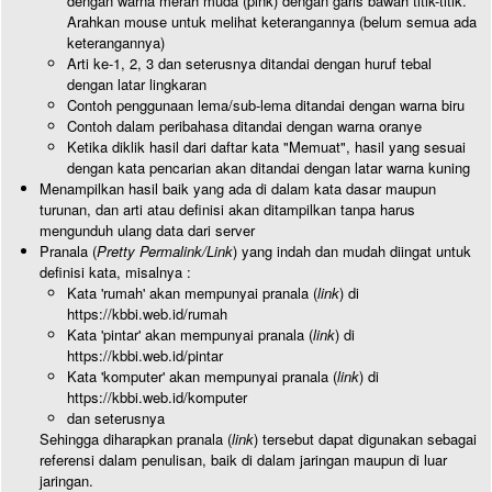
dengan warna merah muda (pink) dengan garis bawah titik-titik.
Arahkan mouse untuk melihat keterangannya (belum semua ada
keterangannya)
Arti ke-1, 2, 3 dan seterusnya ditandai dengan huruf tebal
dengan latar lingkaran
Contoh penggunaan lema/sub-lema ditandai dengan warna biru
Contoh dalam peribahasa ditandai dengan warna oranye
Ketika diklik hasil dari daftar kata "Memuat", hasil yang sesuai
dengan kata pencarian akan ditandai dengan latar warna kuning
Menampilkan hasil baik yang ada di dalam kata dasar maupun
turunan, dan arti atau definisi akan ditampilkan tanpa harus
mengunduh ulang data dari server
Pranala (
Pretty Permalink/Link
) yang indah dan mudah diingat untuk
definisi kata, misalnya :
Kata 'rumah' akan mempunyai pranala (
link
) di
https://kbbi.web.id/rumah
Kata 'pintar' akan mempunyai pranala (
link
) di
https://kbbi.web.id/pintar
Kata 'komputer' akan mempunyai pranala (
link
) di
https://kbbi.web.id/komputer
dan seterusnya
Sehingga diharapkan pranala (
link
) tersebut dapat digunakan sebagai
referensi dalam penulisan, baik di dalam jaringan maupun di luar
jaringan.