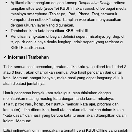
Aplikasi dikembangkan dengan konsep
Responsive Design
, artinya
tampilan situs web (
website
) KBBI ini akan cocok di berbagai media,
misalnya smartphone (Tablet pc, iPad, iPhone, Tab), termasuk
komputer dan netbook/laptop. Tampilan web akan menyesuaikan
dengan ukuran layar yang digunakan.
Tambahan kata-kata baru diluar KBBI edisi III
Penulisan singkatan di bagian definisi seperti misalnya: yg, dng, dl,
tt, dp, dr dan lainnya ditulis lengkap, tidak seperti yang terdapat di
KBBI PusatBahasa.
✔ Informasi Tambahan
Tidak semua hasil pencarian, terutama jika kata yang dicari terdiri dari 2
atau 3 huruf, akan ditampilkan semua. Jika hasil pencarian dari daftar
kata "Memuat" sangat banyak, maka hasil yang dapat langsung di klik
akan dibatasi jumlahnya.
Untuk pencarian banyak kata sekaligus, bisa dilakukan dengan
memisahkan masing-masing kata dengan tanda koma, misalnya:
(untuk mencari kata ajar, program dan
ajar,program,komputer
komputer). Jika ditemukan, hasil utama akan ditampilkan dalam kolom
"kata dasar" dan hasil yang berupa kata turunan akan ditampilkan dalam
kolom "Memuat".
Edisi online/daring ini merupakan alternatif versi KBBI Offline yang sudah