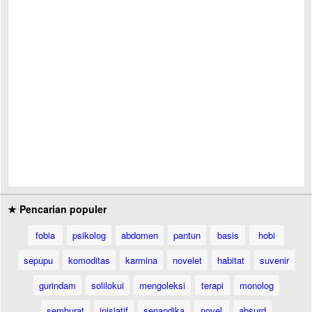
★ Pencarian populer
fobia
psikolog
abdomen
pantun
basis
hobi
sepupu
komoditas
karmina
novelet
habitat
suvenir
gurindam
solilokui
mengoleksi
terapi
monolog
semburat
inisiatif
senandika
novel
absurd