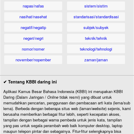
napas/nafas
sistem/sistim
nasihat/nasehat
standarisasi/standardisasi
negatif/negatip
subjek/subyek
negeri/negri
teknik/tehnik
nomor/nomer
teknologi/tehnologi
november/nopember
zaman/jaman
✔ Tentang KBBI daring ini
Aplikasi Kamus Besar Bahasa Indonesia (KBBI) ini merupakan KBBI
Daring (Dalam Jaringan /
Online
tidak resmi) yang dibuat untuk
memudahkan pencarian, penggunaan dan pembacaan arti kata (lema/sub
lema). Berbeda dengan beberapa situs web (laman/
website
) sejenis, kami
berusaha memberikan berbagai fitur lebih, seperti kecepatan akses,
tampilan dengan berbagai warna pembeda untuk jenis kata, tampilan
yang pas untuk segala perambah web baik komputer desktop, laptop
maupun telepon pintar dan sebagainya. Fitur-fitur selengkapnya bisa