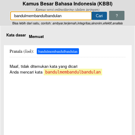
Kamus Besar Bahasa Indonesia (KBBI)
Kamus versi online/daring (dalam jaringan)
?
Bisa lebih dari satu, contoh:
ambyar,terjemah,integritas,sinonim,efektif,analisis
Kata dasar
Memuat
Pranala (
link
):
bandulmembandulbandulan
Maaf, tidak ditemukan kata yang dicari
Anda mencari kata
bandulmembandulbandulan