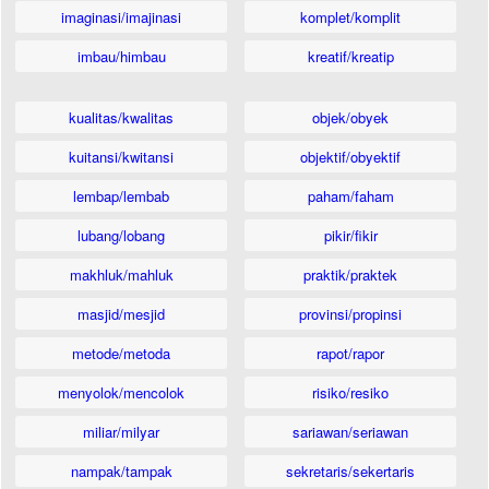
imaginasi/imajinasi
komplet/komplit
imbau/himbau
kreatif/kreatip
kualitas/kwalitas
objek/obyek
kuitansi/kwitansi
objektif/obyektif
lembap/lembab
paham/faham
lubang/lobang
pikir/fikir
makhluk/mahluk
praktik/praktek
masjid/mesjid
provinsi/propinsi
metode/metoda
rapot/rapor
menyolok/mencolok
risiko/resiko
miliar/milyar
sariawan/seriawan
nampak/tampak
sekretaris/sekertaris