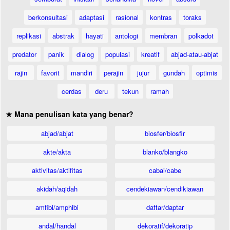
berkonsultasi
adaptasi
rasional
kontras
toraks
replikasi
abstrak
hayati
antologi
membran
polkadot
predator
panik
dialog
populasi
kreatif
abjad-atau-abjat
rajin
favorit
mandiri
perajin
jujur
gundah
optimis
cerdas
deru
tekun
ramah
★ Mana penulisan kata yang benar?
abjad/abjat
biosfer/biosfir
akte/akta
blanko/blangko
aktivitas/aktifitas
cabai/cabe
akidah/aqidah
cendekiawan/cendikiawan
amfibi/amphibi
daftar/daptar
andal/handal
dekoratif/dekoratip