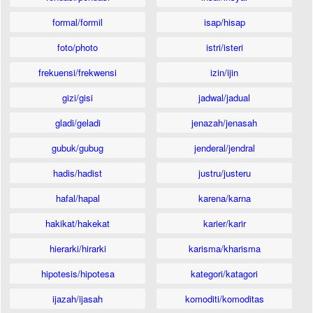
formal/formil
isap/hisap
foto/photo
istri/isteri
frekuensi/frekwensi
izin/ijin
gizi/gisi
jadwal/jadual
gladi/geladi
jenazah/jenasah
gubuk/gubug
jenderal/jendral
hadis/hadist
justru/justeru
hafal/hapal
karena/karna
hakikat/hakekat
karier/karir
hierarki/hirarki
karisma/kharisma
hipotesis/hipotesa
kategori/katagori
ijazah/ijasah
komoditi/komoditas