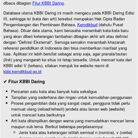
dibaca dibagian
Fitur KBBI Daring
.
Database utama KBBI Daring ini masih mengacu pada KBBI Daring Edisi
III, sehingga isi (kata dan arti) tersebut merupakan Hak Cipta Badan
Pengembangan dan Pembinaan Bahasa,
Kemdikbud
(dahulu Pusat
Bahasa). Diluar data utama, kami berusaha menambah kata-kata baru
yang akan diberi keterangan tambahan dibagian akhir arti atau definisi
dengan "Definisi Eksternal". Semoga semakin menambah khazanah
referensi pendidikan di Indonesia dan bisa memberikan manfaat yang
luas. Aplikasi ini lebih bersifat sebagai arsip saja, agar pranala/tautan
(
link
) yang mengarah ke situs ini tetap tersedia. Untuk mencari kata dari
KBBI edisi V (terbaru), silakan merujuk ke website resmi di
kbbi.kemdikbud.go.id
✔ Fitur KBBI Daring
Pencarian satu kata atau banyak kata sekaligus
Tampilan yang sederhana dan ringan untuk kemudahan penggunaan
Proses pengambilan data yang sangat cepat, pengguna tidak perlu
memuat ulang (
reload/refresh
) jendela atau laman web (
website
)
untuk mencari kata berikutnya
Arti kata ditampilkan dengan warna yang memudahkan mencari lema
maupun sub lema. Berikut beberapa penjelasannya:
Jenis kata atau keterangan istilah semisal n (nomina), v (verba)