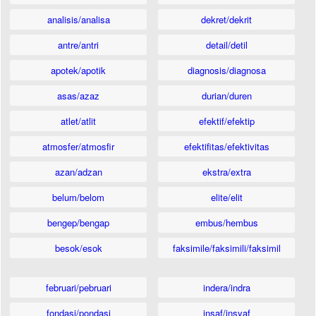
analisis/analisa
dekret/dekrit
antre/antri
detail/detil
apotek/apotik
diagnosis/diagnosa
asas/azaz
durian/duren
atlet/atlit
efektif/efektip
atmosfer/atmosfir
efektifitas/efektivitas
azan/adzan
ekstra/extra
belum/belom
elite/elit
bengep/bengap
embus/hembus
besok/esok
faksimile/faksimili/faksimil
februari/pebruari
indera/indra
fondasi/pondasi
insaf/insyaf