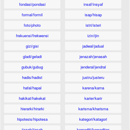
fondasi/pondasi
insaf/insyaf
formal/formil
isap/hisap
foto/photo
istri/isteri
frekuensi/frekwensi
izin/ijin
gizi/gisi
jadwal/jadual
gladi/geladi
jenazah/jenasah
gubuk/gubug
jenderal/jendral
hadis/hadist
justru/justeru
hafal/hapal
karena/karna
hakikat/hakekat
karier/karir
hierarki/hirarki
karisma/kharisma
hipotesis/hipotesa
kategori/katagori
ijazah/ijasah
komoditi/komoditas