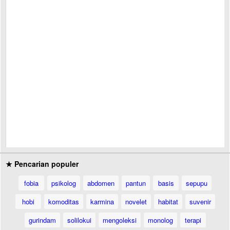
★ Pencarian populer
fobia
psikolog
abdomen
pantun
basis
sepupu
hobi
komoditas
karmina
novelet
habitat
suvenir
gurindam
solilokui
mengoleksi
monolog
terapi