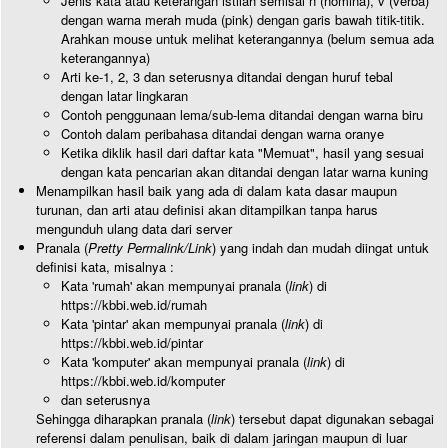
Jenis kata atau keterangan istilah semisal n (nomina), v (verba)
dengan warna merah muda (pink) dengan garis bawah titik-titik.
Arahkan mouse untuk melihat keterangannya (belum semua ada
keterangannya)
Arti ke-1, 2, 3 dan seterusnya ditandai dengan huruf tebal
dengan latar lingkaran
Contoh penggunaan lema/sub-lema ditandai dengan warna biru
Contoh dalam peribahasa ditandai dengan warna oranye
Ketika diklik hasil dari daftar kata "Memuat", hasil yang sesuai
dengan kata pencarian akan ditandai dengan latar warna kuning
Menampilkan hasil baik yang ada di dalam kata dasar maupun
turunan, dan arti atau definisi akan ditampilkan tanpa harus
mengunduh ulang data dari server
Pranala (
Pretty Permalink/Link
) yang indah dan mudah diingat untuk
definisi kata, misalnya :
Kata 'rumah' akan mempunyai pranala (
link
) di
https://kbbi.web.id/rumah
Kata 'pintar' akan mempunyai pranala (
link
) di
https://kbbi.web.id/pintar
Kata 'komputer' akan mempunyai pranala (
link
) di
https://kbbi.web.id/komputer
dan seterusnya
Sehingga diharapkan pranala (
link
) tersebut dapat digunakan sebagai
referensi dalam penulisan, baik di dalam jaringan maupun di luar