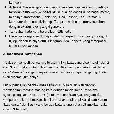
jaringan.
Aplikasi dikembangkan dengan konsep
Responsive Design
, artinya
tampilan situs web (
website
) KBBI ini akan cocok di berbagai media,
misalnya smartphone (Tablet pc, iPad, iPhone, Tab), termasuk
komputer dan netbook/laptop. Tampilan web akan menyesuaikan
dengan ukuran layar yang digunakan.
Tambahan kata-kata baru diluar KBBI edisi III
Penulisan singkatan di bagian definisi seperti misalnya: yg, dng, dl,
tt, dp, dr dan lainnya ditulis lengkap, tidak seperti yang terdapat di
KBBI PusatBahasa.
✔ Informasi Tambahan
Tidak semua hasil pencarian, terutama jika kata yang dicari terdiri dari 2
atau 3 huruf, akan ditampilkan semua. Jika hasil pencarian dari daftar
kata "Memuat" sangat banyak, maka hasil yang dapat langsung di klik
akan dibatasi jumlahnya.
Untuk pencarian banyak kata sekaligus, bisa dilakukan dengan
memisahkan masing-masing kata dengan tanda koma, misalnya:
(untuk mencari kata ajar, program dan
ajar,program,komputer
komputer). Jika ditemukan, hasil utama akan ditampilkan dalam kolom
"kata dasar" dan hasil yang berupa kata turunan akan ditampilkan dalam
kolom "Memuat".