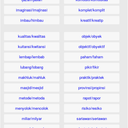
imaginasi/imajinasi
komplet/komplit
imbau/himbau
kreatif/kreatip
kualitas/kwalitas
objek/obyek
kuitansi/kwitansi
objektif/obyektif
lembap/lembab
paham/faham
lubang/lobang
pikir/fikir
makhluk/mahluk
praktik/praktek
masjid/mesjid
provinsi/propinsi
metode/metoda
rapot/rapor
menyolok/mencolok
risiko/resiko
miliar/milyar
sariawan/seriawan