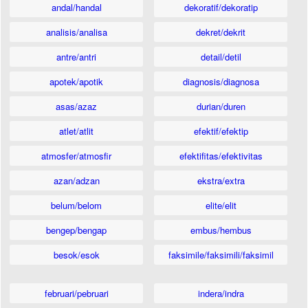
andal/handal
dekoratif/dekoratip
analisis/analisa
dekret/dekrit
antre/antri
detail/detil
apotek/apotik
diagnosis/diagnosa
asas/azaz
durian/duren
atlet/atlit
efektif/efektip
atmosfer/atmosfir
efektifitas/efektivitas
azan/adzan
ekstra/extra
belum/belom
elite/elit
bengep/bengap
embus/hembus
besok/esok
faksimile/faksimili/faksimil
februari/pebruari
indera/indra