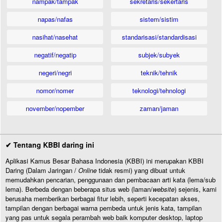
nampak/tampak
sekretaris/sekertaris
napas/nafas
sistem/sistim
nasihat/nasehat
standarisasi/standardisasi
negatif/negatip
subjek/subyek
negeri/negri
teknik/tehnik
nomor/nomer
teknologi/tehnologi
november/nopember
zaman/jaman
✔ Tentang KBBI daring ini
Aplikasi Kamus Besar Bahasa Indonesia (KBBI) ini merupakan KBBI
Daring (Dalam Jaringan /
Online
tidak resmi) yang dibuat untuk
memudahkan pencarian, penggunaan dan pembacaan arti kata (lema/sub
lema). Berbeda dengan beberapa situs web (laman/
website
) sejenis, kami
berusaha memberikan berbagai fitur lebih, seperti kecepatan akses,
tampilan dengan berbagai warna pembeda untuk jenis kata, tampilan
yang pas untuk segala perambah web baik komputer desktop, laptop