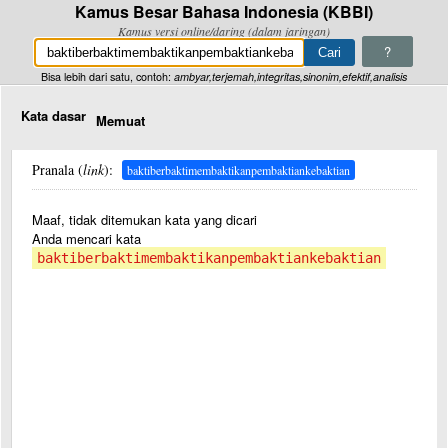
Kamus Besar Bahasa Indonesia (KBBI)
Kamus versi online/daring (dalam jaringan)
?
Bisa lebih dari satu, contoh:
ambyar,terjemah,integritas,sinonim,efektif,analisis
Kata dasar
Memuat
Pranala (
link
):
baktiberbaktimembaktikanpembaktiankebaktian
Maaf, tidak ditemukan kata yang dicari
Anda mencari kata
baktiberbaktimembaktikanpembaktiankebaktian