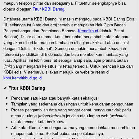
maupun telepon pintar dan sebagainya. Fitur-fitur selengkapnya bisa
dibaca dibagian
Fitur KBBI Daring
.
Database utama KBBI Daring ini masih mengacu pada KBBI Daring Edisi
III, sehingga isi (kata dan arti) tersebut merupakan Hak Cipta Badan
Pengembangan dan Pembinaan Bahasa,
Kemdikbud
(dahulu Pusat
Bahasa). Diluar data utama, kami berusaha menambah kata-kata baru
yang akan diberi keterangan tambahan dibagian akhir arti atau definisi
dengan "Definisi Eksternal". Semoga semakin menambah khazanah
referensi pendidikan di Indonesia dan bisa memberikan manfaat yang
luas. Aplikasi ini lebih bersifat sebagai arsip saja, agar pranala/tautan
(
link
) yang mengarah ke situs ini tetap tersedia. Untuk mencari kata dari
KBBI edisi V (terbaru), silakan merujuk ke website resmi di
kbbi.kemdikbud.go.id
✔ Fitur KBBI Daring
Pencarian satu kata atau banyak kata sekaligus
Tampilan yang sederhana dan ringan untuk kemudahan penggunaan
Proses pengambilan data yang sangat cepat, pengguna tidak perlu
memuat ulang (
reload/refresh
) jendela atau laman web (
website
)
untuk mencari kata berikutnya
Arti kata ditampilkan dengan warna yang memudahkan mencari lema
maupun sub lema. Berikut beberapa penjelasannya: