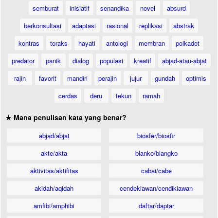
semburat
inisiatif
senandika
novel
absurd
berkonsultasi
adaptasi
rasional
replikasi
abstrak
kontras
toraks
hayati
antologi
membran
polkadot
predator
panik
dialog
populasi
kreatif
abjad-atau-abjat
rajin
favorit
mandiri
perajin
jujur
gundah
optimis
cerdas
deru
tekun
ramah
★ Mana penulisan kata yang benar?
abjad/abjat
biosfer/biosfir
akte/akta
blanko/blangko
aktivitas/aktifitas
cabai/cabe
akidah/aqidah
cendekiawan/cendikiawan
amfibi/amphibi
daftar/daptar