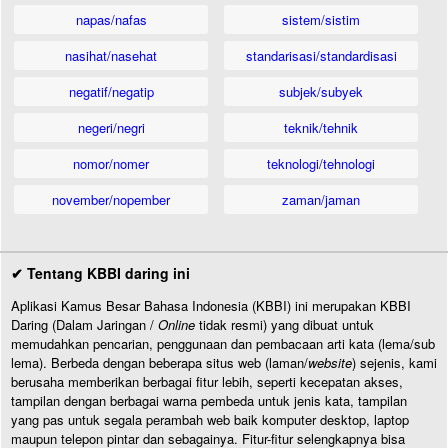
napas/nafas
sistem/sistim
nasihat/nasehat
standarisasi/standardisasi
negatif/negatip
subjek/subyek
negeri/negri
teknik/tehnik
nomor/nomer
teknologi/tehnologi
november/nopember
zaman/jaman
✔ Tentang KBBI daring ini
Aplikasi Kamus Besar Bahasa Indonesia (KBBI) ini merupakan KBBI
Daring (Dalam Jaringan /
Online
tidak resmi) yang dibuat untuk
memudahkan pencarian, penggunaan dan pembacaan arti kata (lema/sub
lema). Berbeda dengan beberapa situs web (laman/
website
) sejenis, kami
berusaha memberikan berbagai fitur lebih, seperti kecepatan akses,
tampilan dengan berbagai warna pembeda untuk jenis kata, tampilan
yang pas untuk segala perambah web baik komputer desktop, laptop
maupun telepon pintar dan sebagainya. Fitur-fitur selengkapnya bisa