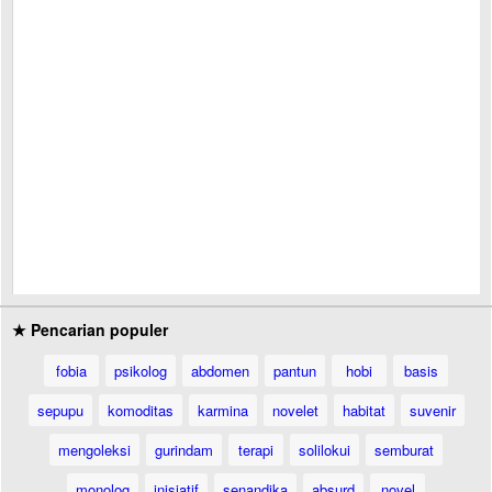
★ Pencarian populer
fobia
psikolog
abdomen
pantun
hobi
basis
sepupu
komoditas
karmina
novelet
habitat
suvenir
mengoleksi
gurindam
terapi
solilokui
semburat
monolog
inisiatif
senandika
absurd
novel