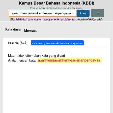
Kamus Besar Bahasa Indonesia (KBBI)
Kamus versi online/daring (dalam jaringan)
?
Bisa lebih dari satu, contoh:
ambyar,terjemah,integritas,sinonim,efektif,analisis
Kata dasar
Memuat
Pranala (
link
):
awammengawamkankeawamanpengawam
Maaf, tidak ditemukan kata yang dicari
Anda mencari kata
awammengawamkankeawamanpengawam