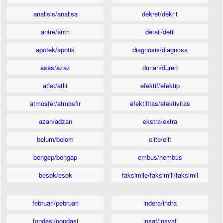
analisis/analisa
dekret/dekrit
antre/antri
detail/detil
apotek/apotik
diagnosis/diagnosa
asas/azaz
durian/duren
atlet/atlit
efektif/efektip
atmosfer/atmosfir
efektifitas/efektivitas
azan/adzan
ekstra/extra
belum/belom
elite/elit
bengep/bengap
embus/hembus
besok/esok
faksimile/faksimili/faksimil
februari/pebruari
indera/indra
fondasi/pondasi
insaf/insyaf