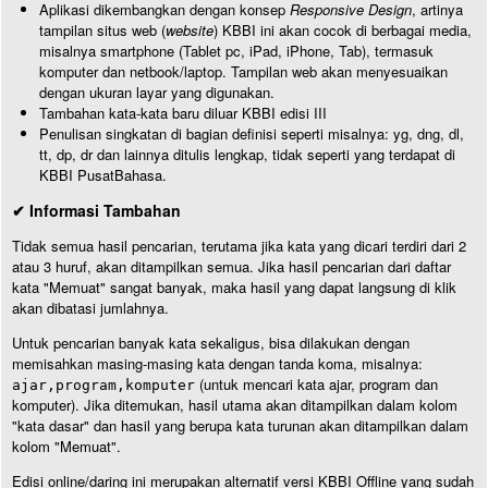
Aplikasi dikembangkan dengan konsep
Responsive Design
, artinya
tampilan situs web (
website
) KBBI ini akan cocok di berbagai media,
misalnya smartphone (Tablet pc, iPad, iPhone, Tab), termasuk
komputer dan netbook/laptop. Tampilan web akan menyesuaikan
dengan ukuran layar yang digunakan.
Tambahan kata-kata baru diluar KBBI edisi III
Penulisan singkatan di bagian definisi seperti misalnya: yg, dng, dl,
tt, dp, dr dan lainnya ditulis lengkap, tidak seperti yang terdapat di
KBBI PusatBahasa.
✔ Informasi Tambahan
Tidak semua hasil pencarian, terutama jika kata yang dicari terdiri dari 2
atau 3 huruf, akan ditampilkan semua. Jika hasil pencarian dari daftar
kata "Memuat" sangat banyak, maka hasil yang dapat langsung di klik
akan dibatasi jumlahnya.
Untuk pencarian banyak kata sekaligus, bisa dilakukan dengan
memisahkan masing-masing kata dengan tanda koma, misalnya:
(untuk mencari kata ajar, program dan
ajar,program,komputer
komputer). Jika ditemukan, hasil utama akan ditampilkan dalam kolom
"kata dasar" dan hasil yang berupa kata turunan akan ditampilkan dalam
kolom "Memuat".
Edisi online/daring ini merupakan alternatif versi KBBI Offline yang sudah