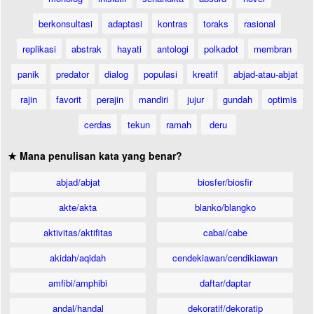
berkonsultasi
adaptasi
kontras
toraks
rasional
replikasi
abstrak
hayati
antologi
polkadot
membran
panik
predator
dialog
populasi
kreatif
abjad-atau-abjat
rajin
favorit
perajin
mandiri
jujur
gundah
optimis
cerdas
tekun
ramah
deru
★ Mana penulisan kata yang benar?
abjad/abjat
biosfer/biosfir
akte/akta
blanko/blangko
aktivitas/aktifitas
cabai/cabe
akidah/aqidah
cendekiawan/cendikiawan
amfibi/amphibi
daftar/daptar
andal/handal
dekoratif/dekoratip