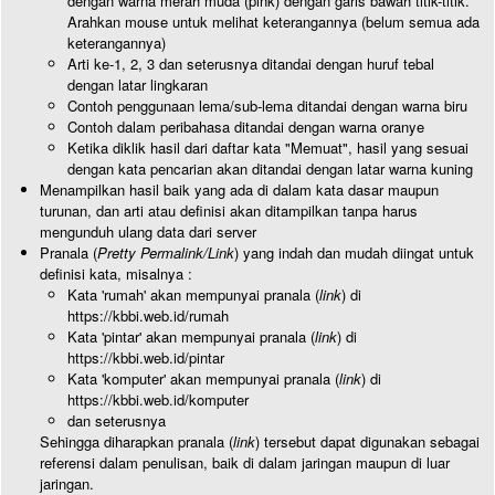
dengan warna merah muda (pink) dengan garis bawah titik-titik.
Arahkan mouse untuk melihat keterangannya (belum semua ada
keterangannya)
Arti ke-1, 2, 3 dan seterusnya ditandai dengan huruf tebal
dengan latar lingkaran
Contoh penggunaan lema/sub-lema ditandai dengan warna biru
Contoh dalam peribahasa ditandai dengan warna oranye
Ketika diklik hasil dari daftar kata "Memuat", hasil yang sesuai
dengan kata pencarian akan ditandai dengan latar warna kuning
Menampilkan hasil baik yang ada di dalam kata dasar maupun
turunan, dan arti atau definisi akan ditampilkan tanpa harus
mengunduh ulang data dari server
Pranala (
Pretty Permalink/Link
) yang indah dan mudah diingat untuk
definisi kata, misalnya :
Kata 'rumah' akan mempunyai pranala (
link
) di
https://kbbi.web.id/rumah
Kata 'pintar' akan mempunyai pranala (
link
) di
https://kbbi.web.id/pintar
Kata 'komputer' akan mempunyai pranala (
link
) di
https://kbbi.web.id/komputer
dan seterusnya
Sehingga diharapkan pranala (
link
) tersebut dapat digunakan sebagai
referensi dalam penulisan, baik di dalam jaringan maupun di luar
jaringan.