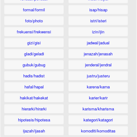
formal/formil
isap/hisap
foto/photo
istri/isteri
frekuensi/frekwensi
izin/ijin
gizi/gisi
jadwal/jadual
gladi/geladi
jenazah/jenasah
gubuk/gubug
jenderal/jendral
hadis/hadist
justru/justeru
hafal/hapal
karena/karna
hakikat/hakekat
karier/karir
hierarki/hirarki
karisma/kharisma
hipotesis/hipotesa
kategori/katagori
ijazah/ijasah
komoditi/komoditas