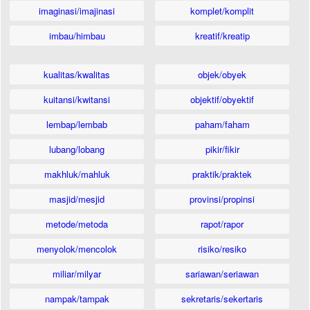
imaginasi/imajinasi
komplet/komplit
imbau/himbau
kreatif/kreatip
kualitas/kwalitas
objek/obyek
kuitansi/kwitansi
objektif/obyektif
lembap/lembab
paham/faham
lubang/lobang
pikir/fikir
makhluk/mahluk
praktik/praktek
masjid/mesjid
provinsi/propinsi
metode/metoda
rapot/rapor
menyolok/mencolok
risiko/resiko
miliar/milyar
sariawan/seriawan
nampak/tampak
sekretaris/sekertaris